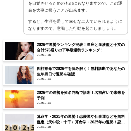
を自覚させるためのものにもなりますので、この運
命を大事に扱うことが出来ます。
すると、生涯を通して幸せな二人でいられるように
なりますので、意識した行動を起こしましょう。
2026年運勢ランキング発表！星座と血液型と干支の
合計576通りの下半期運勢ランキング！
2025.9.16
四柱推命で2026年を読み解く！無料診断であなたの
生年月日で運勢を確認
2025.9.14
2026年の運勢を姓名判断で診断！名前占いで未来を
予測
2025.9.14
算命学・2025年の運勢！恋愛運や仕事運などを無料
鑑定（天中殺・十干）算命学・2025年の運勢！恋愛
2024.9.18
運や仕事運などを無料鑑定（天中殺・十干）