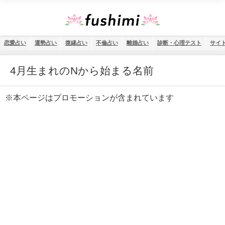
恋愛占い
運勢占い
復縁占い
不倫占い
離婚占い
診断・心理テスト
サイ
4月生まれのNから始まる名前
※本ページはプロモーションが含まれています