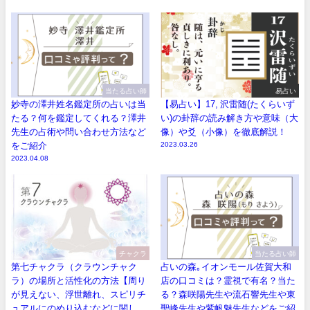
当たる占い師
易占い
妙寺の澤井姓名鑑定所の占いは当
【易占い】17, 沢雷随(たくらいず
たる？何を鑑定してくれる？澤井
い)の卦辞の読み解き方や意味（大
先生の占術や問い合わせ方法など
像）や爻（小像）を徹底解説！
をご紹介
2023.03.26
2023.04.08
チャクラ
当たる占い師
第七チャクラ（クラウンチャク
占いの森｡イオンモール佐賀大和
ラ）の場所と活性化の方法【周り
店の口コミは？霊視で有名？当た
が見えない、浮世離れ、スピリチ
る？森咲陽先生や流石響先生や東
ュアルにのめり込むなどに関し
聖峰先生や紫帆魅先生などをご紹