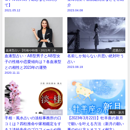
て】
介
2021.05.12
2023.04.08
血液型占い【性格や特徴・2021年（令和3
恋愛占い
年）の運勢】
血液型占い・AB型男子とAB型女
名前しか知らない片思い絶対叶う
子の性格や恋愛傾向は？各血液型
占い
との相性と2023年の運勢
2023.08.19
2020.11.11
当たる占い師
満月・新月
手相・風水占いの淡桂事務所の口
【2023年3月22日】牡羊座の新月
コミは？四柱推命や家相鑑定をす
で願いを叶える方法（新月の願い
る？淡桂先生のプロフィールや除
事のやり方とオススメ例文）