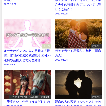
2025.10.08
月先生の特徴や占術についても詳
しくご紹介！
2023.04.08
オーラ
恋愛占い
オーラがピンクの人の意味は「愛
ガチで当たる恋愛占い無料【運命
情」|特徴や性格や恋愛観や相性や
の人】
運勢や芸能人まで完全紹介
2023.05.24
2023.03.23
十二支【2026年（令和8年）の運勢】
恋愛占い
【干支占い】午年（うまどし）の
運命の人の容姿（ルックス）を的