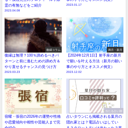
霊の有無などをご紹介
2023.01.17
2023.04.08
復縁コラム
満月・新月
復縁は無理？100％諦めるべきパ
【2024年12月1日】射手座の新月
ターンと前に進むための諦め方＆
で願いを叶える方法（新月の願い
やり直せるチャンスの見つけ方
事のやり方とオススメ例文）
2023.03.23
2023.12.02
宿曜占星術【2026年（令和8年）】
当たる占い師
宿曜・張宿の2026年の運勢や性格
占いタウンにも掲載される葉月の
や恋愛傾向や相性や芸能人まで完
隠れ家とは？電話占いはしてい
全紹介
る？タロット占いは当たった？葉