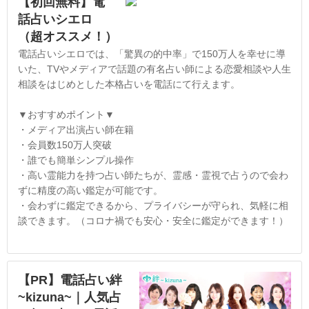
【初回無料】電
話占いシエロ
（超オススメ！）
電話占いシエロでは、「驚異の的中率」で150万人を幸せに導
いた、TVやメディアで話題の有名占い師による恋愛相談や人生
相談をはじめとした本格占いを電話にて行えます。
▼おすすめポイント▼
・メディア出演占い師在籍
・会員数150万人突破
・誰でも簡単シンプル操作
・高い霊能力を持つ占い師たちが、霊感・霊視で占うので会わ
ずに精度の高い鑑定が可能です。
・会わずに鑑定できるから、プライバシーが守られ、気軽に相
談できます。（コロナ禍でも安心・安全に鑑定ができます！）
【PR】電話占い絆
~kizuna~｜人気占