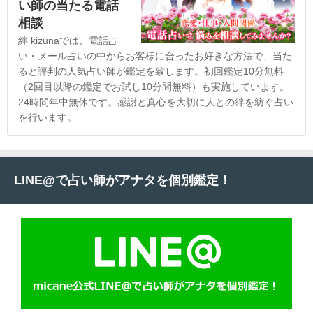
い師の当たる電話
相談
絆 kizunaでは、電話占
い・メール占いの中からお客様に合ったお好きな方法で、当た
ると評判の人気占い師が鑑定を致します。初回鑑定10分無料
（2回目以降の鑑定でお試し10分間無料）も実施しています。
24時間年中無休です。感謝と真心を大切に人との絆を紡ぐ占い
を行います。
LINE@で占い師がアナタを個別鑑定！