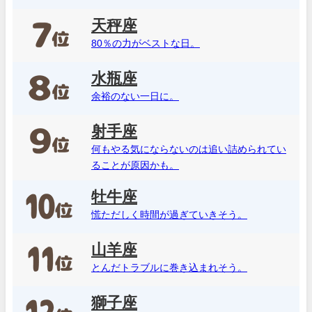
天秤座
80％の力がベストな日。
水瓶座
余裕のない一日に。
射手座
何もやる気にならないのは追い詰められてい
ることが原因かも。
牡牛座
慌ただしく時間が過ぎていきそう。
山羊座
とんだトラブルに巻き込まれそう。
獅子座