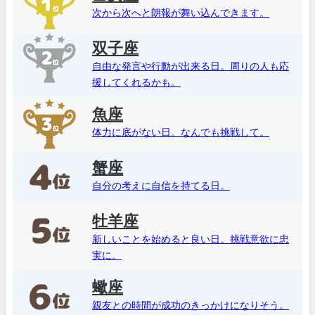
次から次へと朗報が舞い込んできます。
双子座
自由な発言や行動が出来る日。周りの人も応
援してくれるかも。
魚座
体力に底がない日。なんでも挑戦して。
蟹座
自分の考えに自信を持てる日。
牡羊座
新しいことを始めると良い日。挑戦意欲に忠
実に。
蠍座
親友との時間が成功のきっかけになりそう。