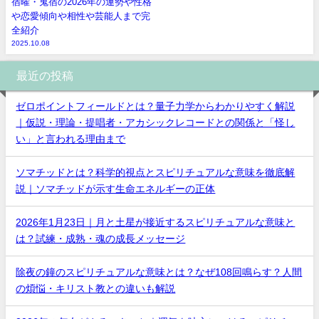
宿曜・鬼宿の2026年の運勢や性格
や恋愛傾向や相性や芸能人まで完
全紹介
2025.10.08
最近の投稿
ゼロポイントフィールドとは？量子力学からわかりやすく解説
｜仮説・理論・提唱者・アカシックレコードとの関係と「怪し
い」と言われる理由まで
ソマチッドとは？科学的視点とスピリチュアルな意味を徹底解
説｜ソマチッドが示す生命エネルギーの正体
2026年1月23日｜月と土星が接近するスピリチュアルな意味と
は？試練・成熟・魂の成長メッセージ
除夜の鐘のスピリチュアルな意味とは？なぜ108回鳴らす？人間
の煩悩・キリスト教との違いも解説