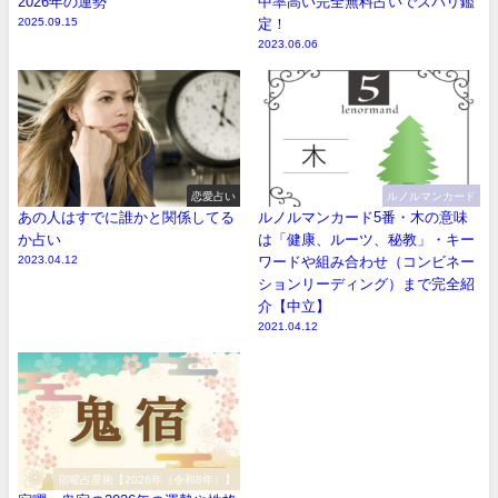
2026年の運勢
中率高い完全無料占いでズバリ鑑
2025.09.15
定！
2023.06.06
恋愛占い
ルノルマンカード
あの人はすでに誰かと関係してる
ルノルマンカード5番・木の意味
か占い
は「健康、ルーツ、秘教」・キー
2023.04.12
ワードや組み合わせ（コンビネー
ションリーディング）まで完全紹
介【中立】
2021.04.12
宿曜占星術【2026年（令和8年）】