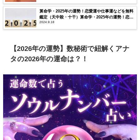
算命学・2025年の運勢！恋愛運や仕事運などを無料
鑑定（天中殺・十干）算命学・2025年の運勢！恋愛
2024.9.18
運や仕事運などを無料鑑定（天中殺・十干）
【2026年の運勢】数秘術で紐解くアナ
タの2026年の運命は？！