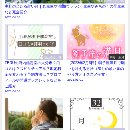
当たる占い師
中野の当たる占い師｜真先生や浦蘭(ウララン) 先生やみちのくの母先生
など完全紹介
2023.04.08
当たる占い師
満月・新月
TERUの府内鑑定室の大分市？口
【2023年2月6日】獅子座満月で願
コミは？スピリチュアル？鑑定料
いを叶える方法（満月の願い事の
金が変わる？予約方法は？プロフ
やり方とオススメ例文）
ィールや開運ブレスレットなどを
2023.01.01
ご紹介
2023.04.08