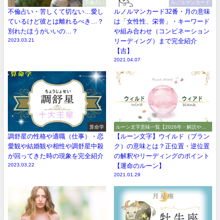
不倫占い
ルノルマンカード
不倫占い・苦しくて切ない…愛し
ルノルマンカード32番・月の意味
ているけど彼とは離れるべき…？
は「女性性、栄誉」・キーワード
別れたほうがいいの…？
や組み合わせ（コンビネーション
2023.03.21
リーディング）まで完全紹介
【吉】
2021.04.07
算命学
ルーン文字意味一覧【2026年・解読や解
釈やアルファベット】
調舒星の性格や適職（仕事）・恋
【ルーン文字】ウイルド（ブラン
愛観や結婚観や相性や調舒星中殺
ク）の意味とは？正位置・逆位置
が回ってきた時の現象を完全紹介
の解釈やリーディングのポイント
2023.03.22
【運命のルーン】
2021.01.29