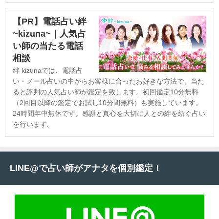
【PR】電話占い絆
~kizuna~｜人気占
い師の当たる電話
相談
絆 kizunaでは、電話占
い・メール占いの中からお客様に合ったお好きな方法で、当た
ると評判の人気占い師が鑑定を致します。初回鑑定10分無料
（2回目以降の鑑定でお試し10分間無料）も実施しています。
24時間年中無休です。感謝と真心を大切に人との絆を紡ぐ占い
を行います。
LINE@で占い師がアナタを個別鑑定！