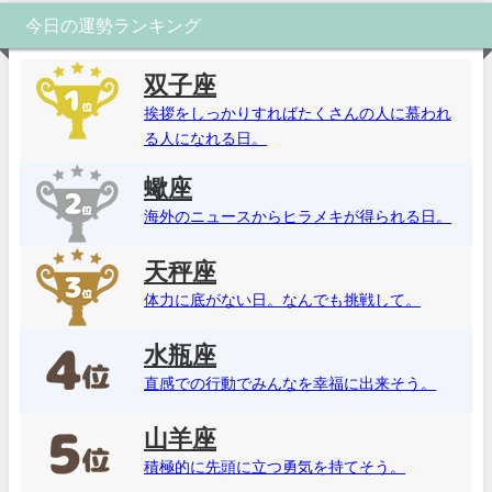
今日の運勢ランキング
双子座
挨拶をしっかりすればたくさんの人に慕われ
る人になれる日。
蠍座
海外のニュースからヒラメキが得られる日。
天秤座
体力に底がない日。なんでも挑戦して。
水瓶座
直感での行動でみんなを幸福に出来そう。
山羊座
積極的に先頭に立つ勇気を持てそう。