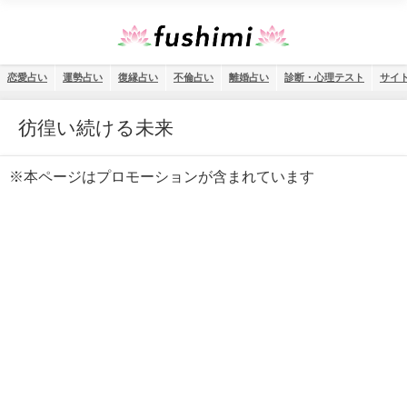
恋愛占い
運勢占い
復縁占い
不倫占い
離婚占い
診断・心理テスト
サイ
彷徨い続ける未来
※本ページはプロモーションが含まれています