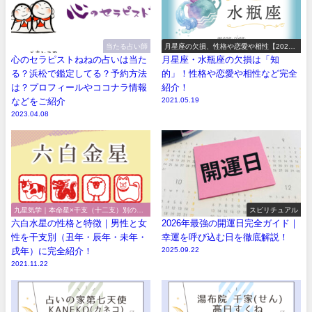
当たる占い師
月星座の欠損、性格や恋愛や相性【2026
年版】
心のセラピストねねの占いは当た
月星座・水瓶座の欠損は「知
る？浜松で鑑定してる？予約方法
的」！性格や恋愛や相性など完全
は？プロフィールやココナラ情報
紹介！
などをご紹介
2021.05.19
2023.04.08
九星気学｜本命星×干支（十二支）別の性
スピリチュアル
格や特徴
六白水星の性格と特徴｜男性と女
2026年最強の開運日完全ガイド｜
性を干支別（丑年・辰年・未年・
幸運を呼び込む日を徹底解説！
戌年）に完全紹介！
2025.09.22
2021.11.22