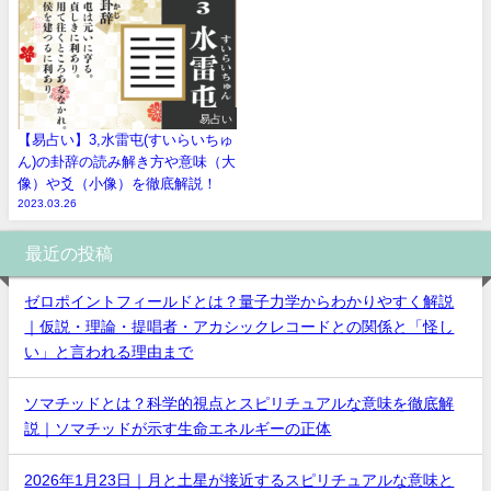
易占い
【易占い】3,水雷屯(すいらいちゅ
ん)の卦辞の読み解き方や意味（大
像）や爻（小像）を徹底解説！
2023.03.26
最近の投稿
ゼロポイントフィールドとは？量子力学からわかりやすく解説
｜仮説・理論・提唱者・アカシックレコードとの関係と「怪し
い」と言われる理由まで
ソマチッドとは？科学的視点とスピリチュアルな意味を徹底解
説｜ソマチッドが示す生命エネルギーの正体
2026年1月23日｜月と土星が接近するスピリチュアルな意味と