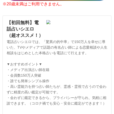
※20歳未満はご利用できません。
【初回無料】電
話占いシエロ
（超オススメ！）
電話占いシエロでは、「驚異の的中率」で150万人を幸せに導
いた、TVやメディアで話題の有名占い師による恋愛相談や人生
相談をはじめとした本格占いを電話にて行えます。
▼おすすめポイント▼
・メディア出演占い師在籍
・会員数150万人突破
・誰でも簡単シンプル操作
・高い霊能力を持つ占い師たちが、霊感・霊視で占うので会わ
ずに精度の高い鑑定が可能です。
・会わずに鑑定できるから、プライバシーが守られ、気軽に相
談できます。（コロナ禍でも安心・安全に鑑定ができます！）