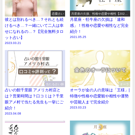
恋愛占い
月星座の欠損、性格や恋愛や相性【2026
年版】
彼とは別れるべき…？それとも続
月星座・牡牛座の欠損は「違和
けるべき…？一緒にいて二人は幸
感」！性格や恋愛や相性など完全
せになれるの…？【完全無料タロ
紹介！
ット占い】
2021.05.25
2023.03.21
当たる占い師
オーラ
占いの館千里眼 アメリカ村店と
オーラが金の人の意味は「王様」|
は？営業時間は？口コミは？千里
特徴や性格や恋愛観や相性や運勢
眼アメ村で当たる先生も一挙にご
や芸能人まで完全紹介
紹介！
2023.03.23
2023.04.08