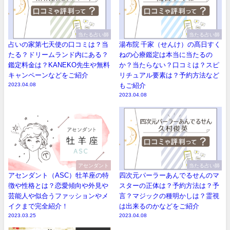
当たる占い師
当たる占い師
占いの家第七天使の口コミは？当
湯布院 千家（せんけ）の髙日すく
たる？ドリームランド内にある？
ねの心療鑑定は本当に当たるの
鑑定料金は？KANEKO先生や無料
か？当たらない？口コミは？スピ
キャンペーンなどをご紹介
リチュアル要素は？予約方法など
2023.04.08
もご紹介
2023.04.08
アセンダント
当たる占い師
アセンダント（ASC）牡羊座の特
四次元パーラーあんでるせんのマ
徴や性格とは？恋愛傾向や外見や
スターの正体は？予約方法は？予
芸能人や似合うファッションやメ
言？マジックの種明かしは？霊視
イクまで完全紹介！
は出来るのかなどをご紹介
2023.03.25
2023.04.08