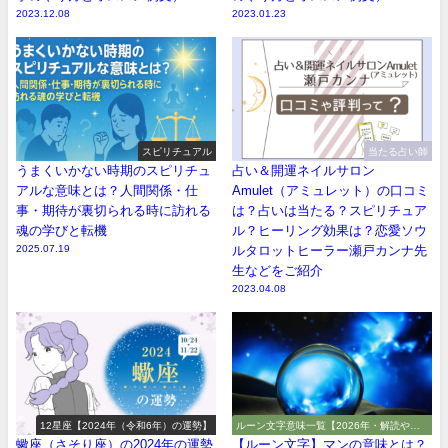
2023.12.08
2023.01.23
スピリチュアル
当たる占い師
うまくいかない時期のスピリチュ
占い＆開運ネイルサロン
アルな意味とは？人間関係・仕
Amulet（アミュレット）の口コミ
事・期待が裏切られる時に訪れる
は？占いは当たる？スピリチュア
魂の学びと転機
ル？ヒーリング効果は？恋愛ソウ
2025.07.19
ルタロットヒーラー瀬戸カンナ先
生などをご紹介
2023.04.08
12星座【2024年（令和6年）の運勢】
ルーン文字意味一覧【2026年・解読や解
釈やアルファベット】
蠍座（さそり座）の2024年の運勢
【ルーン文字】マンの意味とは？