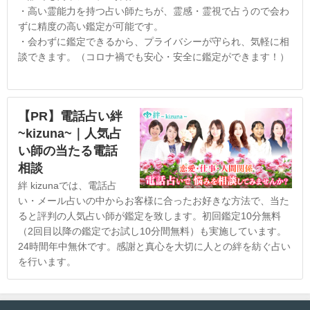
・高い霊能力を持つ占い師たちが、霊感・霊視で占うので会わ
ずに精度の高い鑑定が可能です。
・会わずに鑑定できるから、プライバシーが守られ、気軽に相
談できます。（コロナ禍でも安心・安全に鑑定ができます！）
【PR】電話占い絆
~kizuna~｜人気占
い師の当たる電話
相談
絆 kizunaでは、電話占
い・メール占いの中からお客様に合ったお好きな方法で、当た
ると評判の人気占い師が鑑定を致します。初回鑑定10分無料
（2回目以降の鑑定でお試し10分間無料）も実施しています。
24時間年中無休です。感謝と真心を大切に人との絆を紡ぐ占い
を行います。