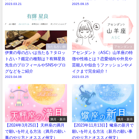
2023.03.21
2025.09.15
当たる占い師
アセンダント
伊東の母の占いは当たる？タロッ
アセンダント（ASC）山羊座の特
ト占い？鑑定の種類は？有輝星良
徴や性格とは？恋愛傾向や外見や
先生のプロフィールやSNSやブロ
芸能人や似合うファッションやメ
グなどをご紹介
イクまで完全紹介！
2023.04.08
2023.03.25
満月・新月
満月・新月
【2024年3月25日】天秤座の満月
【2023年11月13日】蠍座の新月で
で願いを叶える方法（満月の願い
願いを叶える方法（新月の願い事
事のやり方とオススメ例文）
のやり方とオススメ例文）