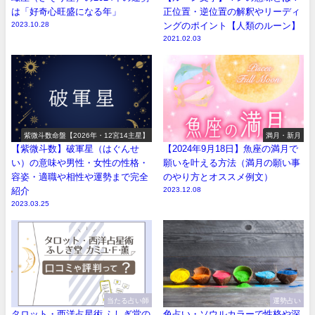
は「好奇心旺盛になる年」
正位置・逆位置の解釈やリーディ
2023.10.28
ングのポイント【人類のルーン】
2021.02.03
紫微斗数命盤【2026年・12宮14主星】
満月・新月
【紫微斗数】破軍星（はぐんせ
【2024年9月18日】魚座の満月で
い）の意味や男性・女性の性格・
願いを叶える方法（満月の願い事
容姿・適職や相性や運勢まで完全
のやり方とオススメ例文）
紹介
2023.12.08
2023.03.25
当たる占い師
運勢占い
タロット・西洋占星術 ふしぎ堂の
色占い・ソウルカラーで性格や深