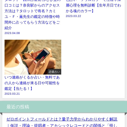
口コミは？奈良駅からのアクセス
層心理を無料診断【生年月日でわ
方法は？タロットで有名？カミ
かる魂のカラー】
ユ・Ｆ・薫先生の鑑定の特徴や時
2023.03.22
間外に占ってもらう方法などをご
紹介
2023.04.08
恋愛占い
いつ連絡がくるか占い・無料であ
の人から連絡が来る日や可能性を
鑑定【当たる！】
2023.03.21
最近の投稿
ゼロポイントフィールドとは？量子力学からわかりやすく解説
｜仮説・理論・提唱者・アカシックレコードとの関係と「怪し