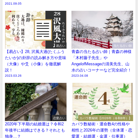
2021.09.05
易占い
当たる占い師
【易占い】28, 沢風大過(たくふう
青森の当たる占い師｜青森の神様
たいか)の卦辞の読み解き方や意味
「木村藤子先生」や
（大像）や爻（小像）を徹底解
AngelofMessageの清美先生、山
説！
水の占いコーナーなど完全紹介！
2023.03.26
2023.04.08
恋愛占い
カバラ数秘術【2026年（令和8年）】
2020年下半期の結婚運は？令和2
カバラ数秘術・運命数4の性格や
年後半に結婚はできる？それとも
相性と2026年の運勢（全体運・恋
独身…？
愛運・結婚運・金運・仕事運）