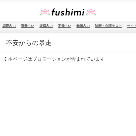
恋愛占い
運勢占い
復縁占い
不倫占い
離婚占い
診断・心理テスト
サイ
不安からの暴走
※本ページはプロモーションが含まれています