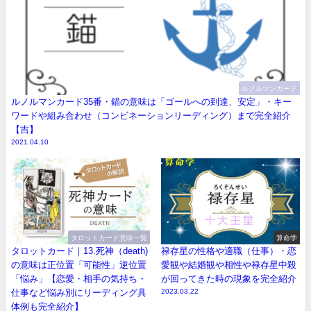
ルノルマンカード
ルノルマンカード35番・錨の意味は「ゴールへの到達、安定」・キー
ワードや組み合わせ（コンビネーションリーディング）まで完全紹介
【吉】
2021.04.10
タロットカード意味一覧
算命学
タロットカード｜13.死神（death)
禄存星の性格や適職（仕事）・恋
の意味は正位置「可能性」逆位置
愛観や結婚観や相性や禄存星中殺
「悩み」【恋愛・相手の気持ち・
が回ってきた時の現象を完全紹介
仕事など悩み別にリーディング具
2023.03.22
体例も完全紹介】