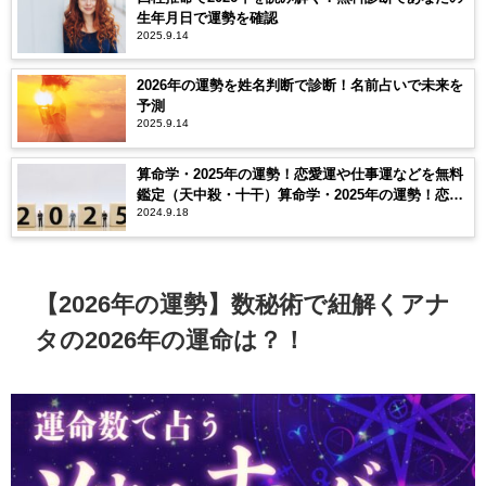
生年月日で運勢を確認
2025.9.14
2026年の運勢を姓名判断で診断！名前占いで未来を
予測
2025.9.14
算命学・2025年の運勢！恋愛運や仕事運などを無料
鑑定（天中殺・十干）算命学・2025年の運勢！恋愛
2024.9.18
運や仕事運などを無料鑑定（天中殺・十干）
【2026年の運勢】数秘術で紐解くアナ
タの2026年の運命は？！