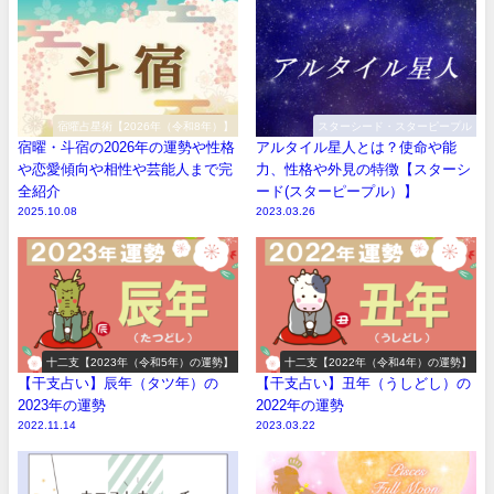
宿曜占星術【2026年（令和8年）】
スターシード・スターピープル
宿曜・斗宿の2026年の運勢や性格
アルタイル星人とは？使命や能
や恋愛傾向や相性や芸能人まで完
力、性格や外見の特徴【スターシ
全紹介
ード(スターピープル）】
2025.10.08
2023.03.26
十二支【2023年（令和5年）の運勢】
十二支【2022年（令和4年）の運勢】
【干支占い】辰年（タツ年）の
【干支占い】丑年（うしどし）の
2023年の運勢
2022年の運勢
2022.11.14
2023.03.22