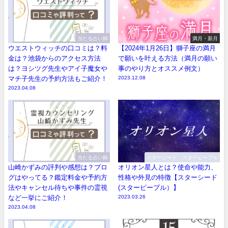
当たる占い師
満月・新月
ウエストウィッチの口コミは？料
【2024年1月26日】獅子座の満月
金は？池袋からのアクセス方法
で願いを叶える方法（満月の願い
は？ヨシツグ先生やアイ子魔女や
事のやり方とオススメ例文）
マチ子先生の予約方法もご紹介！
2023.12.08
2023.04.08
当たる占い師
スターシード・スターピープル
山崎かずみの評判や感想は？ブロ
オリオン星人とは？使命や能力、
グはやってる？鑑定料金や予約方
性格や外見の特徴【スターシード
法やキャンセル待ちや事件の霊視
(スターピープル）】
など一挙にご紹介！
2023.03.26
2023.04.08