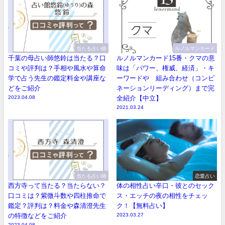
当たる占い師
ルノルマンカード
千葉の母占い師悠鈴は当たる？口
ルノルマンカード15番・クマの意
コミや評判は？手相や風水や算命
味は「パワー、権威、経済」・キ
学で占う先生の鑑定料金や講座な
ーワードや 組み合わせ（コンビ
どをご紹介
ネーションリーディング）まで完
2023.04.08
全紹介【中立】
2021.03.24
当たる占い師
恋愛占い
西方寺って当たる？当たらない？
体の相性占い辛口・彼とのセック
口コミは？紫微斗数や四柱推命で
ス・エッチの夜の相性をチェッ
鑑定？評判は？料金や森清澄先生
ク！【無料占い】
の特徴などをご紹介
2023.03.27
2023.04.08