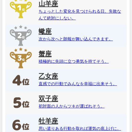
山羊座
ちょっとした変化を見つけられる日。失敗な
んて絶対にしない。
蠍座
次から次へと朗報が舞い込んできます。
蟹座
積極的に先頭に立つ勇気を持てそう。
乙女座
直感での行動でみんなを幸福に出来そう。
双子座
初対面の人からツキが運ばれそう。
牡羊座
思い遣りある行動を取れば運気の底上げに。