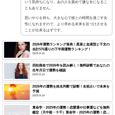
いう気持ちになり、あの人を責めて嫌な女になるこ
ともありません。
思いやりを持ち、大きな心で彼との時間を過ごす女
性になれますので、より求める未来を近づけさせる
ことが出来るはずです。
2026年運勢ランキング発表！星座と血液型と干支の
合計576通りの下半期運勢ランキング！
2025.9.16
四柱推命で2026年を読み解く！無料診断であなたの
生年月日で運勢を確認
2025.9.14
2026年の運勢を姓名判断で診断！名前占いで未来を
予測
2025.9.14
算命学・2025年の運勢！恋愛運や仕事運などを無料
鑑定（天中殺・十干）算命学・2025年の運勢！恋愛