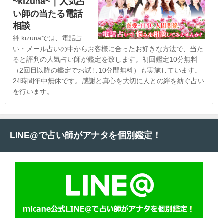
~kizuna~｜人気占
い師の当たる電話
相談
絆 kizunaでは、電話占
い・メール占いの中からお客様に合ったお好きな方法で、当た
ると評判の人気占い師が鑑定を致します。初回鑑定10分無料
（2回目以降の鑑定でお試し10分間無料）も実施しています。
24時間年中無休です。感謝と真心を大切に人との絆を紡ぐ占い
を行います。
LINE@で占い師がアナタを個別鑑定！