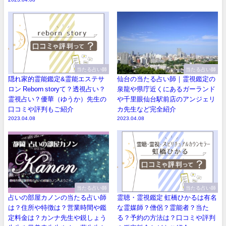
当たる占い師
当たる占い師
隠れ家的霊能鑑定&霊能エステサ
仙台の当たる占い師｜霊視鑑定の
ロン Reborn storyて？透視占い？
泉龍や県庁近くにあるガーランド
霊視占い？優華（ゆうか）先生の
や千里眼仙台駅前店のアンジェリ
口コミや評判もご紹介
カ先生など完全紹介
2023.04.08
2023.04.08
当たる占い師
当たる占い師
占いの部屋カノンの当たる占い師
霊聴・霊視鑑定 虹橋ひかるは有名
は？住所や特徴は？営業時間や鑑
な霊媒師？僧侶？霊能者？当た
定料金は？カンナ先生や鋭しょう
る？予約の方法は？口コミや評判