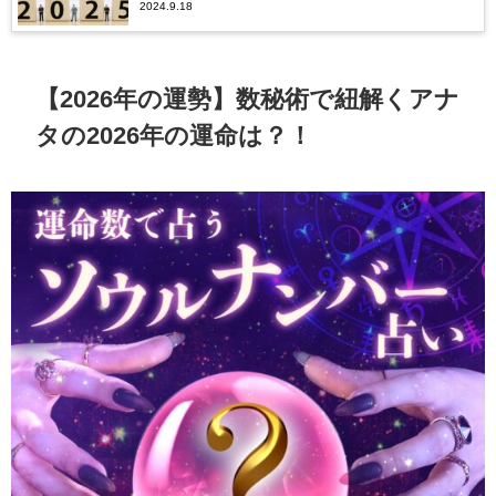
2024.9.18
運や仕事運などを無料鑑定（天中殺・十干）
【2026年の運勢】数秘術で紐解くアナ
タの2026年の運命は？！