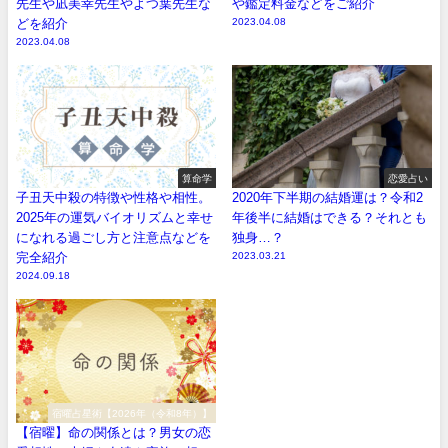
先生や凪美幸先生やよつ葉先生な
や鑑定料金などをご紹介
どを紹介
2023.04.08
2023.04.08
算命学
恋愛占い
子丑天中殺の特徴や性格や相性。
2020年下半期の結婚運は？令和2
2025年の運気バイオリズムと幸せ
年後半に結婚はできる？それとも
になれる過ごし方と注意点などを
独身…？
完全紹介
2023.03.21
2024.09.18
宿曜占星術【2026年（令和8年）】
【宿曜】命の関係とは？男女の恋