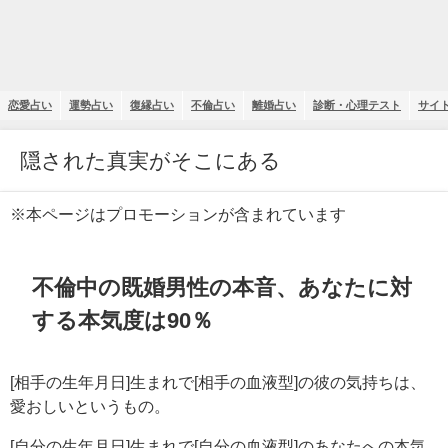
恋愛占い
運勢占い
復縁占い
不倫占い
離婚占い
診断・心理テスト
サイ
隠された真実がそこにある
※本ページはプロモーションが含まれています
不倫中の既婚男性の本音、あなたに対
する本気度は90％
[相手の生年月日]生まれで[相手の血液型]の彼の気持ちは、
愛おしいというもの。
[自分の生年月日]生まれで[自分の血液型]のあなたへの本気