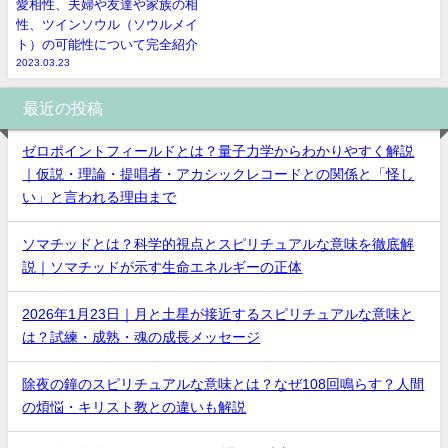
愛相性、夫婦や友達や家族の相
性、ツインソウル（ソウルメイ
ト）の可能性について完全紹介
2023.03.23
最近の投稿
ゼロポイントフィールドとは？量子力学からわかりやすく解説
｜仮説・理論・提唱者・アカシックレコードとの関係と「怪し
い」と言われる理由まで
ソマチッドとは？科学的視点とスピリチュアルな意味を徹底解
説｜ソマチッドが示す生命エネルギーの正体
2026年1月23日｜月と土星が接近するスピリチュアルな意味と
は？試練・成熟・魂の成長メッセージ
除夜の鐘のスピリチュアルな意味とは？なぜ108回鳴らす？人間
の煩悩・キリスト教との違いも解説