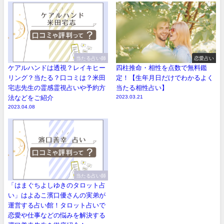
当たる占い師
恋愛占い
ケアルハンドは透視？レイキヒー
四柱推命・相性を点数で無料鑑
リング？当たる？口コミは？米田
定！【生年月日だけでわかるよく
宅志先生の霊感霊視占いや予約方
当たる相性占い】
法などをご紹介
2023.03.21
2023.04.08
当たる占い師
「はまぐちよしゆきのタロット占
い」はよゐこ濱口優さんの実弟が
運営する占い館！タロット占いで
恋愛や仕事などの悩みを解決する