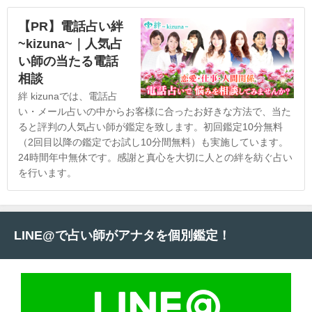
【PR】電話占い絆
~kizuna~｜人気占
い師の当たる電話
相談
絆 kizunaでは、電話占
い・メール占いの中からお客様に合ったお好きな方法で、当た
ると評判の人気占い師が鑑定を致します。初回鑑定10分無料
（2回目以降の鑑定でお試し10分間無料）も実施しています。
24時間年中無休です。感謝と真心を大切に人との絆を紡ぐ占い
を行います。
LINE@で占い師がアナタを個別鑑定！