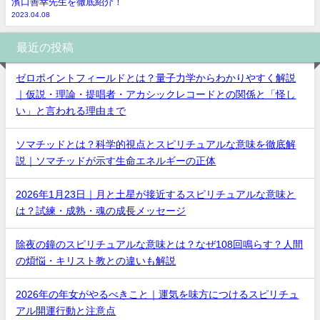
濱口善幸先生を徹底紹介！
2023.04.08
最近の投稿
ゼロポイントフィールドとは？量子力学からわかりやすく解説
｜仮説・理論・提唱者・アカシックレコードとの関係と「怪し
い」と言われる理由まで
ソマチッドとは？科学的視点とスピリチュアルな意味を徹底解
説｜ソマチッドが示す生命エネルギーの正体
2026年1月23日｜月と土星が接近するスピリチュアルな意味と
は？試練・成熟・魂の成長メッセージ
除夜の鐘のスピリチュアルな意味とは？なぜ108回鳴らす？人間
の煩悩・キリスト教との違いも解説
2026年の年女がやるべきこと｜運気を味方につけるスピリチュ
アル開運行動と注意点