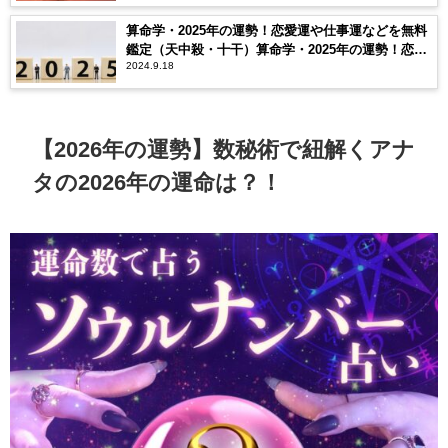
算命学・2025年の運勢！恋愛運や仕事運などを無料
鑑定（天中殺・十干）算命学・2025年の運勢！恋愛
2024.9.18
運や仕事運などを無料鑑定（天中殺・十干）
【2026年の運勢】数秘術で紐解くアナ
タの2026年の運命は？！