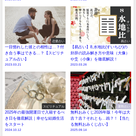
恋愛占い
易占い
一目惚れした彼との相性は…？付
【易占い】8,水地比(すいちひ)の
き合う事はできる…？【スピリチ
卦辞の読み解き方や意味（大像）
ュアル占い】
や爻（小像）を徹底解説！
2023.03.21
2023.03.26
スピリチュアル
運勢占い
2025年の最強開運日で入籍するべ
無料おみくじ2026年版！今年は大
き日を徹底解説｜幸せな結婚生活
吉？吉？それとも…凶？！【当た
をスタート
る無料おみくじ占い】
2024.10.12
2025.09.14