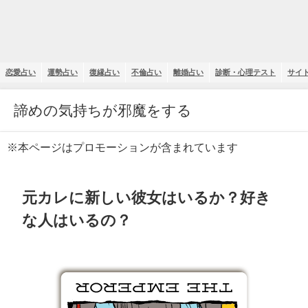
恋愛占い
運勢占い
復縁占い
不倫占い
離婚占い
診断・心理テスト
サイ
諦めの気持ちが邪魔をする
※本ページはプロモーションが含まれています
元カレに新しい彼女はいるか？好き
な人はいるの？