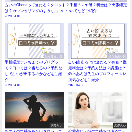
占いのOhanaって当たる？タロット？手相？マヤ暦？料金は？出張鑑定
は？カウンセリングのような占いについてなどご紹介
2023.04.08
当たる占い師
当たる占い師
手相鑑定テンちょうのブログっ
占い館 あろはは当たる？有名？鑑
て？口コミは？当たるの？予約な
定料金は？予約方法は？講座は？
しで占いが出来るのかなどをご紹
鈴木あろは先生のプロフィールや
介
病気などをご紹介
2023.04.08
2023.04.08
恋愛占い
恋愛占い
あの人の気持ちを辛口タロットで
恋愛占い・彼の気持ちは冷めてる