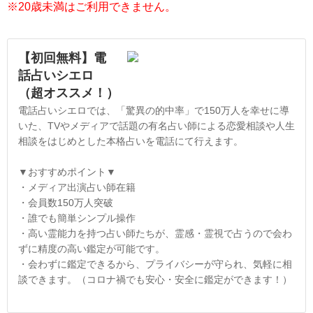
※20歳未満はご利用できません。
【初回無料】電
話占いシエロ
（超オススメ！）
電話占いシエロでは、「驚異の的中率」で150万人を幸せに導
いた、TVやメディアで話題の有名占い師による恋愛相談や人生
相談をはじめとした本格占いを電話にて行えます。
▼おすすめポイント▼
・メディア出演占い師在籍
・会員数150万人突破
・誰でも簡単シンプル操作
・高い霊能力を持つ占い師たちが、霊感・霊視で占うので会わ
ずに精度の高い鑑定が可能です。
・会わずに鑑定できるから、プライバシーが守られ、気軽に相
談できます。（コロナ禍でも安心・安全に鑑定ができます！）