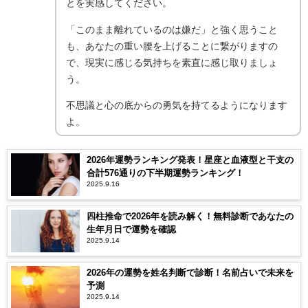
とを実感してください。
「このまま離れているのは嫌だ」と強く思うこと
も、あなたの重い腰を上げることに繋がりますの
で、現実に感じる気持ちを素直に感じ取りましょ
う。
不思議と心の底からの勇気を持てるようになります
よ。
2026年運勢ランキング発表！星座と血液型と干支の
合計576通りの下半期運勢ランキング！
2025.9.16
四柱推命で2026年を読み解く！無料診断であなたの
生年月日で運勢を確認
2025.9.14
2026年の運勢を姓名判断で診断！名前占いで未来を
予測
2025.9.14