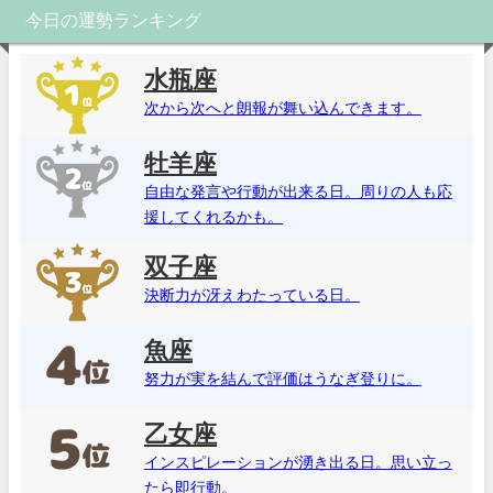
今日の運勢ランキング
水瓶座
次から次へと朗報が舞い込んできます。
牡羊座
自由な発言や行動が出来る日。周りの人も応
援してくれるかも。
双子座
決断力が冴えわたっている日。
魚座
努力が実を結んで評価はうなぎ登りに。
乙女座
インスピレーションが湧き出る日。思い立っ
たら即行動。