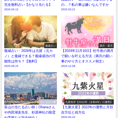
完全無料占い【かなり当たる】
の…？私の事は嫌いなんですか
2024.04.12
2023.03.21
復縁占い
満月・新月
復縁占い・2026年は元彼（元カ
【2024年11月16日】牡牛座の満月
ノ）と復縁できる？復縁成功の可
で願いを叶える方法（満月の願い
能性は何％？【無料】
事のやり方とオススメ例文）
2025.09.15
2023.12.08
当たる占い師
九星気学【2022年（令和4年）の運勢】
富山の当たる占い師｜Ohanaさん
【九紫火星】2022年の運勢と月別
や内田湖亥先生、杉原神社の除霊
吉方位と凶方位
や霊視など完全紹介！
2023.03.22