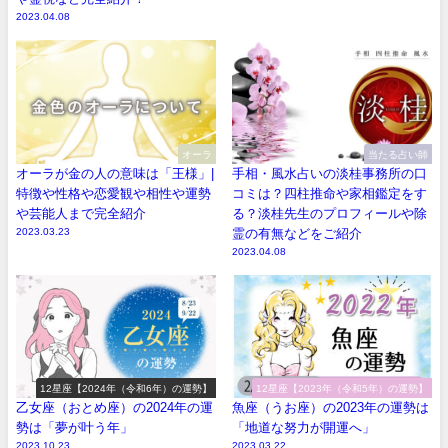
2023.04.08
オーラ
当たる占い師
オーラが金の人の意味は「王様」|
手相・風水占いの淡桂事務所の口
特徴や性格や恋愛観や相性や運勢
コミは？四柱推命や家相鑑定をす
や芸能人まで完全紹介
る？淡桂先生のプロフィールや除
2023.03.23
霊の有無などをご紹介
2023.04.08
12星座【2024年（令和6年）の運勢】
12星座【2023年（令和5年）の運勢】
乙女座（おとめ座）の2024年の運
魚座（うお座）の2023年の運勢は
勢は「夢が叶う年」
「地道な努力が開運へ」
2023.10.23
2023.03.22