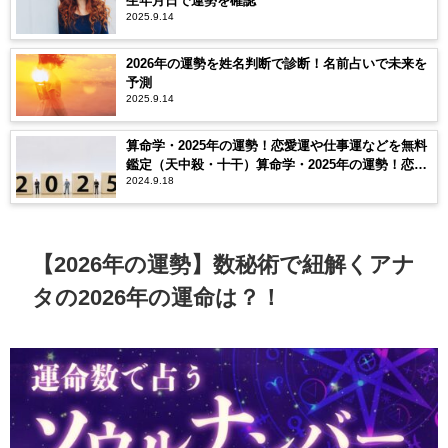
生年月日で運勢を確認
2025.9.14
2026年の運勢を姓名判断で診断！名前占いで未来を
予測
2025.9.14
算命学・2025年の運勢！恋愛運や仕事運などを無料
鑑定（天中殺・十干）算命学・2025年の運勢！恋愛
2024.9.18
運や仕事運などを無料鑑定（天中殺・十干）
【2026年の運勢】数秘術で紐解くアナ
タの2026年の運命は？！