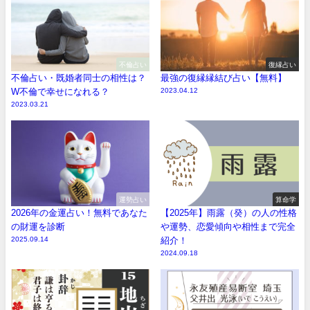
不倫占い
復縁占い
不倫占い・既婚者同士の相性は？
最強の復縁縁結び占い【無料】
W不倫で幸せになれる？
2023.04.12
2023.03.21
運勢占い
算命学
2026年の金運占い！無料であなた
【2025年】雨露（癸）の人の性格
の財運を診断
や運勢、恋愛傾向や相性まで完全
2025.09.14
紹介！
2024.09.18