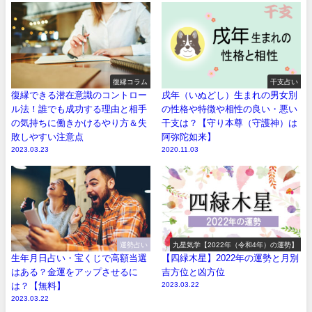
復縁コラム
干支占い
復縁できる潜在意識のコントロー
戌年（いぬどし）生まれの男女別
ル法！誰でも成功する理由と相手
の性格や特徴や相性の良い・悪い
の気持ちに働きかけるやり方＆失
干支は？【守り本尊（守護神）は
敗しやすい注意点
阿弥陀如来】
2023.03.23
2020.11.03
運勢占い
九星気学【2022年（令和4年）の運勢】
生年月日占い・宝くじで高額当選
【四緑木星】2022年の運勢と月別
はある？金運をアップさせるに
吉方位と凶方位
は？【無料】
2023.03.22
2023.03.22