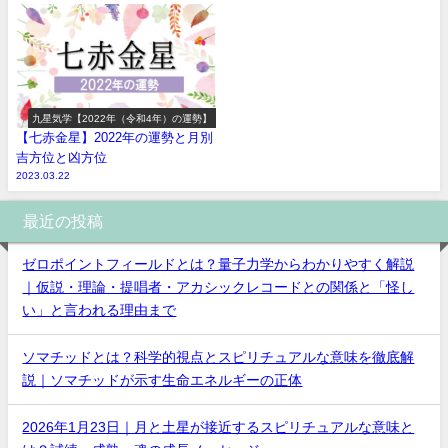
九星気学【2022年（令和4年）の運勢】
【七赤金星】2022年の運勢と月別
吉方位と凶方位
2023.03.22
最近の投稿
ゼロポイントフィールドとは？量子力学からわかりやすく解説
｜仮説・理論・提唱者・アカシックレコードとの関係と「怪し
い」と言われる理由まで
ソマチッドとは？科学的視点とスピリチュアルな意味を徹底解
説｜ソマチッドが示す生命エネルギーの正体
2026年1月23日｜月と土星が接近するスピリチュアルな意味と