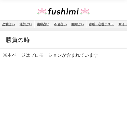
恋愛占い
運勢占い
復縁占い
不倫占い
離婚占い
診断・心理テスト
サイ
勝負の時
※本ページはプロモーションが含まれています