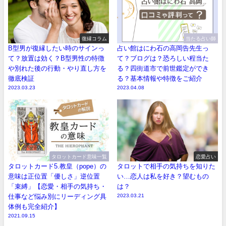
復縁コラム
当たる占い師
B型男が復縁したい時のサインっ
占い館はにわ石の高岡告先生っ
て？放置は効く？B型男性の特徴
て？ブログは？恐ろしい程当た
や別れた後の行動・やり直し方を
る？四街道市で前世鑑定ができ
徹底検証
る？基本情報や特徴をご紹介
2023.03.23
2023.04.08
タロットカード意味一覧
恋愛占い
タロットカード5.教皇（pope）の
タロットで相手の気持ちを知りた
意味は正位置「優しさ」逆位置
い…恋人は私を好き？望むもの
「束縛」【恋愛・相手の気持ち・
は？
仕事など悩み別にリーディング具
2023.03.21
体例も完全紹介】
2021.09.15