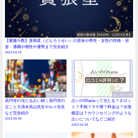
紫微斗数命盤【2026年・12宮14主星】
【紫微斗数】貪狼星（どんろうせい）の意味や男性・女性の性格・容
姿・適職や相性や運勢まで完全紹介
2023.03.25
当たる占い師
当たる占い師
高円寺の当たる占い師｜高円寺の
占いのOhanaって当たる？タロッ
父こと大清水高山先生やルゥ先生
ト？手相？マヤ暦？料金は？出張
など完全紹介
鑑定は？カウンセリングのような
2023.04.08
占いについてなどご紹介
2023.04.08