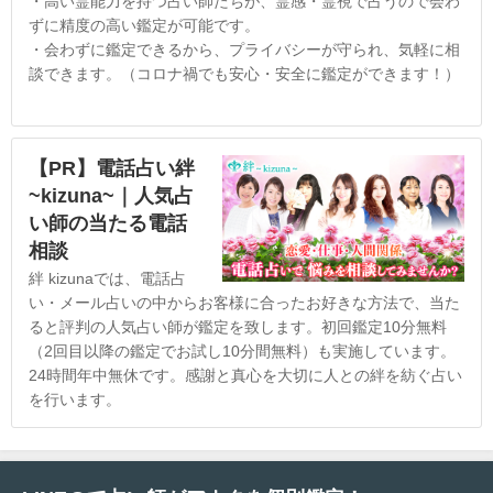
・高い霊能力を持つ占い師たちが、霊感・霊視で占うので会わ
ずに精度の高い鑑定が可能です。
・会わずに鑑定できるから、プライバシーが守られ、気軽に相
談できます。（コロナ禍でも安心・安全に鑑定ができます！）
【PR】電話占い絆
~kizuna~｜人気占
い師の当たる電話
相談
絆 kizunaでは、電話占
い・メール占いの中からお客様に合ったお好きな方法で、当た
ると評判の人気占い師が鑑定を致します。初回鑑定10分無料
（2回目以降の鑑定でお試し10分間無料）も実施しています。
24時間年中無休です。感謝と真心を大切に人との絆を紡ぐ占い
を行います。