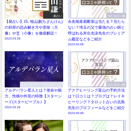
易占い
当たる占い師
【易占い】15, 地山謙(ちざんけん)
永友殖産易断室は当たる？当たら
の卦辞の読み解き方や意味（大
ない？埼玉の父で最強の占い師と
像）や爻（小像）を徹底解説！
呼ばれる井出光泳先生のプレミア
2023.03.26
ム鑑定などをご紹介
2023.04.08
スターシード・スターピープル
当たる占い師
アルデバラン星人とは？使命や能
アクアヒーリング富山の予約方法
力、性格や外見の特徴【スターシ
は？口コミは？ブログは？レイキ
ード(スターピープル）】
ヒーリング？タロット占いの北島
2023.03.26
先生のプロフィールなどをご紹介
2023.04.08