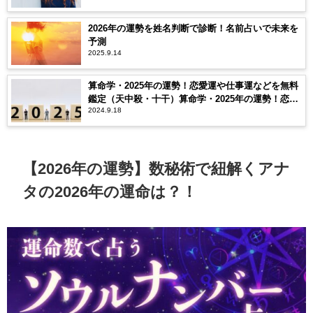
2026年の運勢を姓名判断で診断！名前占いで未来を
予測
2025.9.14
算命学・2025年の運勢！恋愛運や仕事運などを無料
鑑定（天中殺・十干）算命学・2025年の運勢！恋愛
2024.9.18
運や仕事運などを無料鑑定（天中殺・十干）
【2026年の運勢】数秘術で紐解くアナ
タの2026年の運命は？！