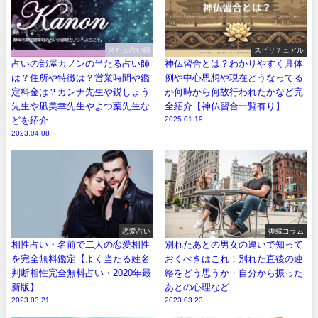
当たる占い師
スピリチュアル
占いの部屋カノンの当たる占い師
神仏習合とは？わかりやすく具体
は？住所や特徴は？営業時間や鑑
例や中心思想や現在どうなってる
定料金は？カンナ先生や鋭しょう
か何時から何故行われたかなど完
先生や凪美幸先生やよつ葉先生な
全紹介【神仏習合一覧有り】
どを紹介
2025.01.19
2023.04.08
恋愛占い
復縁コラム
相性占い・名前で二人の恋愛相性
別れたあとの男女の違いで知って
を完全無料鑑定【よく当たる姓名
おくべきはこれ！別れた直後の連
判断相性完全無料占い・2020年最
絡をどう思うか・自分から振った
新版】
あとの心理など
2023.03.21
2023.03.23