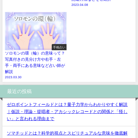
2023.04.08
手相占い
ソロモンの環（輪）の意味って？
写真付きの見分け方や右手・左
手・両手にある意味など占い師が
解説
2023.03.30
最近の投稿
ゼロポイントフィールドとは？量子力学からわかりやすく解説
｜仮説・理論・提唱者・アカシックレコードとの関係と「怪し
い」と言われる理由まで
ソマチッドとは？科学的視点とスピリチュアルな意味を徹底解