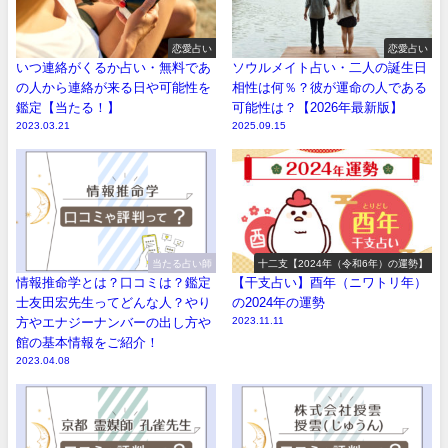
恋愛占い
恋愛占い
いつ連絡がくるか占い・無料であ
ソウルメイト占い・二人の誕生日
の人から連絡が来る日や可能性を
相性は何％？彼が運命の人である
鑑定【当たる！】
可能性は？【2026年最新版】
2023.03.21
2025.09.15
当たる占い師
十二支【2024年（令和6年）の運勢】
情報推命学とは？口コミは？鑑定
【干支占い】酉年（ニワトリ年）
士友田宏先生ってどんな人？やり
の2024年の運勢
方やエナジーナンバーの出し方や
2023.11.11
館の基本情報をご紹介！
2023.04.08