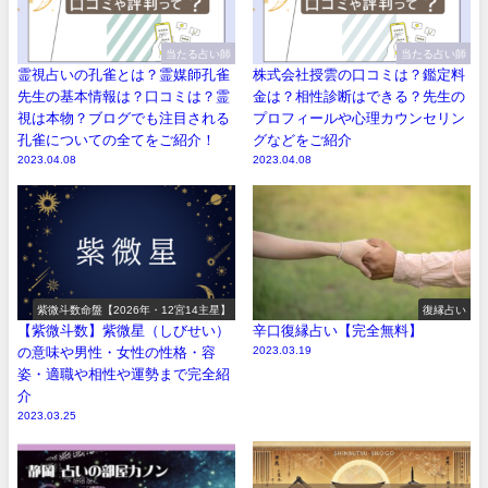
当たる占い師
当たる占い師
霊視占いの孔雀とは？霊媒師孔雀
株式会社授雲の口コミは？鑑定料
先生の基本情報は？口コミは？霊
金は？相性診断はできる？先生の
視は本物？ブログでも注目される
プロフィールや心理カウンセリン
孔雀についての全てをご紹介！
グなどをご紹介
2023.04.08
2023.04.08
紫微斗数命盤【2026年・12宮14主星】
復縁占い
【紫微斗数】紫微星（しびせい）
辛口復縁占い【完全無料】
の意味や男性・女性の性格・容
2023.03.19
姿・適職や相性や運勢まで完全紹
介
2023.03.25