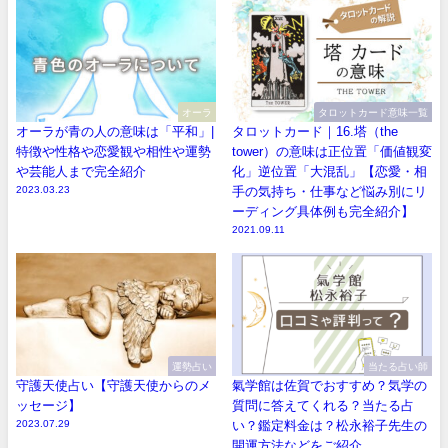
オーラ
タロットカード意味一覧
オーラが青の人の意味は「平和」|
タロットカード｜16.塔（the
特徴や性格や恋愛観や相性や運勢
tower）の意味は正位置「価値観変
や芸能人まで完全紹介
化」逆位置「大混乱」【恋愛・相
2023.03.23
手の気持ち・仕事など悩み別にリ
ーディング具体例も完全紹介】
2021.09.11
運勢占い
当たる占い師
守護天使占い【守護天使からのメ
氣学館は佐賀でおすすめ？気学の
ッセージ】
質問に答えてくれる？当たる占
2023.07.29
い？鑑定料金は？松永裕子先生の
開運方法などをご紹介