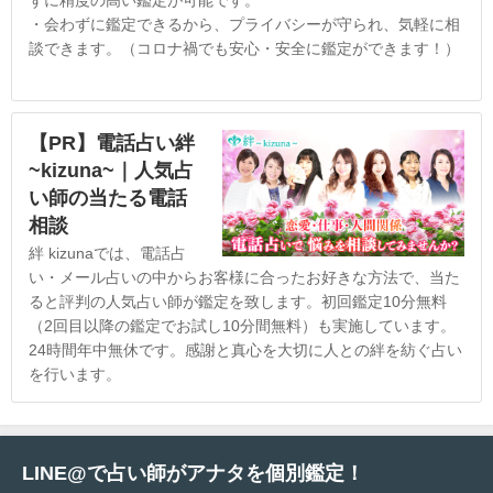
ずに精度の高い鑑定が可能です。
・会わずに鑑定できるから、プライバシーが守られ、気軽に相
談できます。（コロナ禍でも安心・安全に鑑定ができます！）
【PR】電話占い絆
~kizuna~｜人気占
い師の当たる電話
相談
絆 kizunaでは、電話占
い・メール占いの中からお客様に合ったお好きな方法で、当た
ると評判の人気占い師が鑑定を致します。初回鑑定10分無料
（2回目以降の鑑定でお試し10分間無料）も実施しています。
24時間年中無休です。感謝と真心を大切に人との絆を紡ぐ占い
を行います。
LINE@で占い師がアナタを個別鑑定！