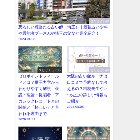
当たる占い師
恐ろしい程当たる占い師（埼玉）｜最強占い少年
や霊能者プーさんや埼玉の父など完全紹介！
2023.04.08
スピリチュアル
当たる占い師
ゼロポイントフィール
大阪の占い館ルーナは
ドとは？量子力学から
口コミで予約なしで占
わかりやすく解説｜仮
えるの？桔梗先生やい
説・理論・提唱者・ア
つ先生の詳しい情報も
カシックレコードとの
ご紹介！
関係と「怪しい」と言
2023.04.08
われる理由まで
2026.01.31