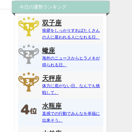
今日の運勢ランキング
双子座
挨拶をしっかりすればたくさん
の人に慕われる人になれる日。
蠍座
海外のニュースからヒラメキが
得られる日。
天秤座
体力に底がない日。なんでも挑
戦して。
水瓶座
直感での行動でみんなを幸福に
出来そう。