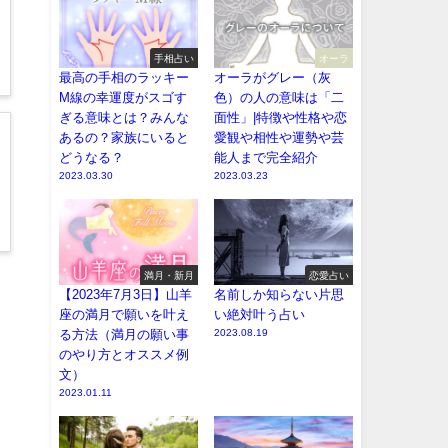
手相占い
オーラ
最高の手相のラッキー
オーラがグレー（灰
M線の幸運度がスゴす
色）の人の意味は「二
ぎる意味とは？みんな
面性」|特徴や性格や恋
あるの？家族にいると
愛観や相性や運勢や芸
どうなる？
能人まで完全紹介
2023.03.30
2023.03.23
満月・新月
恋愛占い
【2023年7月3日】山羊
名前しか知らない片思
座の満月で願いを叶え
い絶対叶う占い
る方法（満月の願い事
2023.08.19
のやり方とオススメ例
文）
2023.01.11