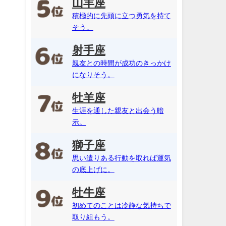
山羊座
積極的に先頭に立つ勇気を持て
そう。
射手座
親友との時間が成功のきっかけ
になりそう。
牡羊座
生涯を通した親友と出会う暗
示。
獅子座
思い遣りある行動を取れば運気
の底上げに。
牡牛座
初めてのことは冷静な気持ちで
取り組もう。