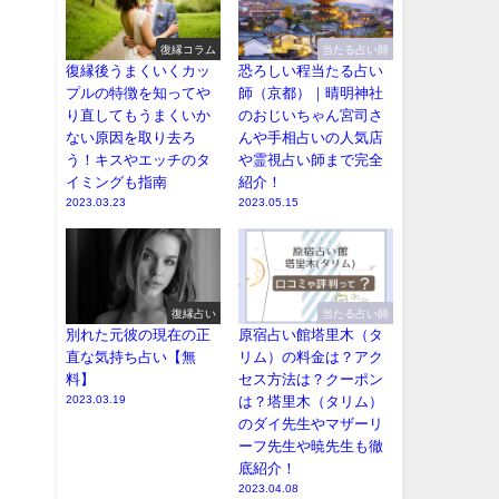
復縁コラム
当たる占い師
復縁後うまくいくカッ
恐ろしい程当たる占い
プルの特徴を知ってや
師（京都）｜晴明神社
り直してもうまくいか
のおじいちゃん宮司さ
ない原因を取り去ろ
んや手相占いの人気店
う！キスやエッチのタ
や霊視占い師まで完全
イミングも指南
紹介！
2023.03.23
2023.05.15
復縁占い
当たる占い師
別れた元彼の現在の正
原宿占い館塔里木（タ
直な気持ち占い【無
リム）の料金は？アク
料】
セス方法は？クーポン
2023.03.19
は？塔里木（タリム）
のダイ先生やマザーリ
ーフ先生や暁先生も徹
底紹介！
2023.04.08