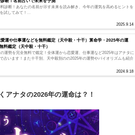
断で診断！名前占いで未来を予測
で無料診断！あなたの名前が示す未来を読み解き、今年の運気を高めるヒントを
試してみて！...
2025.9.14
恋愛運や仕事運などを無料鑑定（天中殺・十干）算命学・2025年の運
無料鑑定（天中殺・十干）
たの運勢を完全無料で鑑定！全体運から恋愛運、仕事運など2025年はアナタに
で占います！また十干別、天中殺別のの2025年の運勢やバイオリズムも紹介
2024.9.18
くアナタの2026年の運命は？！