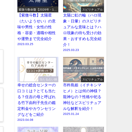
紫微斗数命盤【2026年・12
スピリチュアル
宮14主星】
【紫微斗数】太陽星
太陽に虹の輪（ハロ現
（たいようせい）の意
象・日暈）のスピリチ
味や男性・女性の性
ュアルな意味とは？ハ
格・容姿・適職や相性
ロ現象の待ち受けの効
や運勢まで完全紹介
果・おすすめも完全紹
2023.03.25
介！
2025.03.23
当たる占い師
スピリチュアル
幸せの総合センターの
市杵島姫（イチキシマ
口コミは？とても当た
ヒメ）とは何の神様？
る？住吉の母と呼ばれ
龍神なの？性格や祀る
る竹下由利子先生の鑑
神社などスピリチュア
定料金やカウンセリン
ルな解釈を紹介！
グなどをご紹介
2025.01.24
2023.04.08