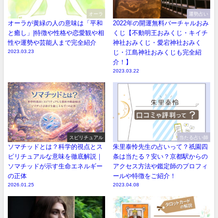
オーラ
運勢占い
オーラが黄緑の人の意味は「平和
2022年の開運無料バーチャルおみ
と癒し」|特徴や性格や恋愛観や相
くじ【不動明王おみくじ・キイチ
性や運勢や芸能人まで完全紹介
神社おみくじ・愛宕神社おみく
2023.03.23
じ・江島神社おみくじも完全紹
介！】
2023.03.22
スピリチュアル
当たる占い師
ソマチッドとは？科学的視点とス
朱里泰怜先生の占いって？祇園四
ピリチュアルな意味を徹底解説｜
条は当たる？安い？京都駅からの
ソマチッドが示す生命エネルギー
アクセス方法や鑑定師のプロフィ
の正体
ールや特徴をご紹介！
2026.01.25
2023.04.08