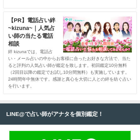
【PR】電話占い絆
~kizuna~｜人気占
い師の当たる電話
相談
絆 kizunaでは、電話占
い・メール占いの中からお客様に合ったお好きな方法で、当た
ると評判の人気占い師が鑑定を致します。初回鑑定10分無料
（2回目以降の鑑定でお試し10分間無料）も実施しています。
24時間年中無休です。感謝と真心を大切に人との絆を紡ぐ占い
を行います。
LINE@で占い師がアナタを個別鑑定！