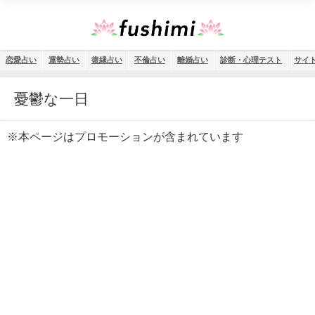
恋愛占い
運勢占い
復縁占い
不倫占い
離婚占い
診断・心理テスト
サイ
憂鬱な一日
※本ページはプロモーションが含まれています