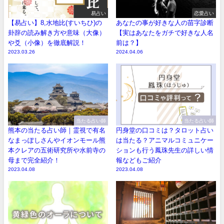
易占い
恋愛占い
【易占い】8,水地比(すいちひ)の
あなたの事が好きな人の苗字診断
卦辞の読み解き方や意味（大像）
【実はあなたをガチで好きな人名
や爻（小像）を徹底解説！
前は？】
2023.03.26
2024.04.06
当たる占い師
当たる占い師
熊本の当たる占い師｜霊視で有名
円身堂の口コミは？タロット占い
なまっぽしさんやイオンモール熊
は当たる？アニマルコミュニケー
本クレアの五術研究所や水前寺の
ションも行う鳳珠先生の詳しい情
母まで完全紹介！
報などもご紹介
2023.04.08
2023.04.08