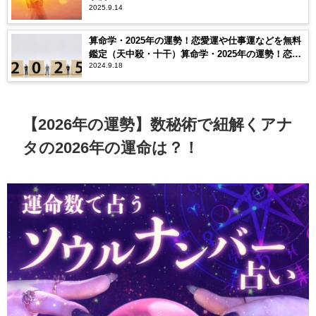
2025.9.14
算命学・2025年の運勢！恋愛運や仕事運などを無料
鑑定（天中殺・十干）算命学・2025年の運勢！恋愛
2024.9.18
運や仕事運などを無料鑑定（天中殺・十干）
【2026年の運勢】数秘術で紐解くアナ
タの2026年の運命は？！