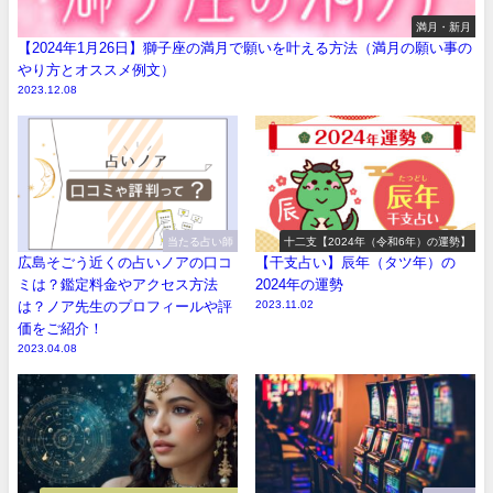
満月・新月
【2024年1月26日】獅子座の満月で願いを叶える方法（満月の願い事の
やり方とオススメ例文）
2023.12.08
当たる占い師
十二支【2024年（令和6年）の運勢】
広島そごう近くの占いノアの口コ
【干支占い】辰年（タツ年）の
ミは？鑑定料金やアクセス方法
2024年の運勢
は？ノア先生のプロフィールや評
2023.11.02
価をご紹介！
2023.04.08