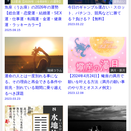
12星座【2026年（令和8年）の運勢】
運勢占い
魚座（うお座）の2026年の運勢
今日のギャンブル運占い・スロッ
【総合運・恋愛運・結婚運・SEX
ト、パチンコ、競馬などに勝て
運・仕事運・転職運・金運・健康
る？負ける？【無料】
運・ラッキーカラー】
2023.03.22
2025.09.15
復縁コラム
満月・新月
運命の人とは一度別れる事にな
【2024年4月24日】蠍座の満月で
る。その理由と再会できる条件や
願いを叶える方法（満月の願い事
前兆・別れている期間に乗り越え
のやり方とオススメ例文）
るべき課題
2023.12.08
2023.03.23