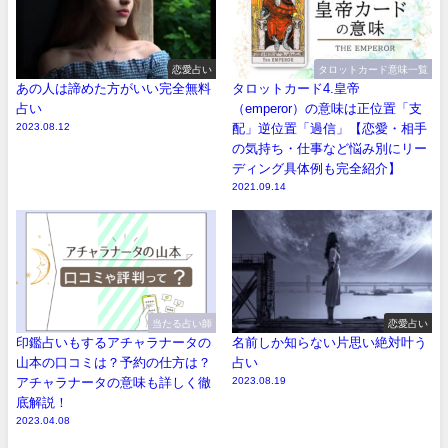
恋愛占い
タロットカード意味一覧
あの人は諦めた方がいい完全無料
タロットカード4.皇帝
占い
（emperor）の意味は正位置「支
2023.08.12
配」逆位置「過信」【恋愛・相手
の気持ち・仕事など悩み別にリー
ディング具体例も完全紹介】
2021.09.14
当たる占い師
恋愛占い
印鑑占いもするアチャラナータの
名前しか知らない片思い絶対叶う
山本の口コミは？予約の仕方は？
占い
アチャラナータの意味も詳しく徹
2023.08.19
底解説！
2023.04.08