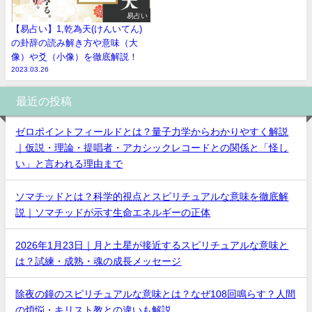
易占い
【易占い】1,乾為天(けんいてん)
の卦辞の読み解き方や意味（大
像）や爻（小像）を徹底解説！
2023.03.26
最近の投稿
ゼロポイントフィールドとは？量子力学からわかりやすく解説
｜仮説・理論・提唱者・アカシックレコードとの関係と「怪し
い」と言われる理由まで
ソマチッドとは？科学的視点とスピリチュアルな意味を徹底解
説｜ソマチッドが示す生命エネルギーの正体
2026年1月23日｜月と土星が接近するスピリチュアルな意味と
は？試練・成熟・魂の成長メッセージ
除夜の鐘のスピリチュアルな意味とは？なぜ108回鳴らす？人間
の煩悩・キリスト教との違いも解説