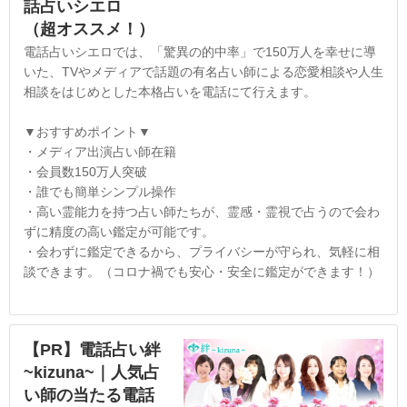
話占いシエロ
（超オススメ！）
電話占いシエロでは、「驚異の的中率」で150万人を幸せに導
いた、TVやメディアで話題の有名占い師による恋愛相談や人生
相談をはじめとした本格占いを電話にて行えます。
▼おすすめポイント▼
・メディア出演占い師在籍
・会員数150万人突破
・誰でも簡単シンプル操作
・高い霊能力を持つ占い師たちが、霊感・霊視で占うので会わ
ずに精度の高い鑑定が可能です。
・会わずに鑑定できるから、プライバシーが守られ、気軽に相
談できます。（コロナ禍でも安心・安全に鑑定ができます！）
【PR】電話占い絆
~kizuna~｜人気占
い師の当たる電話