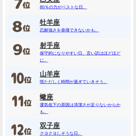
80％の力がベストな日。
牡羊座
忍耐強さを発揮できないかも。
射手座
保守的になりやすい日。言い訳はほどほど
に。
山羊座
慌ただしく時間が過ぎていきそう。
蠍座
運気低下の原因は清潔さが足りないからか
も。
双子座
クヨクヨしそうな日。