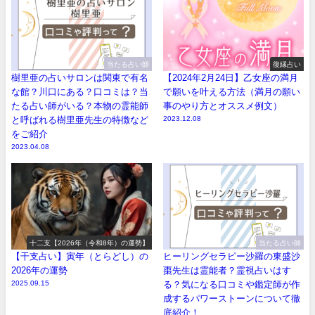
当たる占い師
復縁占い
樹里亜の占いサロンは関東で有名
【2024年2月24日】乙女座の満月
な館？川口にある？口コミは？当
で願いを叶える方法（満月の願い
たる占い師がいる？本物の霊能師
事のやり方とオススメ例文）
と呼ばれる樹里亜先生の特徴など
2023.12.08
をご紹介
2023.04.08
十二支【2026年（令和8年）の運勢】
当たる占い師
【干支占い】寅年（とらどし）の
ヒーリングセラピー沙羅の東盛沙
2026年の運勢
棗先生は霊能者？霊視占いはす
2025.09.15
る？気になる口コミや鑑定師が作
成するパワーストーンについて徹
底紹介！