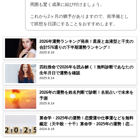
周囲も驚く成果に結び付けましょう。
これから2ヶ月の猶予がありますので、前準備とし
て瞑想を日課にすることをおすすめします。
2026年運勢ランキング発表！星座と血液型と干支の
合計576通りの下半期運勢ランキング！
2025.9.16
四柱推命で2026年を読み解く！無料診断であなたの
生年月日で運勢を確認
2025.9.14
2026年の運勢を姓名判断で診断！名前占いで未来を
予測
2025.9.14
算命学・2025年の運勢！恋愛運や仕事運などを無料
鑑定（天中殺・十干）算命学・2025年の運勢！恋愛
2024.9.18
運や仕事運などを無料鑑定（天中殺・十干）