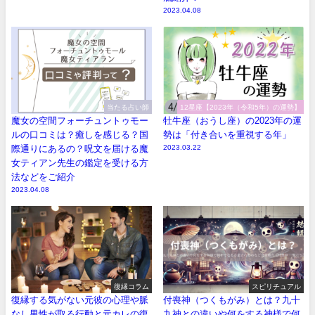
2023.04.08
当たる占い師
12星座【2023年（令和5年）の運勢】
魔女の空間フォーチュントゥモー
牡牛座（おうし座）の2023年の運
ルの口コミは？癒しを感じる？国
勢は「付き合いを重視する年」
際通りにあるの？呪文を届ける魔
2023.03.22
女ティアン先生の鑑定を受ける方
法などをご紹介
2023.04.08
復縁コラム
スピリチュアル
復縁する気がない元彼の心理や脈
付喪神（つくもがみ）とは？九十
なし男性が取る行動と元カレの復
九神との違いや何をする神様で何