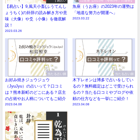
易占い
12星座【2023年（令和5年）の運勢】
【易占い】9,風天小畜(ふうてんし
魚座（うお座）の2023年の運勢は
ょうちく)の卦辞の読み解き方や意
「地道な努力が開運へ」
味（大像）や爻（小像）を徹底解
2023.03.22
説！
2023.03.26
当たる占い師
当たる占い師
お好み焼きジュウジュウ
木下レオンは博多で占いをしてい
（JyuJyu）の占いって？口コミ
るの？無料鑑定はどこで受けられ
は？熊本新町のどこにある？店主
るの？当たる口コミやブログや依
の占術やお人柄についてもご紹介
頼の仕方などを一挙にご紹介！
2023.04.08
2023.04.08