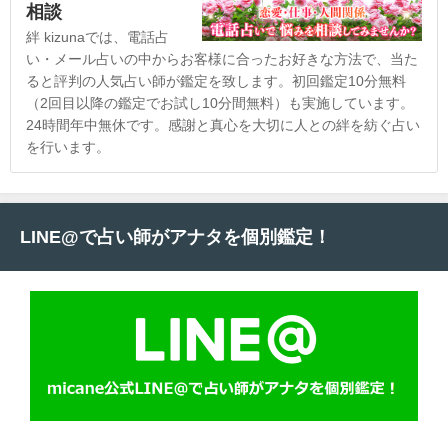
相談
絆 kizunaでは、電話占
い・メール占いの中からお客様に合ったお好きな方法で、当た
ると評判の人気占い師が鑑定を致します。初回鑑定10分無料
（2回目以降の鑑定でお試し10分間無料）も実施しています。
24時間年中無休です。感謝と真心を大切に人との絆を紡ぐ占い
を行います。
LINE@で占い師がアナタを個別鑑定！