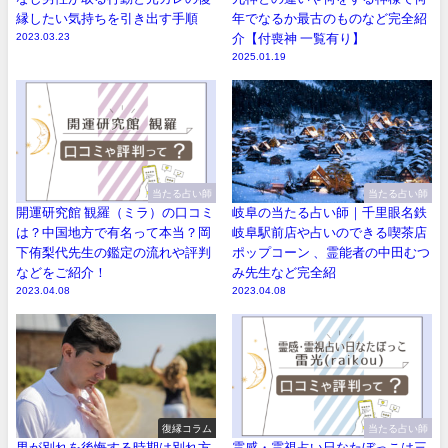
縁したい気持ちを引き出す手順
年でなるか最古のものなど完全紹
2023.03.23
介【付喪神 一覧有り】
2025.01.19
当たる占い師
当たる占い師
開運研究館 観羅（ミラ）の口コミ
岐阜の当たる占い師｜千里眼名鉄
は？中国地方で有名って本当？岡
岐阜駅前店や占いのできる喫茶店
下侑梨代先生の鑑定の流れや評判
ポップコーン 、霊能者の中田むつ
などをご紹介！
み先生など完全紹
2023.04.08
2023.04.08
復縁コラム
当たる占い師
男が別れを後悔する時期は別れ方
霊感・霊視占い日なたぼっこは三