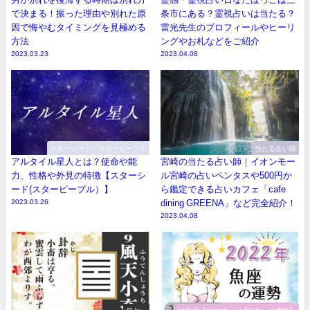
で決まる！振った理由や別れた原
条市にある？霊視占いは当たる？
因で悔やむタイミングを見極める
雷光先生のプロフィールやヒーリ
方法
ングやお札などをご紹介
2023.03.23
2023.04.08
スターシード・スターピープル
当たる占い師
アルタイル星人とは？使命や能
宮崎の当たる占い師｜イオンモー
力、性格や外見の特徴【スターシ
ル宮崎の占いペンタスや500円か
ード(スターピープル）】
ら鑑定できる占いカフェ「cafe
2023.03.26
dining GREENA」など完全紹介！
2023.04.08