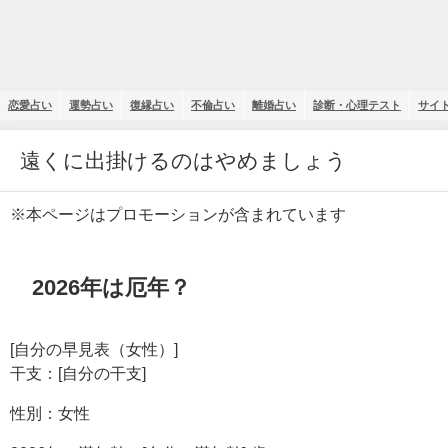
恋愛占い
運勢占い
復縁占い
不倫占い
離婚占い
診断・心理テスト
サイ
遠くに出掛けるのはやめましょう
※本ページはプロモーションが含まれています
2026年は厄年？
[自分の早見表（女性）]
干支：[自分の干支]
性別：女性