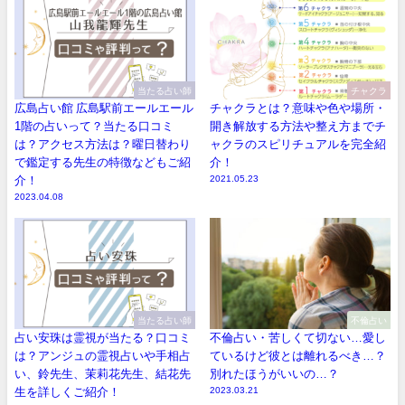
当たる占い師
チャクラ
広島占い館 広島駅前エールエール
チャクラとは？意味や色や場所・
1階の占いって？当たる口コミ
開き解放する方法や整え方までチ
は？アクセス方法は？曜日替わり
ャクラのスピリチュアルを完全紹
で鑑定する先生の特徴などもご紹
介！
介！
2021.05.23
2023.04.08
当たる占い師
不倫占い
占い安珠は霊視が当たる？口コミ
不倫占い・苦しくて切ない…愛し
は？アンジュの霊視占いや手相占
ているけど彼とは離れるべき…？
い、鈴先生、茉莉花先生、結花先
別れたほうがいいの…？
生を詳しくご紹介！
2023.03.21