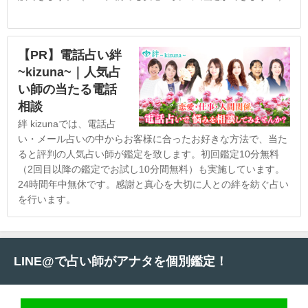
【PR】電話占い絆
~kizuna~｜人気占
い師の当たる電話
相談
絆 kizunaでは、電話占
い・メール占いの中からお客様に合ったお好きな方法で、当た
ると評判の人気占い師が鑑定を致します。初回鑑定10分無料
（2回目以降の鑑定でお試し10分間無料）も実施しています。
24時間年中無休です。感謝と真心を大切に人との絆を紡ぐ占い
を行います。
LINE@で占い師がアナタを個別鑑定！