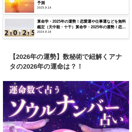
予測
2025.9.14
算命学・2025年の運勢！恋愛運や仕事運などを無料
鑑定（天中殺・十干）算命学・2025年の運勢！恋愛
2024.9.18
運や仕事運などを無料鑑定（天中殺・十干）
【2026年の運勢】数秘術で紐解くアナ
タの2026年の運命は？！