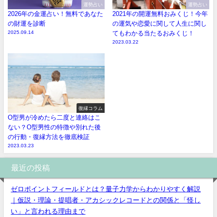
運勢占い
運勢占い
2026年の金運占い！無料であなた
2021年の開運無料おみくじ！今年
の財運を診断
の運気や恋愛に関して人生に関し
2025.09.14
てもわかる当たるおみくじ！
2023.03.22
復縁コラム
O型男が冷めたら二度と連絡はこ
ない？O型男性の特徴や別れた後
の行動・復縁方法を徹底検証
2023.03.23
最近の投稿
ゼロポイントフィールドとは？量子力学からわかりやすく解説
｜仮説・理論・提唱者・アカシックレコードとの関係と「怪し
い」と言われる理由まで