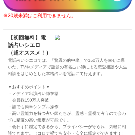
※20歳未満はご利用できません。
【初回無料】電
話占いシエロ
（超オススメ！）
電話占いシエロでは、「驚異の的中率」で150万人を幸せに導
いた、TVやメディアで話題の有名占い師による恋愛相談や人生
相談をはじめとした本格占いを電話にて行えます。
▼おすすめポイント▼
・メディア出演占い師在籍
・会員数150万人突破
・誰でも簡単シンプル操作
・高い霊能力を持つ占い師たちが、霊感・霊視で占うので会わ
ずに精度の高い鑑定が可能です。
・会わずに鑑定できるから、プライバシーが守られ、気軽に相
談できます。（コロナ禍でも安心・安全に鑑定ができます！）