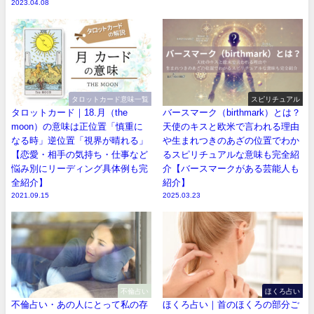
2023.04.08
タロットカード意味一覧
スピリチュアル
タロットカード｜18.月（the
バースマーク（birthmark）とは？
moon）の意味は正位置「慎重に
天使のキスと欧米で言われる理由
なる時」逆位置「視界が晴れる」
や生まれつきのあざの位置でわか
【恋愛・相手の気持ち・仕事など
るスピリチュアルな意味も完全紹
悩み別にリーディング具体例も完
介【バースマークがある芸能人も
全紹介】
紹介】
2021.09.15
2025.03.23
不倫占い
ほくろ占い
不倫占い・あの人にとって私の存
ほくろ占い｜首のほくろの部分ご