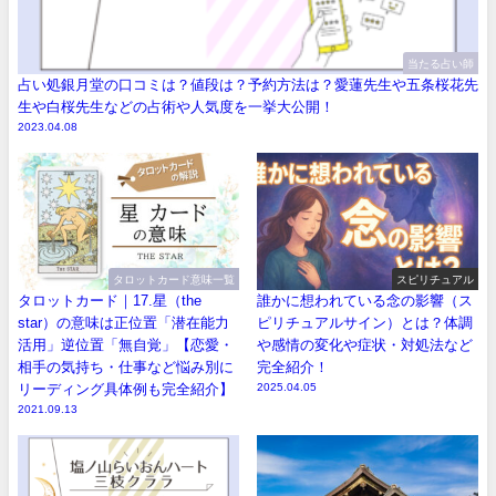
当たる占い師
占い処銀月堂の口コミは？値段は？予約方法は？愛蓮先生や五条桜花先
生や白桜先生などの占術や人気度を一挙大公開！
2023.04.08
タロットカード意味一覧
スピリチュアル
タロットカード｜17.星（the
誰かに想われている念の影響（ス
star）の意味は正位置「潜在能力
ピリチュアルサイン）とは？体調
活用」逆位置「無自覚」【恋愛・
や感情の変化や症状・対処法など
相手の気持ち・仕事など悩み別に
完全紹介！
リーディング具体例も完全紹介】
2025.04.05
2021.09.13