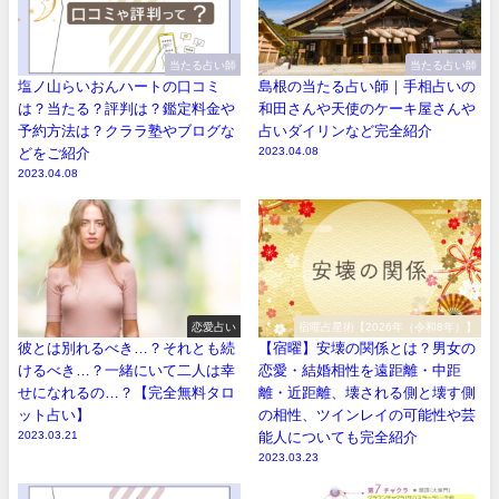
当たる占い師
当たる占い師
塩ノ山らいおんハートの口コミ
島根の当たる占い師｜手相占いの
は？当たる？評判は？鑑定料金や
和田さんや天使のケーキ屋さんや
予約方法は？クララ塾やブログな
占いダイリンなど完全紹介
どをご紹介
2023.04.08
2023.04.08
恋愛占い
宿曜占星術【2026年（令和8年）】
彼とは別れるべき…？それとも続
【宿曜】安壊の関係とは？男女の
けるべき…？一緒にいて二人は幸
恋愛・結婚相性を遠距離・中距
せになれるの…？【完全無料タロ
離・近距離、壊される側と壊す側
ット占い】
の相性、ツインレイの可能性や芸
2023.03.21
能人についても完全紹介
2023.03.23