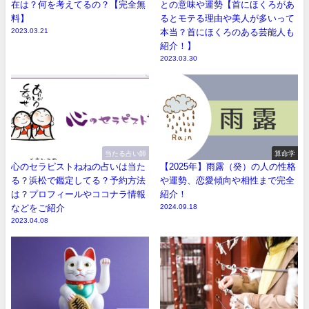
在は？何を考えてるの？【完全無
との意味や運勢【首にほくろがあ
料】
るとモテる理由や美人が多いって
2023.03.21
本当？首にほくろのある芸能人も
紹介！】
2023.03.30
当たる占い師
算命学
心のセラピストねねの占いは当た
【2025年】雨露（癸）の人の性格
る？浜松で鑑定してる？予約方法
や運勢、恋愛傾向や相性まで完全
は？プロフィールやココナラ情報
紹介！
などをご紹介
2024.09.18
2023.04.08