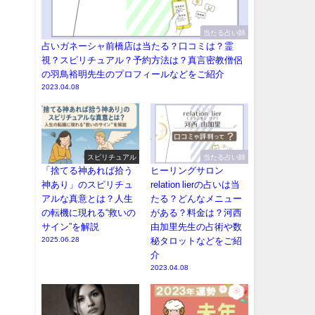
当たる占い師
占いガネーシャ前橋店は当たる？口コミは？霊
視？スピリチュアル？予約方法は？真言密教僧侶
の羽鳥裕明先生のプロフィールなどをご紹介
2023.04.08
スピリチュアル
当たる占い師
「捨てる神あれば拾う
ヒーリングサロン
神あり」のスピリチュ
relation lierの占いは当
アルな真意とは？人生
たる？どんなメニュー
の転機に現れる“救いの
がある？料金は？河西
サイン”を解説
由加里先生の占術や数
2025.06.28
秘タロットなどをご紹
介
2023.04.08