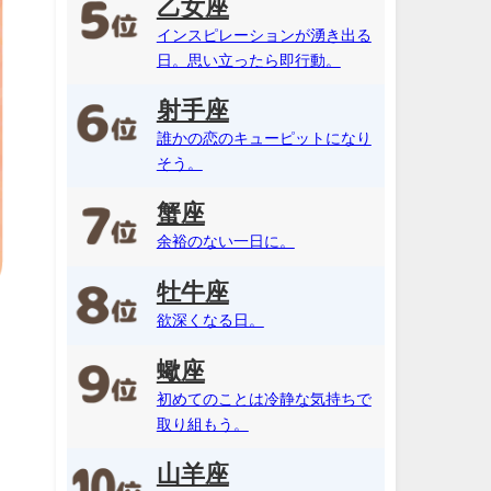
乙女座
インスピレーションが湧き出る
日。思い立ったら即行動。
射手座
誰かの恋のキューピットになり
そう。
蟹座
余裕のない一日に。
牡牛座
欲深くなる日。
蠍座
初めてのことは冷静な気持ちで
取り組もう。
山羊座