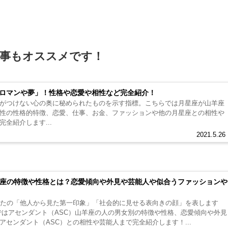
事もオススメです！
ロマンや夢」！性格や恋愛や相性など完全紹介！
がつけない心の奥に秘められたものを示す指標。こちらでは月星座が山羊座
性の性格的特徴、恋愛、仕事、お金、ファッションや他の月星座との相性や
全紹介します...
2021.5.26
羊座の特徴や性格とは？恋愛傾向や外見や芸能人や似合うファッションや
なたの「他人から見た第一印象」「社会的に見せる表向きの顔」を表します
らではアセンダント（ASC）山羊座の人の男女別の特徴や性格、恋愛傾向や外見
アセンダント（ASC）との相性や芸能人まで完全紹介します！...