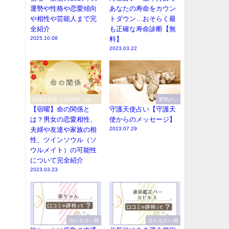
運勢や性格や恋愛傾向
あなたの寿命をカウン
や相性や芸能人まで完
トダウン…おそらく最
全紹介
も正確な寿命診断【無
2025.10.08
料】
2023.03.22
宿曜占星術【2026年（令和8
運勢占い
年）】
【宿曜】命の関係と
守護天使占い【守護天
は？男女の恋愛相性、
使からのメッセージ】
夫婦や友達や家族の相
2023.07.29
性、ツインソウル（ソ
ウルメイト）の可能性
について完全紹介
2023.03.23
当たる占い師
当たる占い師