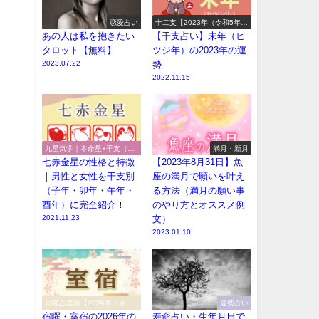
恋愛占い
十二支【2023年（令和5年）
の運勢】
あの人は私を抱きたい
【干支占い】未年（ヒ
タロット【無料】
ツジ年）の2023年の運
2023.07.22
勢
2022.11.15
九星気学｜本命星×干支（十
満月・新月
二支）別の性格や特徴
七赤金星の性格と特徴
【2023年8月31日】魚
｜男性と女性を干支別
座の満月で願いを叶え
（子年・卯年・午年・
る方法（満月の願い事
酉年）に完全紹介！
のやり方とオススメ例
2021.11.23
文）
2023.01.10
宿曜占星術【2026年（令和8
運勢占い
年）】
宿曜・室宿の2026年の
寿命占い・生年月日で