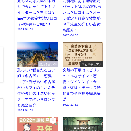
旅ちゃんは広島の本通
北新地にある運命鑑定
りで占いをしてる？ツ
バー カピルスの霊視占
イッターは？料金は？
いは？口コミは？オー
lineでの鑑定方法や口コ
ラ鑑定も得意な牧野勢
ミや評判をご紹介！
津子先生の詳しい占術
2023.04.08
も紹介！
2023.04.08
当たる占い師
スピリチュアル
恐ろしい程当たる占い
突然の下痢はスピリチ
師（名古屋）｜恋愛占
ュアルなサイン？恋
いで評判が高い名古屋
愛・ツインレイ・金
占いカフェのしおん先
運・復縁・チャクラ浄
生や占いのオズやビッ
化まで全意味を徹底解
ク・ママ占いサロンな
説
ど完全紹介
2025.11.22
2023.04.08