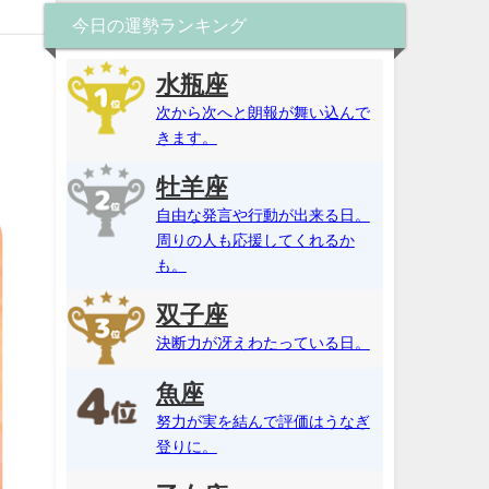
今日の運勢ランキング
水瓶座
次から次へと朗報が舞い込んで
きます。
牡羊座
自由な発言や行動が出来る日。
周りの人も応援してくれるか
も。
双子座
決断力が冴えわたっている日。
魚座
努力が実を結んで評価はうなぎ
登りに。