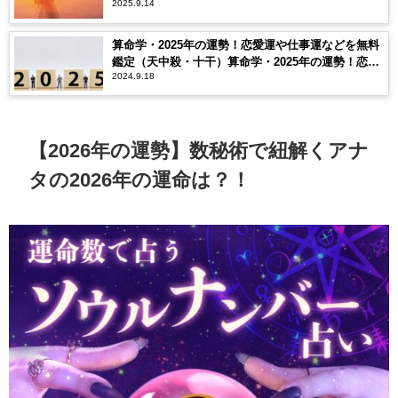
2025.9.14
算命学・2025年の運勢！恋愛運や仕事運などを無料
鑑定（天中殺・十干）算命学・2025年の運勢！恋愛
2024.9.18
運や仕事運などを無料鑑定（天中殺・十干）
【2026年の運勢】数秘術で紐解くアナ
タの2026年の運命は？！