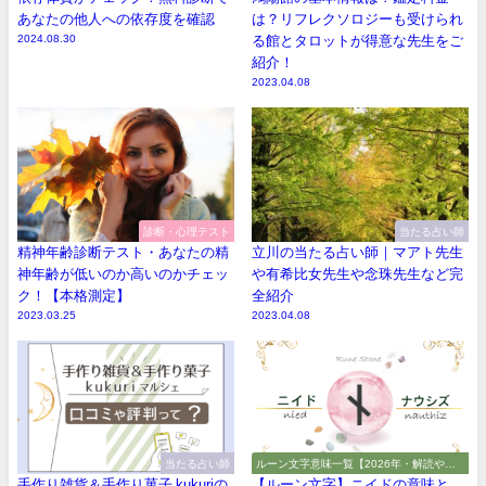
あなたの他人への依存度を確認
は？リフレクソロジーも受けられ
2024.08.30
る館とタロットが得意な先生をご
紹介！
2023.04.08
診断・心理テスト
当たる占い師
精神年齢診断テスト・あなたの精
立川の当たる占い師｜マアト先生
神年齢が低いのか高いのかチェッ
や有希比女先生や念珠先生など完
ク！【本格測定】
全紹介
2023.03.25
2023.04.08
当たる占い師
ルーン文字意味一覧【2026年・解読や解
釈やアルファベット】
手作り雑貨＆手作り菓子 kukuriの
【ルーン文字】ニイドの意味と