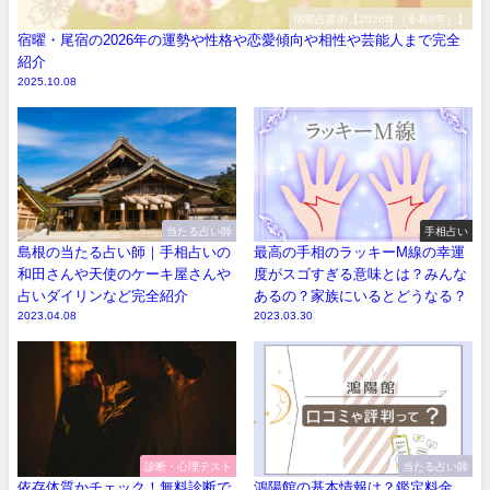
宿曜占星術【2026年（令和8年）】
宿曜・尾宿の2026年の運勢や性格や恋愛傾向や相性や芸能人まで完全
紹介
2025.10.08
当たる占い師
手相占い
島根の当たる占い師｜手相占いの
最高の手相のラッキーM線の幸運
和田さんや天使のケーキ屋さんや
度がスゴすぎる意味とは？みんな
占いダイリンなど完全紹介
あるの？家族にいるとどうなる？
2023.04.08
2023.03.30
診断・心理テスト
当たる占い師
依存体質かチェック！無料診断で
鴻陽館の基本情報は？鑑定料金