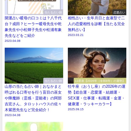
当たる占い師
恋愛占い
開運占い暖母の口コミは？八千代
相性占い・生年月日と血液型で二
台？成田？ヒーラー暖母先生や乾
人の恋愛相性を診断【当たる完全
象先生や小松輝子先生や松浦有象
無料占い】
先生などをご紹介
2023.03.21
2023.04.08
当たる占い師
12星座【2026年（令和8年）の運勢】
山形の当たる占い師｜おなかまと
牡牛座（おうし座）の2026年の運
呼ばれる口寄せを行う盲目の巫女
勢【総合運・恋愛運・結婚運・
や降魔師（霊感・霊能者）の阿部
SEX運・仕事運・転職運・金運・
吉宏さん、タロットハウスの佐々
健康運・ラッキーカラー】
木紫恩先生など完全紹介！
2025.09.15
2023.04.08