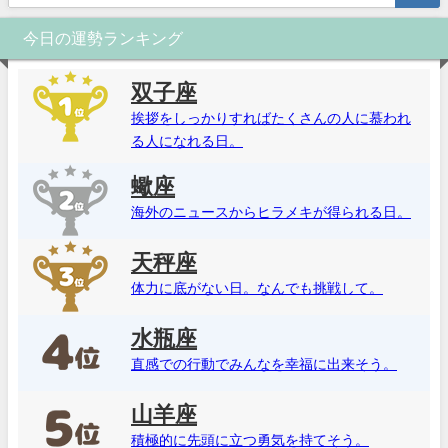
今日の運勢ランキング
双子座
挨拶をしっかりすればたくさんの人に慕われ
る人になれる日。
蠍座
海外のニュースからヒラメキが得られる日。
天秤座
体力に底がない日。なんでも挑戦して。
水瓶座
直感での行動でみんなを幸福に出来そう。
山羊座
積極的に先頭に立つ勇気を持てそう。