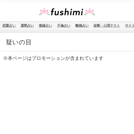
恋愛占い
運勢占い
復縁占い
不倫占い
離婚占い
診断・心理テスト
サイ
疑いの目
※本ページはプロモーションが含まれています