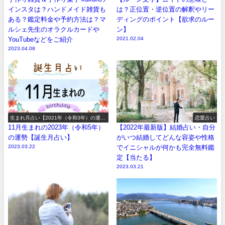
インスタは？ハンドメイド雑貨も
は？正位置・逆位置の解釈やリー
ある？鑑定料金や予約方法は？マ
ディングのポイント【欲求のルー
ルシェ先生のオラクルカードや
ン】
YouTubeなどをご紹介
2021.02.04
2023.04.08
生まれ月占い【2021年（令和3年）の運
恋愛占い
勢】
11月生まれの2023年（令和5年）
【2022年最新版】結婚占い・自分
の運勢【誕生月占い】
がいつ結婚してどんな容姿や性格
2023.03.22
でイニシャルが何かも完全無料鑑
定【当たる】
2023.03.21