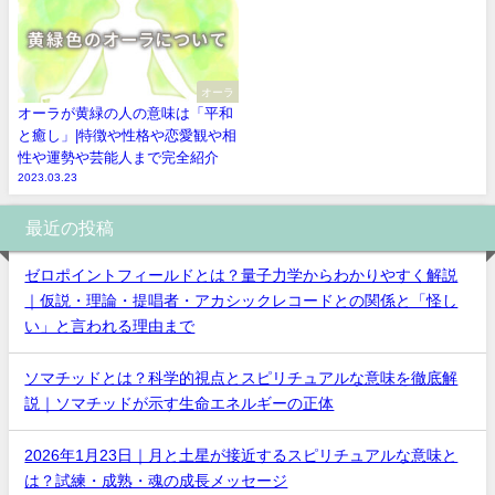
オーラ
オーラが黄緑の人の意味は「平和
と癒し」|特徴や性格や恋愛観や相
性や運勢や芸能人まで完全紹介
2023.03.23
最近の投稿
ゼロポイントフィールドとは？量子力学からわかりやすく解説
｜仮説・理論・提唱者・アカシックレコードとの関係と「怪し
い」と言われる理由まで
ソマチッドとは？科学的視点とスピリチュアルな意味を徹底解
説｜ソマチッドが示す生命エネルギーの正体
2026年1月23日｜月と土星が接近するスピリチュアルな意味と
は？試練・成熟・魂の成長メッセージ