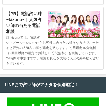
【PR】電話占い絆
~kizuna~｜人気占
い師の当たる電話
相談
絆 kizunaでは、電話占
い・メール占いの中からお客様に合ったお好きな方法で、当た
ると評判の人気占い師が鑑定を致します。初回鑑定10分無料
（2回目以降の鑑定でお試し10分間無料）も実施しています。
24時間年中無休です。感謝と真心を大切に人との絆を紡ぐ占い
を行います。
LINE@で占い師がアナタを個別鑑定！