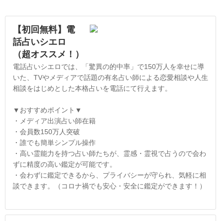
【初回無料】電
話占いシエロ
（超オススメ！）
電話占いシエロでは、「驚異の的中率」で150万人を幸せに導
いた、TVやメディアで話題の有名占い師による恋愛相談や人生
相談をはじめとした本格占いを電話にて行えます。
▼おすすめポイント▼
・メディア出演占い師在籍
・会員数150万人突破
・誰でも簡単シンプル操作
・高い霊能力を持つ占い師たちが、霊感・霊視で占うので会わ
ずに精度の高い鑑定が可能です。
・会わずに鑑定できるから、プライバシーが守られ、気軽に相
談できます。（コロナ禍でも安心・安全に鑑定ができます！）