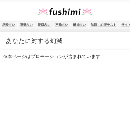
恋愛占い
運勢占い
復縁占い
不倫占い
離婚占い
診断・心理テスト
サイ
あなたに対する幻滅
※本ページはプロモーションが含まれています