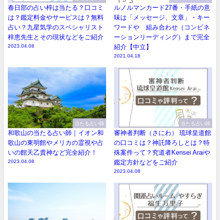
春日部の占い梓は当たる？口コミ
ルノルマンカード27番・手紙の意
は？鑑定料金やサービスは？無料
味は「メッセージ、文章」・キー
占い？九星気学のスペシャリスト
ワードや 組み合わせ（コンビネ
梓恵先生とその現状などをご紹介
ーションリーディング）まで完全
2023.04.08
紹介【中立】
2021.04.18
当たる占い師
当たる占い師
和歌山の当たる占い師｜イオン和
審神者判断（さにわ） 琉球皇道館
歌山の東明館やメリカの霊視や占
の口コミは？神託降ろしとは？特
いの館天乙貴神など完全紹介！
殊案件って？究道者Kensei Araiや
2023.04.08
鑑定方針などをご紹介
2023.04.08