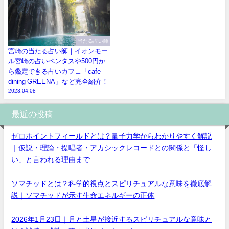
当たる占い師
宮崎の当たる占い師｜イオンモー
ル宮崎の占いペンタスや500円か
ら鑑定できる占いカフェ「cafe
dining GREENA」など完全紹介！
2023.04.08
最近の投稿
ゼロポイントフィールドとは？量子力学からわかりやすく解説
｜仮説・理論・提唱者・アカシックレコードとの関係と「怪し
い」と言われる理由まで
ソマチッドとは？科学的視点とスピリチュアルな意味を徹底解
説｜ソマチッドが示す生命エネルギーの正体
2026年1月23日｜月と土星が接近するスピリチュアルな意味と