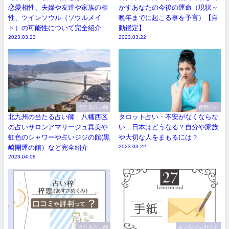
恋愛相性、夫婦や友達や家族の相
かすあなたの今後の運命（現状～
性、ツインソウル（ソウルメイ
晩年までに起こる事を予言）【自
ト）の可能性について完全紹介
動鑑定】
2023.03.23
2023.03.22
当たる占い師
運勢占い
北九州の当たる占い師｜八幡西区
タロット占い・不安がなくならな
の占いサロンアマリージュ真美や
い…日本はどうなる？自分や家族
虹色のシャワーや占いジジの館(黒
や大切な人をまもるには？
崎開運の館）など完全紹介
2023.03.22
2023.04.08
当たる占い師
ルノルマンカード