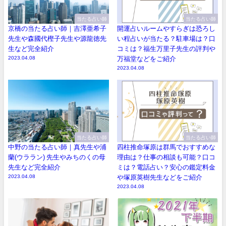
当たる占い師
当たる占い師
京橋の当たる占い師｜吉澤亜希子
開運占いルームやすらぎは恐ろし
先生や森國代樫子先生や源龍徳先
い程占いが当たる？駐車場は？口
生など完全紹介
コミは？福生万里子先生の評判や
2023.04.08
万福堂などをご紹介
2023.04.08
当たる占い師
当たる占い師
中野の当たる占い師｜真先生や浦
四柱推命塚原は群馬でおすすめな
蘭(ウララン) 先生やみちのくの母
理由は？仕事の相談も可能？口コ
先生など完全紹介
ミは？電話占い？安心の鑑定料金
2023.04.08
や塚原英樹先生などをご紹介
2023.04.08