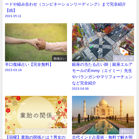
ードや組み合わせ（コンビネーションリーディング）まで完全紹介
【凶】
2021.05.11
復縁占い
当たる占い師
辛口復縁占い【完全無料】
銀座の当たる占い師｜銀座エルア
2023.03.19
モールのEmmy（エイミー）先生
やバランガンやマリフォーチュン
など完全紹介
2023.04.08
宿曜占星術【2026年（令和8年）】
運勢占い
【宿曜】業胎の関係とは？男女の
古代インド占星術・無料で解き明