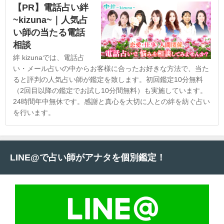
【PR】電話占い絆
~kizuna~｜人気占
い師の当たる電話
相談
絆 kizunaでは、電話占
い・メール占いの中からお客様に合ったお好きな方法で、当た
ると評判の人気占い師が鑑定を致します。初回鑑定10分無料
（2回目以降の鑑定でお試し10分間無料）も実施しています。
24時間年中無休です。感謝と真心を大切に人との絆を紡ぐ占い
を行います。
LINE@で占い師がアナタを個別鑑定！