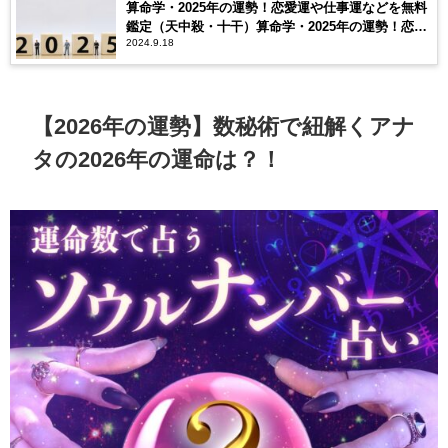
算命学・2025年の運勢！恋愛運や仕事運などを無料
鑑定（天中殺・十干）算命学・2025年の運勢！恋愛
2024.9.18
運や仕事運などを無料鑑定（天中殺・十干）
【2026年の運勢】数秘術で紐解くアナ
タの2026年の運命は？！