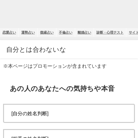
恋愛占い
運勢占い
復縁占い
不倫占い
離婚占い
診断・心理テスト
サイ
自分とは合わないな
※本ページはプロモーションが含まれています
あの人のあなたへの気持ちや本音
[自分の姓名判断]