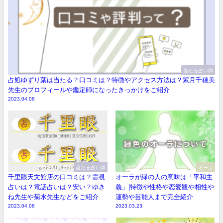
当たる占い師
占処ゆずり葉は当たる？口コミは？特徴やアクセス方法は？紫月千穂美
先生のプロフィールや鑑定師になったきっかけをご紹介
2023.04.08
当たる占い師
オーラ
千里眼天文館店の口コミは？霊視
オーラが緑の人の意味は「平和主
占いは？電話占いは？安い？ゆき
義」|特徴や性格や恋愛観や相性や
ね先生や菊水先生などをご紹介
運勢や芸能人まで完全紹介
2023.04.08
2023.03.23