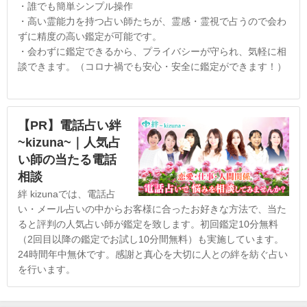
・誰でも簡単シンプル操作
・高い霊能力を持つ占い師たちが、霊感・霊視で占うので会わ
ずに精度の高い鑑定が可能です。
・会わずに鑑定できるから、プライバシーが守られ、気軽に相
談できます。（コロナ禍でも安心・安全に鑑定ができます！）
【PR】電話占い絆
~kizuna~｜人気占
い師の当たる電話
相談
絆 kizunaでは、電話占
い・メール占いの中からお客様に合ったお好きな方法で、当た
ると評判の人気占い師が鑑定を致します。初回鑑定10分無料
（2回目以降の鑑定でお試し10分間無料）も実施しています。
24時間年中無休です。感謝と真心を大切に人との絆を紡ぐ占い
を行います。