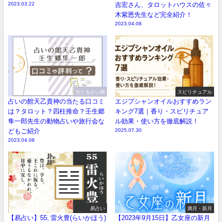
2023.03.22
吉宏さん、タロットハウスの佐々
木紫恩先生など完全紹介！
2023.04.08
当たる占い師
スピリチュアル
占いの館天乙貴神の当たる口コミ
エジプシャンオイルおすすめラン
は？タロット？四柱推命？壬生郷
キング7選｜香り・スピリチュア
隼一郎先生の動物占いや旅行会な
ル効果・使い方を徹底解説！
どもご紹介
2025.07.30
2023.04.08
易占い
満月・新月
【易占い】55, 雷火豊(らいかほう)
【2023年9月15日】乙女座の新月