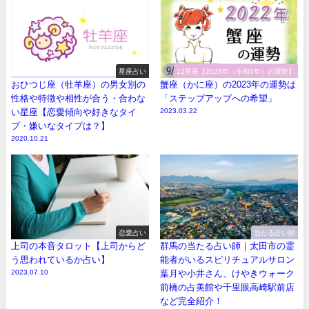
星座占い
12星座【2023年（令和5年）の運勢】
おひつじ座（牡羊座）の男女別の
蟹座（かに座）の2023年の運勢は
性格や特徴や相性が合う・合わな
「ステップアップへの希望」
い星座【恋愛傾向や好きなタイ
2023.03.22
プ・嫌いなタイプは？】
2020.10.21
恋愛占い
当たる占い師
上司の本音タロット【上司からど
群馬の当たる占い師｜太田市の霊
う思われているか占い】
能者がいるスピリチュアルサロン
2023.07.10
葉月や小井さん、けやきウォーク
前橋の占美館や千里眼高崎駅前店
など完全紹介！