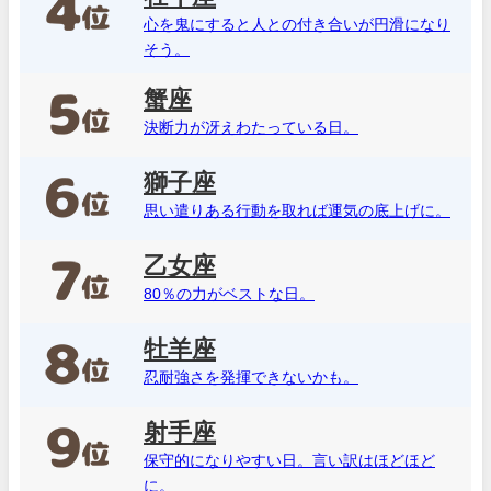
心を鬼にすると人との付き合いが円滑になり
そう。
蟹座
決断力が冴えわたっている日。
獅子座
思い遣りある行動を取れば運気の底上げに。
乙女座
80％の力がベストな日。
牡羊座
忍耐強さを発揮できないかも。
射手座
保守的になりやすい日。言い訳はほどほど
に。