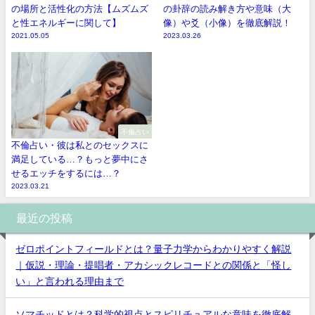
の場所と活性化の方法【ムズムズ
の卦辞の読み解き方や意味（大
と性エネルギーに関して】
像）や爻（小像）を徹底解説！
2021.05.05
2023.03.26
不倫占い
不倫占い・彼は私とのセックスに
満足している…？もっと夢中にさ
せるエッチをするには…？
2023.03.21
最近の投稿
ゼロポイントフィールドとは？量子力学からわかりやすく解説
｜仮説・理論・提唱者・アカシックレコードとの関係と「怪し
い」と言われる理由まで
ソマチッドとは？科学的視点とスピリチュアルな意味を徹底解