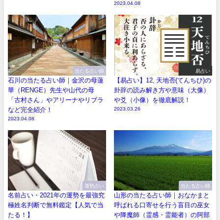
2023.04.08
当たる占い師
易占い
石川の当たる占い師｜金沢の母蓮
【易占い】12, 天地否(てんちひ)の
華（RENGE）先生や山代の母
卦辞の読み解き方や意味（大像）
「古村さん」やアリーナやリブラ
や爻（小像）を徹底解説！
など完全紹介！
2023.03.26
2023.04.08
運勢占い
当たる占い師
名前占い・2021年の運勢を最強究
山形の当たる占い師｜おなかまと
極姓名判断で無料鑑定【人気で当
呼ばれる口寄せを行う盲目の巫女
たる！】
や降魔師（霊感・霊能者）の阿部