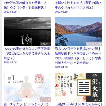
の卦辞の読み解き方や意味（大
で願いを叶える方法（新月の願い
像）や爻（小像）を徹底解説！
事のやり方とオススメ例文）
2023.03.26
2023.01.15
恋愛占い
当たる占い師
あなたの事が好きな人の苗字診断
恐ろしい程当たる新潟の占い師｜
【実はあなたをガチで好きな人名
新潟駅南ドンキ内の占い「Peach
前は？】
Plan」や吉咲（きっしょう）や吉
2024.04.06
村篤人先生など完全紹介！
2023.04.08
チャクラ
易占い
第一チャクラ（ルートチャクラ）
【易占い】49, 沢火革(たくかかく)