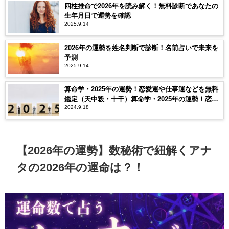
四柱推命で2026年を読み解く！無料診断であなたの
生年月日で運勢を確認
2025.9.14
2026年の運勢を姓名判断で診断！名前占いで未来を
予測
2025.9.14
算命学・2025年の運勢！恋愛運や仕事運などを無料
鑑定（天中殺・十干）算命学・2025年の運勢！恋愛
2024.9.18
運や仕事運などを無料鑑定（天中殺・十干）
【2026年の運勢】数秘術で紐解くアナ
タの2026年の運命は？！