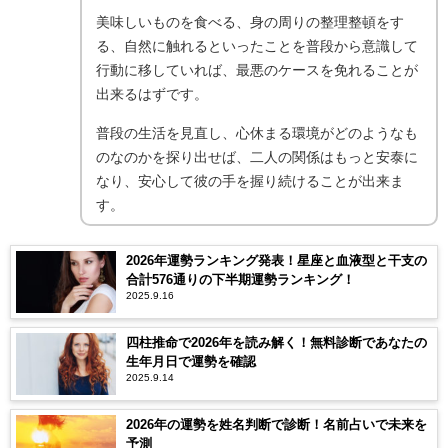
美味しいものを食べる、身の周りの整理整頓をす
る、自然に触れるといったことを普段から意識して
行動に移していれば、最悪のケースを免れることが
出来るはずです。
普段の生活を見直し、心休まる環境がどのようなも
のなのかを探り出せば、二人の関係はもっと安泰に
なり、安心して彼の手を握り続けることが出来ま
す。
2026年運勢ランキング発表！星座と血液型と干支の
合計576通りの下半期運勢ランキング！
2025.9.16
四柱推命で2026年を読み解く！無料診断であなたの
生年月日で運勢を確認
2025.9.14
2026年の運勢を姓名判断で診断！名前占いで未来を
予測