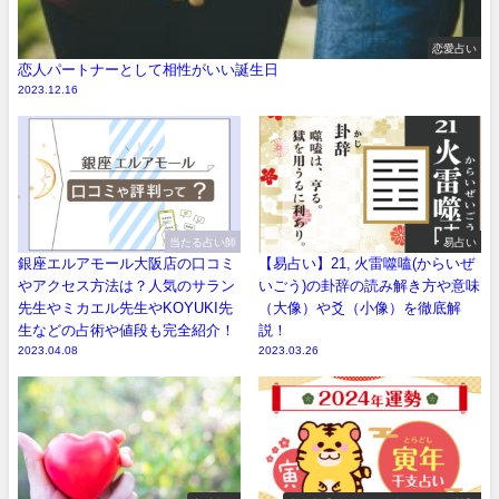
恋愛占い
恋人パートナーとして相性がいい誕生日
2023.12.16
当たる占い師
易占い
銀座エルアモール大阪店の口コミ
【易占い】21, 火雷噬嗑(からいぜ
やアクセス方法は？人気のサラン
いごう)の卦辞の読み解き方や意味
先生やミカエル先生やKOYUKI先
（大像）や爻（小像）を徹底解
生などの占術や値段も完全紹介！
説！
2023.04.08
2023.03.26