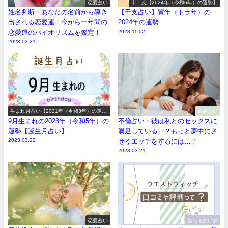
恋愛占い
十二支【2024年（令和6年）の運勢】
姓名判断・あなたの名前から導き
【干支占い】寅年（トラ年）の
出される恋愛運！今から一年間の
2024年の運勢
恋愛運のバイオリズムを鑑定！
2023.11.02
2023.03.21
生まれ月占い【2021年（令和3年）の運
不倫占い
勢】
9月生まれの2023年（令和5年）の
不倫占い・彼は私とのセックスに
運勢【誕生月占い】
満足している…？もっと夢中にさ
2023.03.22
せるエッチをするには…？
2023.03.21
恋愛占い
当たる占い師