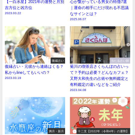
【一白水星】2021年の運勢と月別
心が繋がっている男女の特徴7選
吉方位と凶方位
｜運命の相手にだけ現れる不思議
2023.03.22
なサインとは？
2025.06.07
復縁占い
当たる占い師
復縁占い・元彼から連絡はくる？
菊川の喫茶店さくらんぼの占いっ
私からlineしてもいいの？
て？予約は必要？どんなカフェ？
2023.03.19
又野大和先生の占術や無料鑑定と
有料鑑定の違いなどをご紹介
2023.04.08
満月・新月
十二支【2022年（令和4年）の運勢】