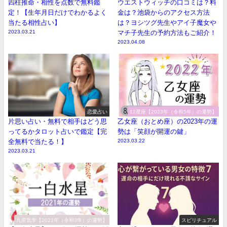
四柱推命・相性を点数で無料鑑
ウエストウィッチの口コミは？料
定！【生年月日だけでわかるよく
金は？池袋からのアクセス方法
当たる相性占い】
は？ヨシツグ先生やアイ子魔女や
2023.03.21
マチ子先生の予約方法もご紹介！
2023.04.08
恋愛占い
12星座【2023年（令和5年）の運勢】
片思い占い・無料で相手はどう思
乙女座（おとめ座）の2023年の運
ってるかタロット占いで鑑定【完
勢は「笑顔が開運の鍵」
全無料で当たる！】
2023.03.22
2023.03.21
九星気学【2021年（令和3年）の運勢】
スピリチュアル