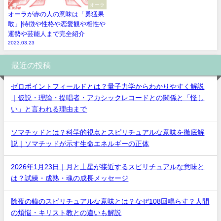
オーラ
オーラが赤の人の意味は「勇猛果
敢」|特徴や性格や恋愛観や相性や
運勢や芸能人まで完全紹介
2023.03.23
最近の投稿
ゼロポイントフィールドとは？量子力学からわかりやすく解説
｜仮説・理論・提唱者・アカシックレコードとの関係と「怪し
い」と言われる理由まで
ソマチッドとは？科学的視点とスピリチュアルな意味を徹底解
説｜ソマチッドが示す生命エネルギーの正体
2026年1月23日｜月と土星が接近するスピリチュアルな意味と
は？試練・成熟・魂の成長メッセージ
除夜の鐘のスピリチュアルな意味とは？なぜ108回鳴らす？人間
の煩悩・キリスト教との違いも解説