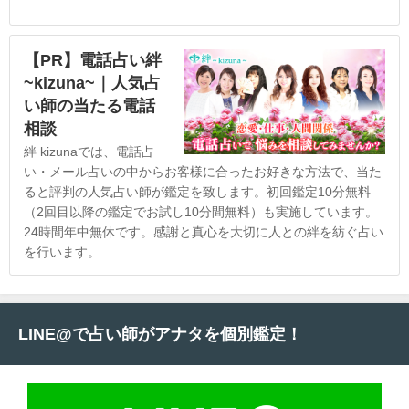
【PR】電話占い絆
~kizuna~｜人気占
い師の当たる電話
相談
絆 kizunaでは、電話占
い・メール占いの中からお客様に合ったお好きな方法で、当た
ると評判の人気占い師が鑑定を致します。初回鑑定10分無料
（2回目以降の鑑定でお試し10分間無料）も実施しています。
24時間年中無休です。感謝と真心を大切に人との絆を紡ぐ占い
を行います。
LINE@で占い師がアナタを個別鑑定！