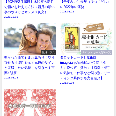
【2024年2月10日】水瓶座の新月
【干支占い】未年（ひつじどし）
で願いを叶える方法（新月の願い
の2022年の運勢
事のやり方とオススメ例文）
2023.03.22
2023.12.02
復縁コラム
タロットカード意味一覧
振られた後でもまだ脈あり！やり
タロットカード1.魔術師
直せる可能性を示す元彼のサイン
(magician)の意味は正位置「権
と復縁したい気持ちを引き出す言
力」逆位置「貧欲」【恋愛・相手
葉&態度
の気持ち・仕事など悩み別にリー
2023.03.23
ディング具体例も完全紹介】
2021.09.05