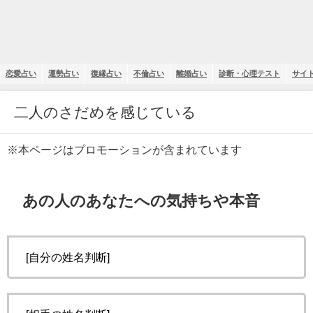
恋愛占い
運勢占い
復縁占い
不倫占い
離婚占い
診断・心理テスト
サイ
二人のさだめを感じている
※本ページはプロモーションが含まれています
あの人のあなたへの気持ちや本音
[自分の姓名判断]