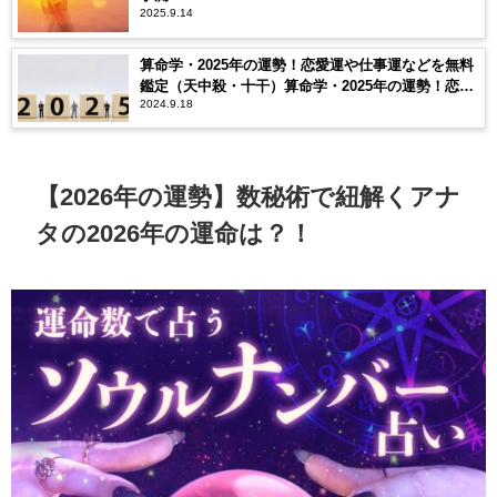
2025.9.14
算命学・2025年の運勢！恋愛運や仕事運などを無料
鑑定（天中殺・十干）算命学・2025年の運勢！恋愛
2024.9.18
運や仕事運などを無料鑑定（天中殺・十干）
【2026年の運勢】数秘術で紐解くアナ
タの2026年の運命は？！