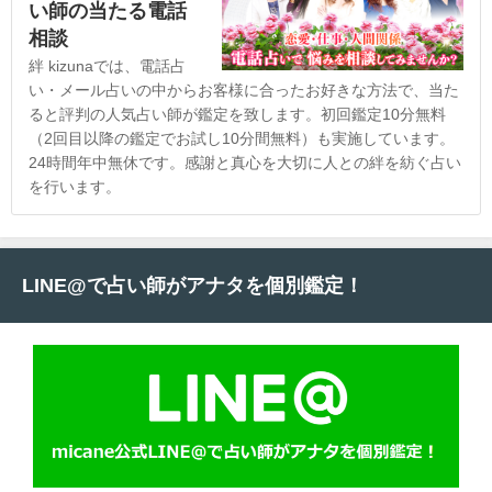
い師の当たる電話
相談
絆 kizunaでは、電話占
い・メール占いの中からお客様に合ったお好きな方法で、当た
ると評判の人気占い師が鑑定を致します。初回鑑定10分無料
（2回目以降の鑑定でお試し10分間無料）も実施しています。
24時間年中無休です。感謝と真心を大切に人との絆を紡ぐ占い
を行います。
LINE@で占い師がアナタを個別鑑定！