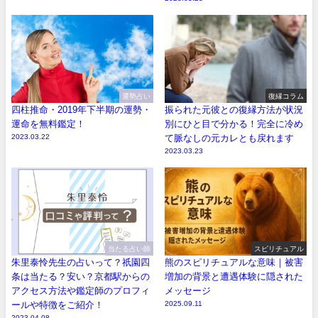
運勢占い
復縁コラム
四柱推命・2019年下半期の運勢・
振られた元彼との復縁方法が状況
運命を無料鑑定！
別にひと目で分かる！完全に冷め
2023.03.22
て脈なしの元カレとも戻れます
2023.03.23
当たる占い師
スピリチュアル
朱里泰怜先生の占いって？祇園四
熊のスピリチュアルな意味｜被害
条は当たる？安い？京都駅からの
増加の背景と遭遇体験に隠された
アクセス方法や鑑定師のプロフィ
メッセージ
ールや特徴をご紹介！
2025.09.11
2023.04.08