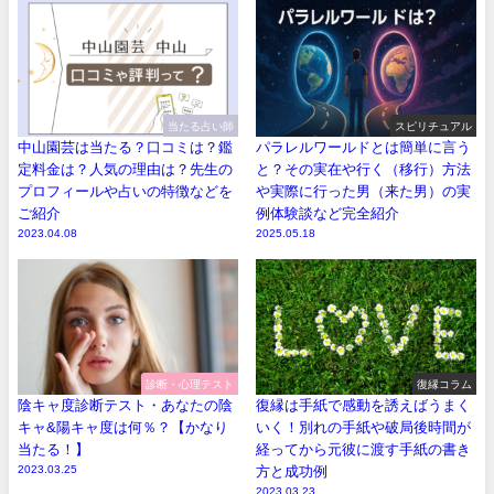
当たる占い師
スピリチュアル
中山園芸は当たる？口コミは？鑑
パラレルワールドとは簡単に言う
定料金は？人気の理由は？先生の
と？その実在や行く（移行）方法
プロフィールや占いの特徴などを
や実際に行った男（来た男）の実
ご紹介
例体験談など完全紹介
2023.04.08
2025.05.18
診断・心理テスト
復縁コラム
陰キャ度診断テスト・あなたの陰
復縁は手紙で感動を誘えばうまく
キャ&陽キャ度は何％？【かなり
いく！別れの手紙や破局後時間が
当たる！】
経ってから元彼に渡す手紙の書き
2023.03.25
方と成功例
2023.03.23