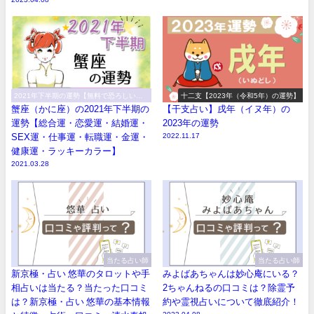
2021年下半期の運勢【無料で恐ろしい程
十二支【2023年（令和5年）の運勢】
当たる！】
蟹座（かに座）の2021年下半期の
【干支占い】戌年（イヌ年）の
運勢【総合運・恋愛運・結婚運・
2023年の運勢
SEX運・仕事運・転職運・金運・
2022.11.17
健康運・ラッキーカラー】
2021.03.28
当たる占い師
当たる占い師
新京極・占い 悠華のタロットや手
みよばあちゃんは妙心庵にいる？
相占いは当たる？当たった口コミ
2ちゃんねるの口コミは？除霊予
は？新京極・占い 悠華の基本情報
約や霊視占いについて徹底紹介！