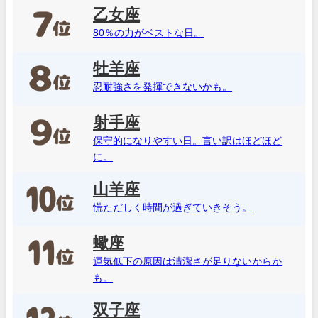
乙女座
80％の力がベストな日。
牡羊座
忍耐強さを発揮できないかも。
射手座
保守的になりやすい日。言い訳はほどほど
に。
山羊座
慌ただしく時間が過ぎていきそう。
蠍座
運気低下の原因は清潔さが足りないからか
も。
双子座