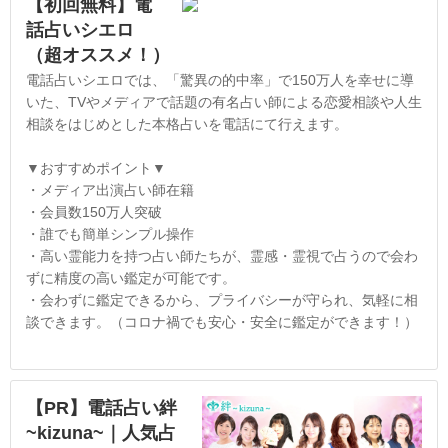
【初回無料】電
話占いシエロ
（超オススメ！）
電話占いシエロでは、「驚異の的中率」で150万人を幸せに導
いた、TVやメディアで話題の有名占い師による恋愛相談や人生
相談をはじめとした本格占いを電話にて行えます。
▼おすすめポイント▼
・メディア出演占い師在籍
・会員数150万人突破
・誰でも簡単シンプル操作
・高い霊能力を持つ占い師たちが、霊感・霊視で占うので会わ
ずに精度の高い鑑定が可能です。
・会わずに鑑定できるから、プライバシーが守られ、気軽に相
談できます。（コロナ禍でも安心・安全に鑑定ができます！）
【PR】電話占い絆
~kizuna~｜人気占