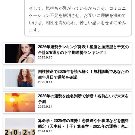
そして、気持ちが繋がっているからこそ、コミュニ
ケーション不足を解消させ、お互いに理解を深めて
いけば、相性を高められ、苦しい思いをせずに済み
ます。
2026年運勢ランキング発表！星座と血液型と干支の
合計576通りの下半期運勢ランキング！
2025.9.16
四柱推命で2026年を読み解く！無料診断であなたの
生年月日で運勢を確認
2025.9.14
2026年の運勢を姓名判断で診断！名前占いで未来を
予測
2025.9.14
算命学・2025年の運勢！恋愛運や仕事運などを無料
鑑定（天中殺・十干）算命学・2025年の運勢！恋愛
2024.9.18
運や仕事運などを無料鑑定（天中殺・十干）