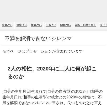
恋愛占い
運勢占い
復縁占い
不倫占い
離婚占い
診断・心理テスト
サイ
不満を解消できないジレンマ
※本ページはプロモーションが含まれています
2人の相性、2020年に二人に何が起こ
るのか
[自分の生年月日]生まれで[自分の血液型]のあなたと[相手の
生年月日]で[相手の血液型]の彼女との2020年の相性は、不
満を解消できないジレンマに冒され、良いものだとは言え