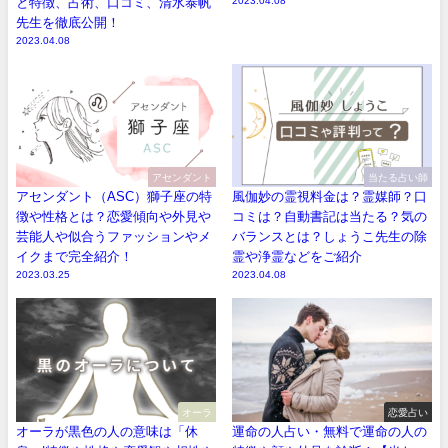
と特徴、占術、口コミ、清水泰帆
2023.04.08
先生を徹底公開！
2023.04.08
アセンダント
当たる占い師
アセンダント（ASC）獅子座の特
風伽妙の霊視料金は？霊媒師？口
徴や性格とは？恋愛傾向や外見や
コミは？自動書記は当たる？気の
芸能人や似合うファッションやメ
バランスとは？しょうこ先生の除
イクまで完全紹介！
霊や浄霊などをご紹介
2023.03.25
2023.04.08
オーラ
恋愛占い
オーラが黒色の人の意味は「休
運命の人占い・無料で運命の人の