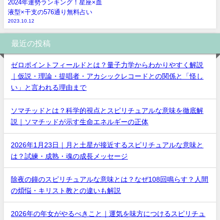
2024年運勢ランキング！星座×血
液型×干支の576通り無料占い
2023.10.12
最近の投稿
ゼロポイントフィールドとは？量子力学からわかりやすく解説
｜仮説・理論・提唱者・アカシックレコードとの関係と「怪し
い」と言われる理由まで
ソマチッドとは？科学的視点とスピリチュアルな意味を徹底解
説｜ソマチッドが示す生命エネルギーの正体
2026年1月23日｜月と土星が接近するスピリチュアルな意味と
は？試練・成熟・魂の成長メッセージ
除夜の鐘のスピリチュアルな意味とは？なぜ108回鳴らす？人間
の煩悩・キリスト教との違いも解説
2026年の年女がやるべきこと｜運気を味方につけるスピリチュ