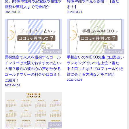
息」|特徴や性格や恋愛観や相性や
特徴や顔や外見を診断！【当た
運勢や芸能人まで完全紹介
る！】
2023.03.23
2023.03.21
当たる占い師
当たる占い師
霊視鑑定で未来を透視するゴール
手相占いのMIEKO先生は山梨占い
ドマリーは大阪でおすすめの占い
ランキングでいつも上位？当た
の館？最近の彼の心の声が分かる
る？口コミは？プロフィールや絶
ゴールドマリーの料金や口コミも
対に会える方法などをご紹介
ご紹介！
2023.04.08
2023.04.08
運勢占い