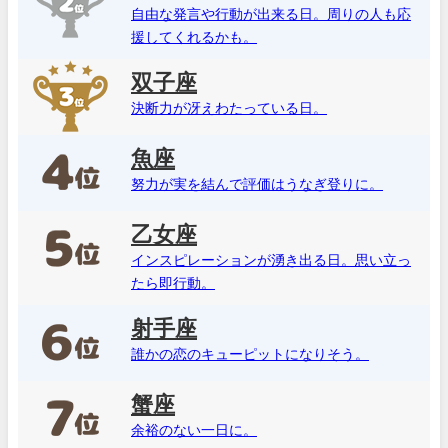
自由な発言や行動が出来る日。周りの人も応
援してくれるかも。
双子座
決断力が冴えわたっている日。
魚座
努力が実を結んで評価はうなぎ登りに。
乙女座
インスピレーションが湧き出る日。思い立っ
たら即行動。
射手座
誰かの恋のキューピットになりそう。
蟹座
余裕のない一日に。