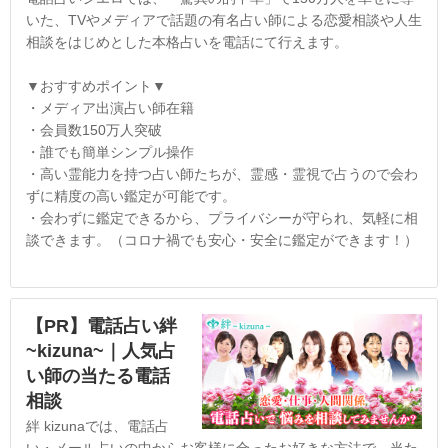
いた、TVやメディアで話題の有名占い師による恋愛相談や人生
相談をはじめとした本格占いを電話にて行えます。
▼おすすめポイント▼
・メディア出演占い師在籍
・会員数150万人突破
・誰でも簡単シンプル操作
・高い霊能力を持つ占い師たちが、霊感・霊視で占うので会わ
ずに精度の高い鑑定が可能です。
・会わずに鑑定できるから、プライバシーが守られ、気軽に相
談できます。（コロナ禍でも安心・安全に鑑定ができます！）
【PR】電話占い絆
~kizuna~｜人気占
い師の当たる電話
相談
絆 kizunaでは、電話占
い・メール占いの中からお客様に合ったお好きな方法で、当た