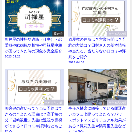
算命学
当たる占い師
司禄星の性格や適職（仕事）・恋
猫屋敷の住所は？営業時間は？予
愛観や結婚観や相性や司禄星中殺
約の方法は？田村さんの基本情報
が回ってきた時の現象を完全紹介
や当たる、当たらない口コミや評
2023.03.22
判をご紹介
2023.04.08
当たる占い師
当たる占い師
美癒健の占いって？当日予約はで
事任八幡宮に隣接している開運占
きるの？当たる理由は？高千穂の
いカフェ七夢って当たる？パワー
父「岩崎観世」先生は透視や霊視
スポット？スピリチュアル効果が
ができる？口コミや評判などもご
ある？鳳花先生や陽寄里先生など
紹介
をご紹介