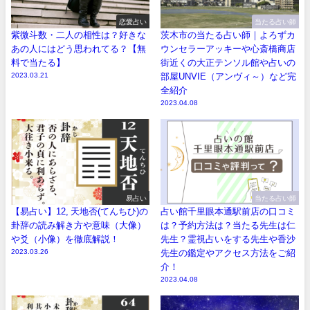
恋愛占い
当たる占い師
紫微斗数・二人の相性は？好きな
茨木市の当たる占い師｜よろずカ
あの人にはどう思われてる？【無
ウンセラーアッキーや心斎橋商店
料で当たる】
街近くの大正テンソル館や占いの
2023.03.21
部屋UNVIE（アンヴィ～）など完
全紹介
2023.04.08
易占い
当たる占い師
【易占い】12, 天地否(てんちひ)の
占い館千里眼本通駅前店の口コミ
卦辞の読み解き方や意味（大像）
は？予約方法は？当たる先生は仁
や爻（小像）を徹底解説！
先生？霊視占いをする先生や香沙
2023.03.26
先生の鑑定やアクセス方法をご紹
介！
2023.04.08