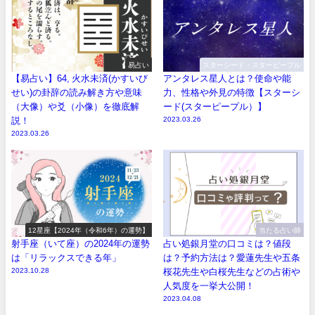
易占い
スターシード・スターピープル
【易占い】64, 火水未済(かすいび
アンタレス星人とは？使命や能
せい)の卦辞の読み解き方や意味
力、性格や外見の特徴【スターシ
（大像）や爻（小像）を徹底解
ード(スターピープル）】
説！
2023.03.26
2023.03.26
12星座【2024年（令和6年）の運勢】
当たる占い師
射手座（いて座）の2024年の運勢
占い処銀月堂の口コミは？値段
は「リラックスできる年」
は？予約方法は？愛蓮先生や五条
2023.10.28
桜花先生や白桜先生などの占術や
人気度を一挙大公開！
2023.04.08