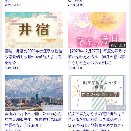
2023.04.08
2023.04.08
宿曜占星術【2026年（令和8年）】
満月・新月
宿曜・井宿の2026年の運勢や性格
【2023年12月27日】蟹座の満月で
や恋愛傾向や相性や芸能人まで完
願いを叶える方法（満月の願い事
全紹介
のやり方とオススメ例文）
2025.10.08
2023.01.08
当たる占い師
当たる占い師
富山の当たる占い師｜Ohanaさん
絵文字屋たかやすの電話番号は？
や内田湖亥先生、杉原神社の除霊
当たる？鑑定料金は？電話占い
や霊視など完全紹介！
は？占術は？登善先生のプロフィ
2023.04.08