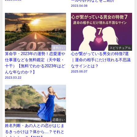
ールや評判などをご紹介
2023.04.08
運勢占い
スピリチュアル
算命学・2023年の運勢！恋愛運や
心が繋がっている男女の特徴7選
仕事運などを無料鑑定（天中殺・
｜運命の相手にだけ現れる不思議
十干）【無料でわかる2023年はど
なサインとは？
んな年なのか？】
2025.06.07
2023.03.22
恋愛占い
姓名判断・あの人との恋がはじま
るきっかけは？体から…？それと