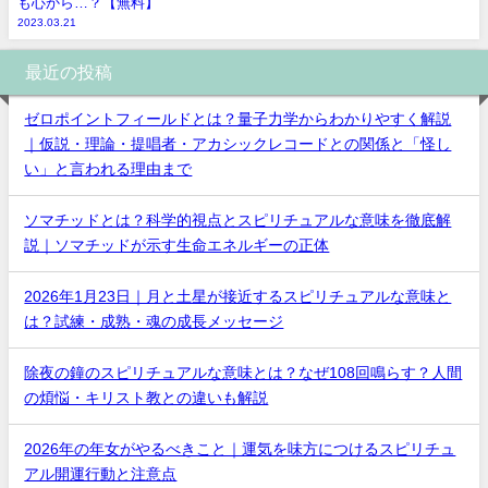
も心から…？【無料】
2023.03.21
最近の投稿
ゼロポイントフィールドとは？量子力学からわかりやすく解説
｜仮説・理論・提唱者・アカシックレコードとの関係と「怪し
い」と言われる理由まで
ソマチッドとは？科学的視点とスピリチュアルな意味を徹底解
説｜ソマチッドが示す生命エネルギーの正体
2026年1月23日｜月と土星が接近するスピリチュアルな意味と
は？試練・成熟・魂の成長メッセージ
除夜の鐘のスピリチュアルな意味とは？なぜ108回鳴らす？人間
の煩悩・キリスト教との違いも解説
2026年の年女がやるべきこと｜運気を味方につけるスピリチュ
アル開運行動と注意点