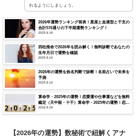
れるようにしましょう。
2026年運勢ランキング発表！星座と血液型と干支の
合計576通りの下半期運勢ランキング！
2025.9.16
四柱推命で2026年を読み解く！無料診断であなたの
生年月日で運勢を確認
2025.9.14
2026年の運勢を姓名判断で診断！名前占いで未来を
予測
2025.9.14
算命学・2025年の運勢！恋愛運や仕事運などを無料
鑑定（天中殺・十干）算命学・2025年の運勢！恋愛
2024.9.18
運や仕事運などを無料鑑定（天中殺・十干）
【2026年の運勢】数秘術で紐解くアナ