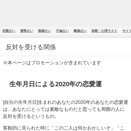
恋愛占い
運勢占い
復縁占い
不倫占い
離婚占い
診断・心理テスト
サイ
反対を受ける関係
※本ページはプロモーションが含まれています
生年月日による2020年の恋愛運
[自分の生年月日]生まれのあなたの2020年のあなたの恋愛運
は、あなたにとっては素敵なものだと思っても周囲の人に
反対を受けるというもの。
客観的に見られた時に「この二人は何かおかしいぞ」「こ