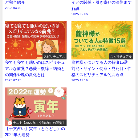
ど完全紹介
イとの関係・引き寄せの法則まで
2023.04.08
解説
2025.09.05
スピリチュアル
スピリチュアル
寝ても寝ても眠いのはスピリチュ
龍神様がついてる人の特徴15選｜
アルな前兆？恋愛・復縁・結婚と
前兆・サイン・使命・見た目・性
の関係や魂の変化とは
格のスピリチュアル的共通点
2025.07.26
2025.11.16
十二支【2022年（令和4年）の運勢】
【干支占い】寅年（とらどし）の
2022年の運勢