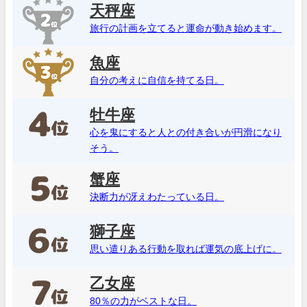
天秤座
旅行の計画を立てると運命が動き始めます。
魚座
自分の考えに自信を持てる日。
牡牛座
心を鬼にすると人との付き合いが円滑になり
そう。
蟹座
決断力が冴えわたっている日。
獅子座
思い遣りある行動を取れば運気の底上げに。
乙女座
80％の力がベストな日。