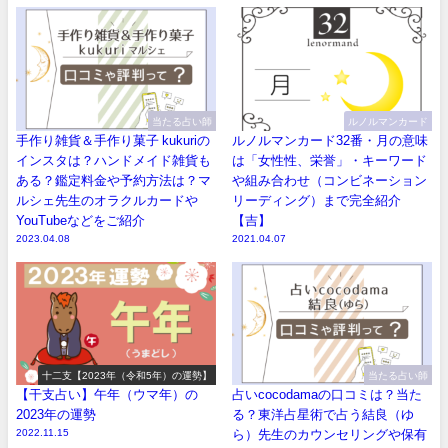
当たる占い師
ルノルマンカード
手作り雑貨＆手作り菓子 kukuriの
ルノルマンカード32番・月の意味
インスタは？ハンドメイド雑貨も
は「女性性、栄誉」・キーワード
ある？鑑定料金や予約方法は？マ
や組み合わせ（コンビネーション
ルシェ先生のオラクルカードや
リーディング）まで完全紹介
YouTubeなどをご紹介
【吉】
2023.04.08
2021.04.07
十二支【2023年（令和5年）の運勢】
当たる占い師
【干支占い】午年（ウマ年）の
占いcocodamaの口コミは？当た
2023年の運勢
る？東洋占星術で占う結良（ゆ
2022.11.15
ら）先生のカウンセリングや保有