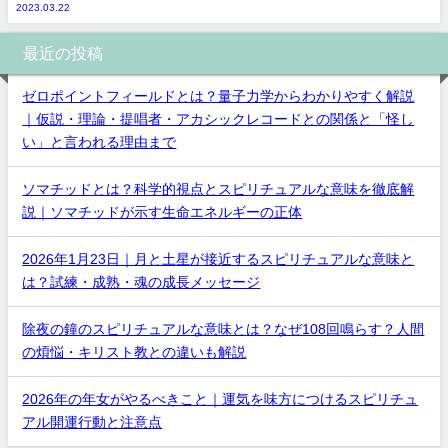
2023.03.22
最近の投稿
ゼロポイントフィールドとは？量子力学からわかりやすく解説
｜仮説・理論・提唱者・アカシックレコードとの関係と「怪し
い」と言われる理由まで
ソマチッドとは？科学的視点とスピリチュアルな意味を徹底解
説｜ソマチッドが示す生命エネルギーの正体
2026年1月23日｜月と土星が接近するスピリチュアルな意味と
は？試練・成熟・魂の成長メッセージ
除夜の鐘のスピリチュアルな意味とは？なぜ108回鳴らす？人間
の煩悩・キリスト教との違いも解説
2026年の年女がやるべきこと｜運気を味方につけるスピリチュ
アル開運行動と注意点