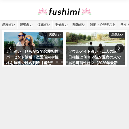
恋愛占い
運勢占い
復縁占い
不倫占い
離婚占い
診断・心理テスト
サイ
恋愛占い
恋愛占い
名前占い・ひらがなで恋愛相性
ソウルメイト占い・二人の誕生
パーセント診断！恋愛傾向や性
日相性は何％？彼が運命の人で
格を無料で姓名判断【当た
ある可能性は？【2026年最新
る！】
版】