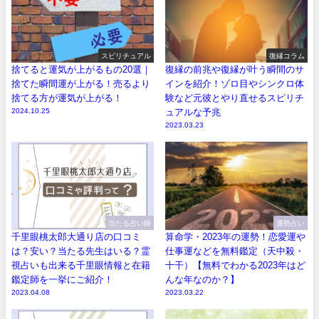
スピリチュアル
復縁コラム
捨てると運気が上がるもの20選｜
復縁の前兆や復縁が叶う瞬間のサ
捨てた瞬間運が上がる！売るより
インを紹介！ゾロ目やシンクロ体
捨てる方が運気が上がる！
験など元彼とやり直せるスピリチ
2024.10.25
ュアルな予兆
2023.03.23
当たる占い師
運勢占い
千里眼桃太郎大通り店の口コミ
算命学・2023年の運勢！恋愛運や
は？安い？当たる先生はいる？霊
仕事運などを無料鑑定（天中殺・
視占いも出来る千里眼情報と在籍
十干）【無料でわかる2023年はど
鑑定師を一挙にご紹介！
んな年なのか？】
2023.04.08
2023.03.22