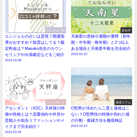
当たる占い師
算命学
エンジェルの占いは霊視？開運指
天南星の意味や適職や運勢（初年
導がおすすめ？除霊はしてる？鑑
期・中年期・晩年期）と2つ以上
定料金は？Masako先生のカウン
ある場合と天南星中殺を完全紹介
セリングや出張鑑定などをご紹介
2023.03.22
2023.04.08
アセンダント
復縁コラム
アセンダント（ASC）天秤座の特
O型男が冷めたら二度と連絡はこ
徴や性格とは？恋愛傾向や外見や
ない？O型男性の特徴や別れた後
芸能人や似合うファッションやメ
の行動・復縁方法を徹底検証
イクまで完全紹介！
2023.03.23
2023.03.25