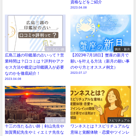
資格などをご紹介
2023.04.08
当たる占い師
満月・新月
広島三越の印鑑屋の占いって？営
【2023年7月18日】蟹座の新月で
業時間は？口コミは？評判やアク
願いを叶える方法（新月の願い事
セス方法や鑑定は印鑑購入が必要
のやり方とオススメ例文）
なのかを徹底紹介！
2023.07.17
2023.04.08
当たる占い師
スピリチュアル
十三の当たる占い師｜剣山先生や
ワンネスとは？スピリチュアルな
加賀喬妃先生やミィエミナ先生な
意味と覚醒体験・恋愛やツインレ