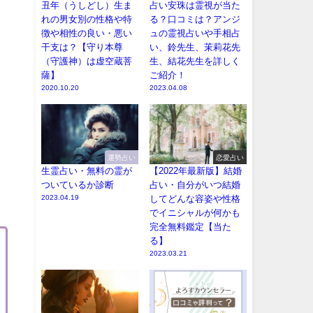
丑年（うしどし）生ま
占い安珠は霊視が当た
れの男女別の性格や特
る？口コミは？アンジ
徴や相性の良い・悪い
ュの霊視占いや手相占
干支は？【守り本尊
い、鈴先生、茉莉花先
（守護神）は虚空蔵菩
生、結花先生を詳しく
薩】
ご紹介！
2020.10.20
2023.04.08
運勢占い
恋愛占い
生霊占い・無料の霊が
【2022年最新版】結婚
ついているか診断
占い・自分がいつ結婚
2023.04.19
してどんな容姿や性格
でイニシャルが何かも
完全無料鑑定【当た
る】
2023.03.21