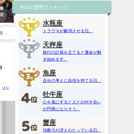
今日の運勢ランキング
診断で
算命学・2025年の運勢！恋愛運
ソウルメイト占い・二人の
鑑定
や仕事運などを無料鑑定（天中
日相性は何％？彼が運命の
殺・十干）算命学・2025年の運
ある可能性は？【2026年最
水瓶座
勢！恋愛運や仕事運などを無料
版】
トラウマが解消させる日。
鑑定（天中殺・十干）
理由
天秤座
旅行の計画を立てると運命が動
き始めます。
ち
魚座
自分の考えに自信を持てる日。
はな
牡牛座
心を鬼にすると人との付き合い
が円滑になりそう。
蟹座
決断力が冴えわたっている日。