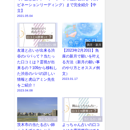
ビネーションリーディング）まで完全紹介【中
立】
2021.05.04
当たる占い師
満月・新月
友達と占いが出来る渋
【2023年2月20日】魚
谷のパパって？当たっ
座の新月で願いを叶え
た口コミは？霊視が出
る方法（新月の願い事
来るの？109から移転し
のやり方とオススメ例
た渋谷のパパの詳しい
文）
情報と虎山アミン先生
2023.01.17
をご紹介！
2023.04.08
当たる占い師
当たる占い師
茨木市の当たる占い師
よっちゃん占いの口コ