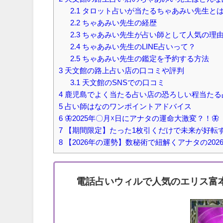
2.1
タロット占いが当たるちゃあみい先生と
2.2
ちゃあみい先生の経歴
2.3
ちゃあみい先生が占い師として人気の理
2.4
ちゃあみい先生のLINE占いって？
2.5
ちゃあみい先生の鑑定を予約する方法
3
天文館の路上占い店の口コミや評判
3.1
天文館のSNSでの口コミ
4
鹿児島でよく当たる占い店の恐ろしい程当たる
5
占い師はなのワンポイントアドバイス
6
🦋2025年〇月☓日にアナタの運命大激変？！🦋
7
【期間限定】たった1枚引くだけで未来が好転
8
【2026年の運勢】数秘術で紐解くアナタの202
電話占いウィルで人気のエリス富