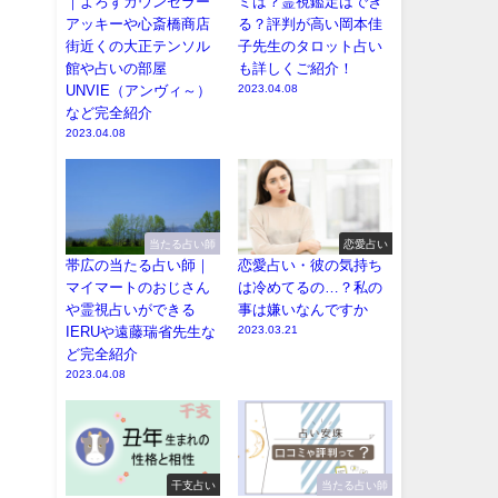
｜よろずカウンセラー
ミは？霊視鑑定はでき
アッキーや心斎橋商店
る？評判が高い岡本佳
街近くの大正テンソル
子先生のタロット占い
館や占いの部屋
も詳しくご紹介！
UNVIE（アンヴィ～）
2023.04.08
など完全紹介
2023.04.08
当たる占い師
恋愛占い
帯広の当たる占い師｜
恋愛占い・彼の気持ち
マイマートのおじさん
は冷めてるの…？私の
や霊視占いができる
事は嫌いなんですか
IERUや遠藤瑞省先生な
2023.03.21
ど完全紹介
2023.04.08
干支占い
当たる占い師