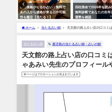
断で診
いつ連絡がくるか占い・無料で
四柱推命で2026年を読
予測
あの人から連絡が来る日や可能
無料診断であなたの生年
性を鑑定【当たる！】
運勢を確認
ホーム
当たる占い師
天文館の路上占い店の口コミ
などをご紹介
当たる占い師
鹿児島の当たる占い師・占いの館
天文館の路上占い店の口コミ
ゃあみい先生のプロフィール
本ページはプロモーションが含まれています