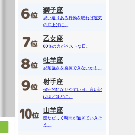
獅子座
思い遣りある行動を取れば運気
の底上げに。
乙女座
80％の力がベストな日。
牡羊座
忍耐強さを発揮できないかも。
射手座
保守的になりやすい日。言い訳
はほどほどに。
山羊座
慌ただしく時間が過ぎていきそ
う。