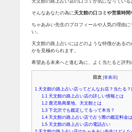
天文館の路上占い店の口コミが気になっている
そんなあなたの為に
天文館の口コミや営業時間
ちゃあみい先生のプロフィールや人気の理由に
い。
天文館の路上占いにはどのような特徴があるの
かを見極められます。
希望ある未来へと進む為に、よく当たると評判
目次
[
非表示
]
1
天文館の路上占い店ってどんなお店？当たる？
1.1
天文館の路上占い店の詳しい情報とは
1.2
鹿児島商業地、天文館とは
1.3
下北沢でも鑑定してるって本当？
1.4
天文館の路上占い店で占う際の鑑定料金
1.5
天文館の路上占い店の電話占い
2
天文館の路上占い店のちゃあみい先生はどんな