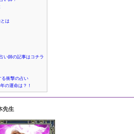
は
由とは
占い師の記事はコチラ
する衝撃の占い
6年の運命は？！
本先生