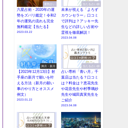
運勢占い
当たる占い師
六星占術・2020年の運
未来が視える「よろず
勢をズバリ鑑定！令和2
カウンセラー」口コミ
年の運気の流れも完全
で評判は？アッキー先
無料鑑定【当たる】
生などの詳しい占術や
2023.03.22
霊視を徹底解説！
2023.04.08
満月・新月
当たる占い師
【2023年12月13日】射
占い専科「青い月」千
手座の新月で願いを叶
葉店は当たる？口コミ
える方法（新月の願い
は？料金は？恵花先生
事のやり方とオススメ
や花音先生や村季璃紗
例文）
先生や城田真実先生を
2023.01.22
ご紹介
2023.04.08