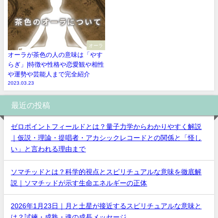
オーラ
オーラが茶色の人の意味は「やす
らぎ」|特徴や性格や恋愛観や相性
や運勢や芸能人まで完全紹介
2023.03.23
最近の投稿
ゼロポイントフィールドとは？量子力学からわかりやすく解説
｜仮説・理論・提唱者・アカシックレコードとの関係と「怪し
い」と言われる理由まで
ソマチッドとは？科学的視点とスピリチュアルな意味を徹底解
説｜ソマチッドが示す生命エネルギーの正体
2026年1月23日｜月と土星が接近するスピリチュアルな意味と
は？試練・成熟・魂の成長メッセージ