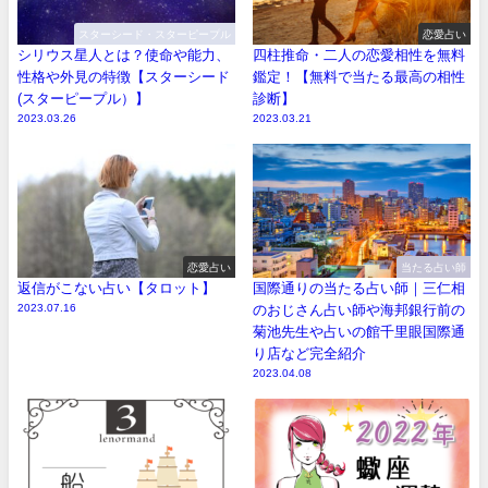
スターシード・スターピープル
恋愛占い
シリウス星人とは？使命や能力、
四柱推命・二人の恋愛相性を無料
性格や外見の特徴【スターシード
鑑定！【無料で当たる最高の相性
(スターピープル）】
診断】
2023.03.26
2023.03.21
恋愛占い
当たる占い師
返信がこない占い【タロット】
国際通りの当たる占い師｜三仁相
2023.07.16
のおじさん占い師や海邦銀行前の
菊池先生や占いの館千里眼国際通
り店など完全紹介
2023.04.08