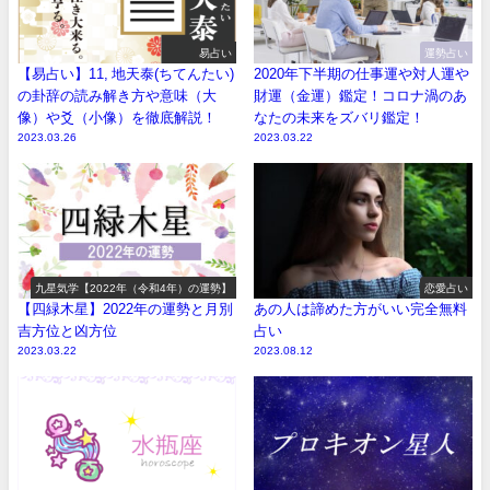
易占い
運勢占い
【易占い】11, 地天泰(ちてんたい)
2020年下半期の仕事運や対人運や
の卦辞の読み解き方や意味（大
財運（金運）鑑定！コロナ渦のあ
像）や爻（小像）を徹底解説！
なたの未来をズバリ鑑定！
2023.03.26
2023.03.22
九星気学【2022年（令和4年）の運勢】
恋愛占い
【四緑木星】2022年の運勢と月別
あの人は諦めた方がいい完全無料
吉方位と凶方位
占い
2023.03.22
2023.08.12