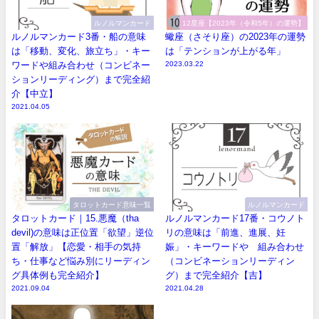
ルノルマンカード
12星座【2023年（令和5年）の運勢】
ルノルマンカード3番・船の意味
蠍座（さそり座）の2023年の運勢
は「移動、変化、旅立ち」・キー
は「テンションが上がる年」
ワードや組み合わせ（コンビネー
2023.03.22
ションリーディング）まで完全紹
介【中立】
2021.04.05
タロットカード意味一覧
ルノルマンカード
タロットカード｜15.悪魔（tha
ルノルマンカード17番・コウノト
devil)の意味は正位置「欲望」逆位
リの意味は「前進、進展、妊
置「解放」【恋愛・相手の気持
娠」・キーワードや 組み合わせ
ち・仕事など悩み別にリーディン
（コンビネーションリーディン
グ具体例も完全紹介】
グ）まで完全紹介【吉】
2021.09.04
2021.04.28