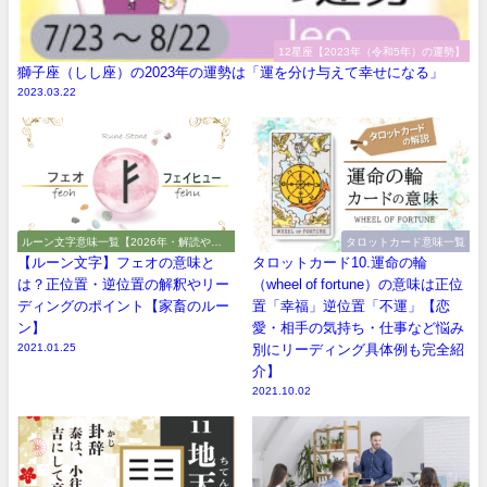
12星座【2023年（令和5年）の運勢】
獅子座（しし座）の2023年の運勢は「運を分け与えて幸せになる」
2023.03.22
ルーン文字意味一覧【2026年・解読や解
タロットカード意味一覧
釈やアルファベット】
【ルーン文字】フェオの意味と
タロットカード10.運命の輪
は？正位置・逆位置の解釈やリー
（wheel of fortune）の意味は正位
ディングのポイント【家畜のルー
置「幸福」逆位置「不運」【恋
ン】
愛・相手の気持ち・仕事など悩み
2021.01.25
別にリーディング具体例も完全紹
介】
2021.10.02