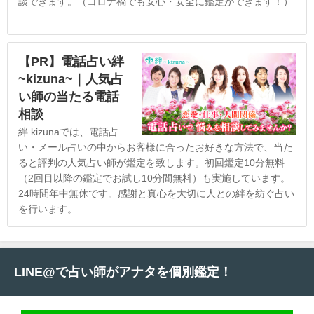
談できます。（コロナ禍でも安心・安全に鑑定ができます！）
【PR】電話占い絆
~kizuna~｜人気占
い師の当たる電話
相談
絆 kizunaでは、電話占
い・メール占いの中からお客様に合ったお好きな方法で、当た
ると評判の人気占い師が鑑定を致します。初回鑑定10分無料
（2回目以降の鑑定でお試し10分間無料）も実施しています。
24時間年中無休です。感謝と真心を大切に人との絆を紡ぐ占い
を行います。
LINE@で占い師がアナタを個別鑑定！