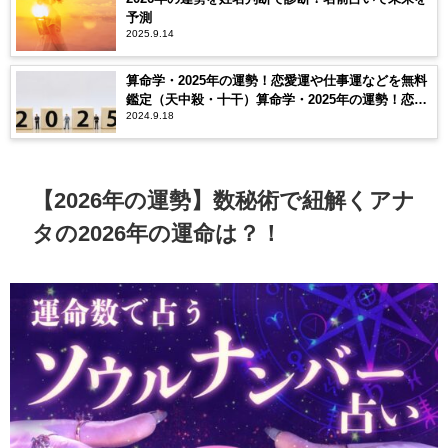
予測
2025.9.14
算命学・2025年の運勢！恋愛運や仕事運などを無料
鑑定（天中殺・十干）算命学・2025年の運勢！恋愛
2024.9.18
運や仕事運などを無料鑑定（天中殺・十干）
【2026年の運勢】数秘術で紐解くアナ
タの2026年の運命は？！