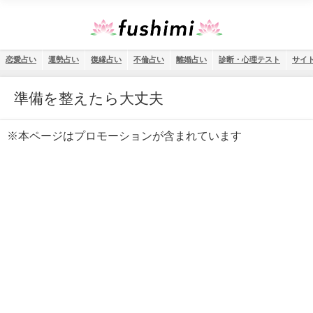
恋愛占い
運勢占い
復縁占い
不倫占い
離婚占い
診断・心理テスト
サイ
準備を整えたら大丈夫
※本ページはプロモーションが含まれています