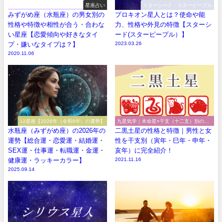
星座占い
スターシード・スターピープル
みずがめ座（水瓶座）の男女別の
プロキオン星人とは？使命や能
性格や特徴や相性が合う・合わな
力、性格や外見の特徴【スターシ
い星座【恋愛傾向や好きなタイ
ード(スターピープル）】
プ・嫌いなタイプは？】
2023.03.26
2020.11.06
12星座【2026年（令和8年）の運勢】
九星気学｜本命星×干支（十二支）別の性
格や特徴
水瓶座（みずがめ座）の2026年の
二黒土星の性格と特徴｜男性と女
運勢【総合運・恋愛運・結婚運・
性を干支別（寅年・巳年・申年・
SEX運・仕事運・転職運・金運・
亥年）に完全紹介！
健康運・ラッキーカラー】
2021.11.16
2025.09.14