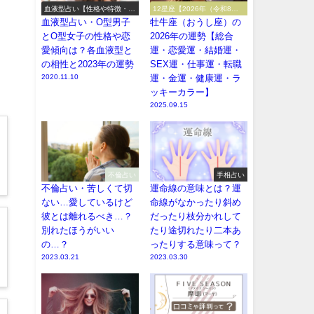
血液型占い【性格や特徴・2
12星座【2026年（令和8
021年（令和3年）の運勢】
年）の運勢】
血液型占い・O型男子
牡牛座（おうし座）の
とO型女子の性格や恋
2026年の運勢【総合
愛傾向は？各血液型と
運・恋愛運・結婚運・
の相性と2023年の運勢
SEX運・仕事運・転職
2020.11.10
運・金運・健康運・ラ
ッキーカラー】
2025.09.15
不倫占い
手相占い
不倫占い・苦しくて切
運命線の意味とは？運
ない…愛しているけど
命線がなかったり斜め
彼とは離れるべき…？
だったり枝分かれして
別れたほうがいい
たり途切れたり二本あ
の…？
ったりする意味って？
2023.03.21
2023.03.30