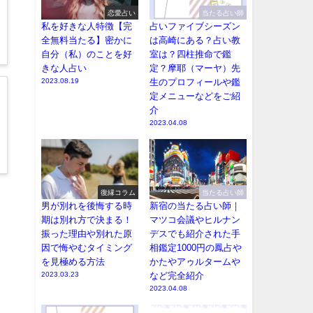
恋愛占い
当たる占い師
私を好きな人特徴【完
占いファイブシーズン
全無料当たる】密かに
は高崎にある？占い教
自分（私）のことを好
室は？四柱推命で鑑
きな人占い
定？摩耶（マーヤ）先
2023.08.19
生のプロフィールや鑑
定メニューなどをご紹
介
2023.04.08
復縁コラム
当たる占い師
男が別れを後悔する時
新宿の当たる占い師｜
期は別れ方で決まる！
マツコ会議やヒルナン
振った理由や別れた原
デスでも紹介された手
因で悔やむタイミング
相鑑定1000円の鳳占や
を見極める方法
かたやアゥルタームや
2023.03.23
など完全紹介
2023.04.08