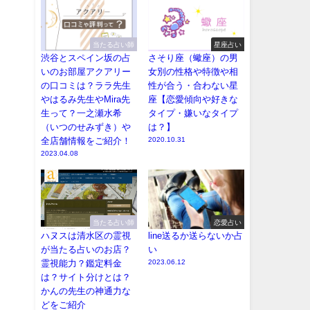
当たる占い師
星座占い
渋谷とスペイン坂の占
さそり座（蠍座）の男
いのお部屋アクアリー
女別の性格や特徴や相
の口コミは？ララ先生
性が合う・合わない星
やはるみ先生やMira先
座【恋愛傾向や好きな
生って？一之瀬水希
タイプ・嫌いなタイプ
（いつのせみずき）や
は？】
全店舗情報をご紹介！
2020.10.31
2023.04.08
当たる占い師
恋愛占い
ハヌスは清水区の霊視
line送るか送らないか占
が当たる占いのお店？
い
霊視能力？鑑定料金
2023.06.12
は？サイト分けとは？
かんの先生の神通力な
どをご紹介