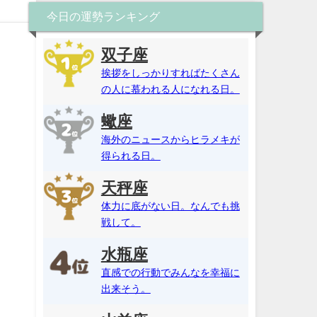
今日の運勢ランキング
双子座
挨拶をしっかりすればたくさん
の人に慕われる人になれる日。
蠍座
海外のニュースからヒラメキが
得られる日。
天秤座
体力に底がない日。なんでも挑
戦して。
水瓶座
直感での行動でみんなを幸福に
出来そう。