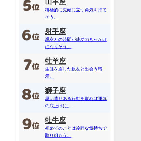
山羊座
積極的に先頭に立つ勇気を持て
そう。
射手座
親友との時間が成功のきっかけ
になりそう。
牡羊座
生涯を通した親友と出会う暗
示。
獅子座
思い遣りある行動を取れば運気
の底上げに。
牡牛座
初めてのことは冷静な気持ちで
取り組もう。