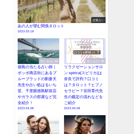
恋愛占い
あの人が望む関係タロット
2023.03.19
当たる占い師
当たる占い師
徳島の当たる占い師｜
リラクゼーションサロ
ポッポ商店街にあるブ
ン spirica(スピリカ)は
ルーブラッドの劉蒼天
奈良で評判？口コミ
先生や占い処はるいち
は？タロット？ヒプノ
堂、千里眼徳島駅前店
セラピー？笹田育代先
やガラスの部屋など完
生の鑑定の流れなどを
全紹介！
ご紹介
2023.04.08
2023.04.08