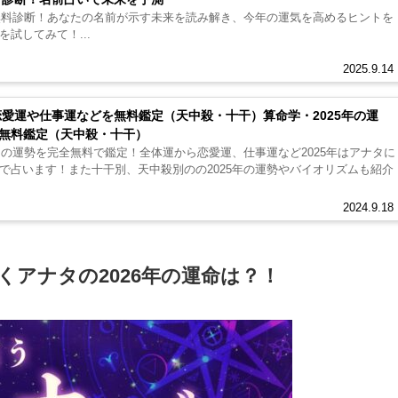
で無料診断！あなたの名前が示す未来を読み解き、今年の運気を高めるヒントを
試してみて！...
2025.9.14
恋愛運や仕事運などを無料鑑定（天中殺・十干）算命学・2025年の運
無料鑑定（天中殺・十干）
たの運勢を完全無料で鑑定！全体運から恋愛運、仕事運など2025年はアナタに
で占います！また十干別、天中殺別のの2025年の運勢やバイオリズムも紹介
2024.9.18
くアナタの2026年の運命は？！