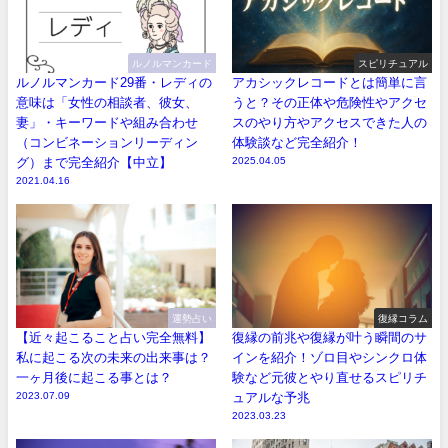
ルノルマンカード
スピリチュアル
ルノルマンカード29番・レディの
アカシックレコードとは簡単に言
意味は「女性の相談者、彼女、
うと？その正体や危険性やアクセ
妻」・キーワードや組み合わせ
スのやり方やアクセスできた人の
（コンビネーションリーディン
体験談など完全紹介！
グ）まで完全紹介【中立】
2025.04.05
2021.04.16
運勢占い
復縁コラム
【近々起こること占い完全無料】
復縁の前兆や復縁が叶う瞬間のサ
私に起こる次の未来の出来事は？
インを紹介！ゾロ目やシンクロ体
一ヶ月後に起こる事とは？
験など元彼とやり直せるスピリチ
2023.07.09
ュアルな予兆
2023.03.23