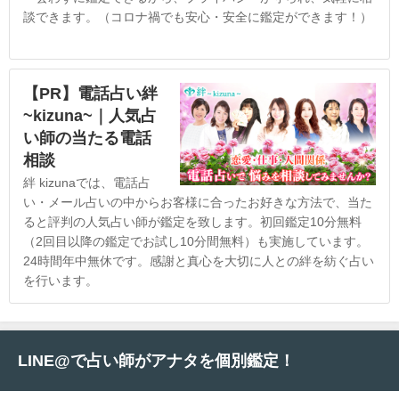
談できます。（コロナ禍でも安心・安全に鑑定ができます！）
【PR】電話占い絆
~kizuna~｜人気占
い師の当たる電話
相談
絆 kizunaでは、電話占
い・メール占いの中からお客様に合ったお好きな方法で、当た
ると評判の人気占い師が鑑定を致します。初回鑑定10分無料
（2回目以降の鑑定でお試し10分間無料）も実施しています。
24時間年中無休です。感謝と真心を大切に人との絆を紡ぐ占い
を行います。
LINE@で占い師がアナタを個別鑑定！