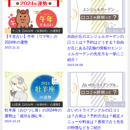
十二支【2024年（令和6年）の運勢】
当たる占い師
【干支占い】午年（ウマ年）の
自由が丘のエンジェルガーデンの
2024年の運勢
口コミは？予約はどうする？自由
2023.11.11
が丘にある2店舗の情報やエンジ
ェルガーデンの先生方を一挙にご
紹介！
2023.04.08
12星座【2024年（令和6年）の運勢】
当たる占い師
牡羊座（おひつじ座）の2024年の
占いのトライアングルの口コミ
運勢は「成功を掴む年」
は？占術は？予約方法は？鑑定メ
2023.10.23
ニューや料金は？透視で占う先生
の特徴などをご紹介