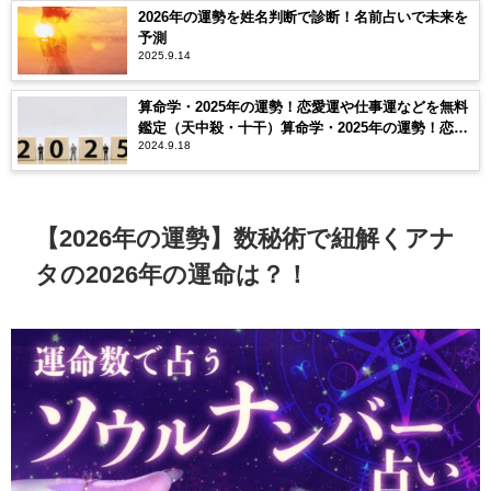
2026年の運勢を姓名判断で診断！名前占いで未来を
予測
2025.9.14
算命学・2025年の運勢！恋愛運や仕事運などを無料
鑑定（天中殺・十干）算命学・2025年の運勢！恋愛
2024.9.18
運や仕事運などを無料鑑定（天中殺・十干）
【2026年の運勢】数秘術で紐解くアナ
タの2026年の運命は？！