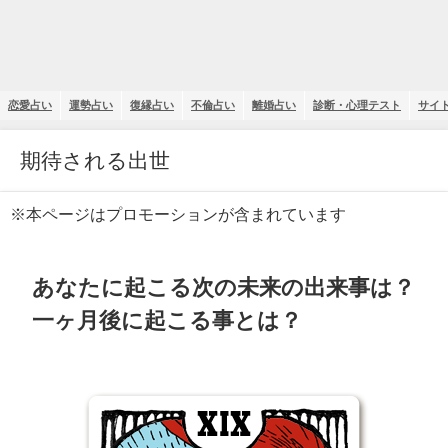
恋愛占い
運勢占い
復縁占い
不倫占い
離婚占い
診断・心理テスト
サイ
期待される出世
※本ページはプロモーションが含まれています
あなたに起こる次の未来の出来事は？
一ヶ月後に起こる事とは？