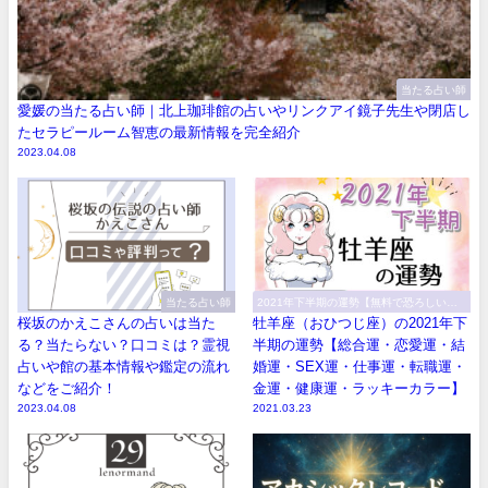
当たる占い師
愛媛の当たる占い師｜北上珈琲館の占いやリンクアイ鏡子先生や閉店し
たセラピールーム智恵の最新情報を完全紹介
2023.04.08
当たる占い師
2021年下半期の運勢【無料で恐ろしい程
当たる！】
桜坂のかえこさんの占いは当た
牡羊座（おひつじ座）の2021年下
る？当たらない？口コミは？霊視
半期の運勢【総合運・恋愛運・結
占いや館の基本情報や鑑定の流れ
婚運・SEX運・仕事運・転職運・
などをご紹介！
金運・健康運・ラッキーカラー】
2023.04.08
2021.03.23