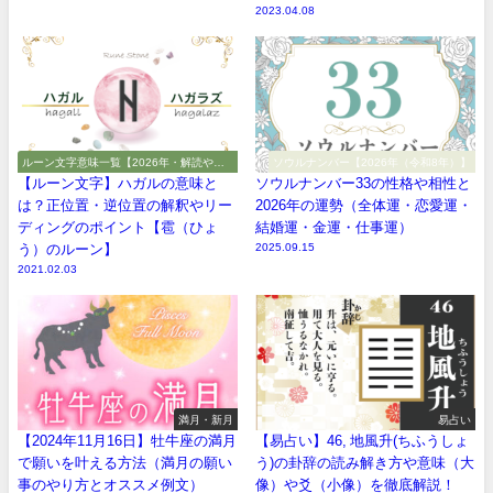
2023.04.08
ルーン文字意味一覧【2026年・解読や解
ソウルナンバー【2026年（令和8年）】
釈やアルファベット】
【ルーン文字】ハガルの意味と
ソウルナンバー33の性格や相性と
は？正位置・逆位置の解釈やリー
2026年の運勢（全体運・恋愛運・
ディングのポイント【雹（ひょ
結婚運・金運・仕事運）
う）のルーン】
2025.09.15
2021.02.03
満月・新月
易占い
【2024年11月16日】牡牛座の満月
【易占い】46, 地風升(ちふうしょ
で願いを叶える方法（満月の願い
う)の卦辞の読み解き方や意味（大
事のやり方とオススメ例文）
像）や爻（小像）を徹底解説！