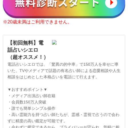
※20歳未満はご利用できません。
【初回無料】電
話占いシエロ
（超オススメ！）
電話占いシエロでは、「驚異の的中率」で150万人を幸せに導
いた、TVやメディアで話題の有名占い師による恋愛相談や人生
相談をはじめとした本格占いを電話にて行えます。
▼おすすめポイント▼
・メディア出演占い師在籍
・会員数150万人突破
・誰でも簡単シンプル操作
・高い霊能力を持つ占い師たちが、霊感・霊視で占うので会わ
ずに精度の高い鑑定が可能です。
・会わずに鑑定できるから、プライバシーが守られ、気軽に相