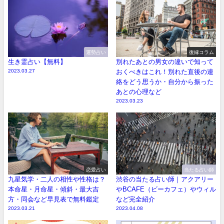
運勢占い
復縁コラム
生き霊占い【無料】
別れたあとの男女の違いで知って
2023.03.27
おくべきはこれ！別れた直後の連
絡をどう思うか・自分から振った
あとの心理など
2023.03.23
恋愛占い
当たる占い師
九星気学・二人の相性や性格は？
渋谷の当たる占い師｜アクアリー
本命星・月命星・傾斜・最大吉
やBCAFE（ビーカフェ）やウィル
方・同会など早見表で無料鑑定
など完全紹介
2023.03.21
2023.04.08