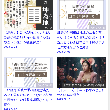
易占い
当たる占い師
【易占い】2,坤為地(こんいち)の
田場の仲宗根は沖縄のユタ？前世
卦辞の読み解き方や意味（大像）
占いはできる？霊視の効果とは？
や爻（小像）を徹底解説！
当たるうわさは本当？予約やアク
2023.03.26
セス方法などをご紹介
2023.04.08
当たる占い師
十二支【2026年（令和8年）の運勢】
占い鑑定 親弦の手相鑑定は当た
【干支占い】子年（ねずみどし）
る？お見合い紹介ってなに？占術
の2026年の運勢
や料金や占い師養成講座などをご
2025.09.15
紹介
2023.04.08