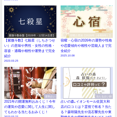
紫微斗数命盤【2026年・12宮14主星】
宿曜占星術【2026年（令和8年）】
【紫微斗数】七殺星（しちさつせ
宿曜・心宿の2026年の運勢や性格
い）の意味や男性・女性の性格・
や恋愛傾向や相性や芸能人まで完
容姿・適職や相性や運勢まで完全
全紹介
紹介
2025.10.08
2023.03.25
運勢占い
当たる占い師
2021年の開運無料おみくじ！今年
占いの森｡イオンモール佐賀大和
の運気や恋愛に関して人生に関し
店の口コミは？霊視で有名？当た
てもわかる当たるおみくじ！
る？森咲陽先生や流石響先生や東
2023.03.22