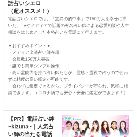
話占いシエロ
（超オススメ！）
電話占いシエロでは、「驚異の的中率」で150万人を幸せに導
いた、TVやメディアで話題の有名占い師による恋愛相談や人生
相談をはじめとした本格占いを電話にて行えます。
▼おすすめポイント▼
・メディア出演占い師在籍
・会員数150万人突破
・誰でも簡単シンプル操作
・高い霊能力を持つ占い師たちが、霊感・霊視で占うので会わ
ずに精度の高い鑑定が可能です。
・会わずに鑑定できるから、プライバシーが守られ、気軽に相
談できます。（コロナ禍でも安心・安全に鑑定ができます！）
【PR】電話占い絆
~kizuna~｜人気占
い師の当たる電話