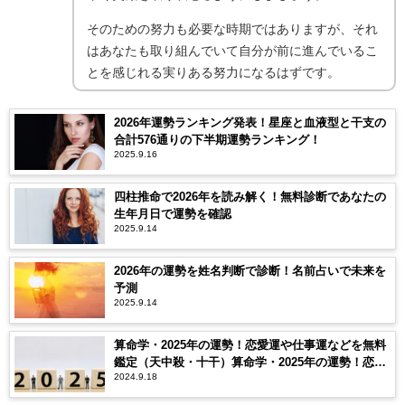
そのための努力も必要な時期ではありますが、それ
はあなたも取り組んでいて自分が前に進んでいるこ
とを感じれる実りある努力になるはずです。
2026年運勢ランキング発表！星座と血液型と干支の
合計576通りの下半期運勢ランキング！
2025.9.16
四柱推命で2026年を読み解く！無料診断であなたの
生年月日で運勢を確認
2025.9.14
2026年の運勢を姓名判断で診断！名前占いで未来を
予測
2025.9.14
算命学・2025年の運勢！恋愛運や仕事運などを無料
鑑定（天中殺・十干）算命学・2025年の運勢！恋愛
2024.9.18
運や仕事運などを無料鑑定（天中殺・十干）