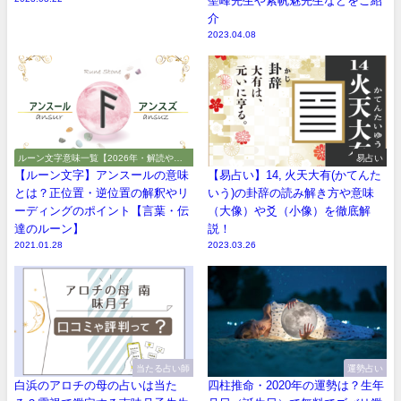
聖峰先生や紫帆魅先生などをご紹
介
2023.04.08
ルーン文字意味一覧【2026年・解読や解
易占い
釈やアルファベット】
【ルーン文字】アンスールの意味
【易占い】14, 火天大有(かてんた
とは？正位置・逆位置の解釈やリ
いう)の卦辞の読み解き方や意味
ーディングのポイント【言葉・伝
（大像）や爻（小像）を徹底解
達のルーン】
説！
2021.01.28
2023.03.26
当たる占い師
運勢占い
白浜のアロチの母の占いは当た
四柱推命・2020年の運勢は？生年