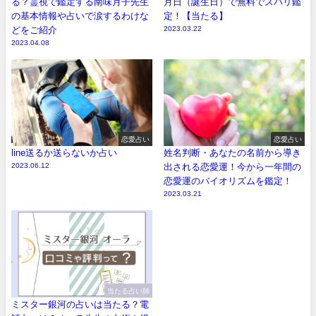
る？霊視で鑑定する南味月子先生
月日（誕生日）で無料でズバリ鑑
の基本情報や占いで涙するわけな
定！【当たる】
どをご紹介
2023.03.22
2023.04.08
恋愛占い
恋愛占い
line送るか送らないか占い
姓名判断・あなたの名前から導き
2023.06.12
出される恋愛運！今から一年間の
恋愛運のバイオリズムを鑑定！
2023.03.21
当たる占い師
ミスター銀河の占いは当たる？電