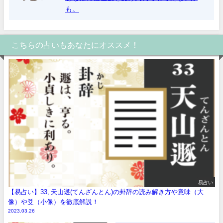
も。
こちらの占いもあなたにオススメ！
易占い
【易占い】33, 天山遯(てんざんとん)の卦辞の読み解き方や意味（大
像）や爻（小像）を徹底解説！
2023.03.26