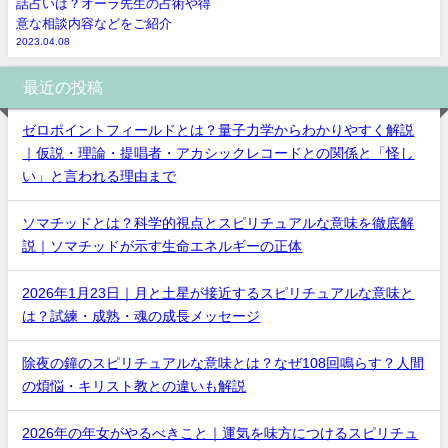
話占いは？オーラ先生の占術や得
意な相談内容などをご紹介
2023.04.08
最近の投稿
ゼロポイントフィールドとは？量子力学からわかりやすく解説
｜仮説・理論・提唱者・アカシックレコードとの関係と「怪し
い」と言われる理由まで
ソマチッドとは？科学的視点とスピリチュアルな意味を徹底解
説｜ソマチッドが示す生命エネルギーの正体
2026年1月23日｜月と土星が接近するスピリチュアルな意味と
は？試練・成熟・魂の成長メッセージ
除夜の鐘のスピリチュアルな意味とは？なぜ108回鳴らす？人間
の煩悩・キリスト教との違いも解説
2026年の年女がやるべきこと｜運気を味方につけるスピリチュ