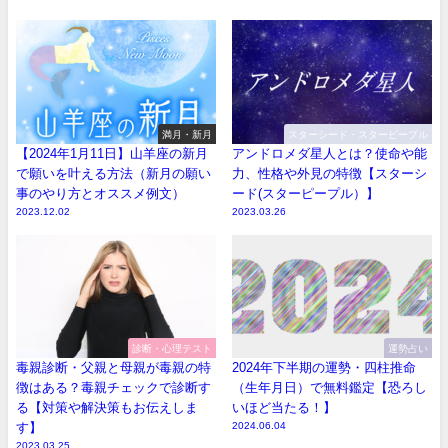
満月・新月
スターシード・スターピープル
【2024年1月11日】山羊座の新月
アンドロメダ星人とは？使命や能
で願いを叶える方法（新月の願い
力、性格や外見の特徴【スターシ
事のやり方とオススメ例文）
ード(スターピープル）】
2023.12.02
2023.03.26
診断・心理テスト
運勢占い
毒親診断・父親と母親が毒親の特
2024年下半期の運勢・四柱推命
徴はある？毒親チェックで診断す
（生年月日）で無料鑑定【恐ろし
る【対策や解決策もお伝えしま
いほど当たる！】
す】
2024.06.04
2023.03.25