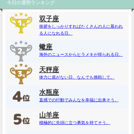
今日の運勢ランキング
双子座
挨拶をしっかりすればたくさんの人に慕われ
る人になれる日。
蠍座
海外のニュースからヒラメキが得られる日。
天秤座
体力に底がない日。なんでも挑戦して。
水瓶座
直感での行動でみんなを幸福に出来そう。
山羊座
積極的に先頭に立つ勇気を持てそう。