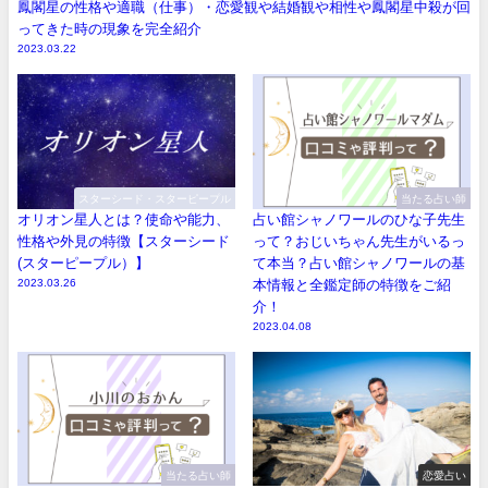
鳳閣星の性格や適職（仕事）・恋愛観や結婚観や相性や鳳閣星中殺が回
ってきた時の現象を完全紹介
2023.03.22
スターシード・スターピープル
当たる占い師
オリオン星人とは？使命や能力、
占い館シャノワールのひな子先生
性格や外見の特徴【スターシード
って？おじいちゃん先生がいるっ
(スターピープル）】
て本当？占い館シャノワールの基
2023.03.26
本情報と全鑑定師の特徴をご紹
介！
2023.04.08
当たる占い師
恋愛占い