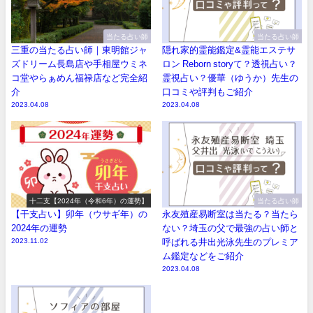
当たる占い師
当たる占い師
三重の当たる占い師｜東明館ジャ
隠れ家的霊能鑑定&霊能エステサ
ズドリーム長島店や手相屋ウミネ
ロン Reborn storyて？透視占い？
コ堂やらぁめん福禄店など完全紹
霊視占い？優華（ゆうか）先生の
介
口コミや評判もご紹介
2023.04.08
2023.04.08
十二支【2024年（令和6年）の運勢】
当たる占い師
【干支占い】卯年（ウサギ年）の
永友殖産易断室は当たる？当たら
2024年の運勢
ない？埼玉の父で最強の占い師と
2023.11.02
呼ばれる井出光泳先生のプレミア
ム鑑定などをご紹介
2023.04.08