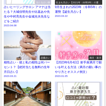
当たる占い師
生まれ月占い【2021年（令和3年）の運
勢】
占いヒーリングサロン アマナは当
9月生まれの2023年（令和5年）の
たる？大城佳明先生や比嘉あや先
運勢【誕生月占い】
生や中村亮先生や金城光夫先生な
2023.03.22
どをご紹介
2023.04.08
恋愛占い
満月・新月
相性占い・彼と私の相性は何パー
【2023年6月4日】射手座満月で願
セント？【絶対当たる無料の生年
いを叶える方法（満月の願い事の
月日占い】
やり方とオススメ例文）
2023.03.21
2023.01.05