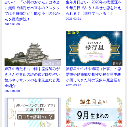
占いバー「小川のおかん」は本当
生年月日占い・2020年の恋愛運を
に無料で鑑定が出来るの？スタッ
生年月日で占う！幸せな恋を叶え
フは全員鑑定が可能な小川のおか
られる？【無料で当たる！】
んを徹底解説！
2023.03.21
2023.04.08
当たる占い師
算命学
姫路の当たる占い師｜霊媒師みが
禄存星の性格や適職（仕事）・恋
きさんや青山の謎の鑑定師や占い
愛観や結婚観や相性や禄存星中殺
館ルネッサンスの右京先生など完
が回ってきた時の現象を完全紹介
全紹介
2023.03.22
2023.04.08