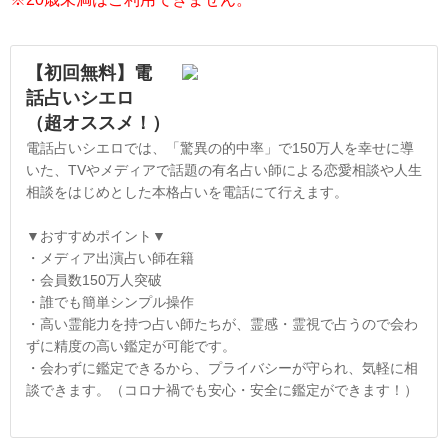
【初回無料】電
話占いシエロ
（超オススメ！）
電話占いシエロでは、「驚異の的中率」で150万人を幸せに導
いた、TVやメディアで話題の有名占い師による恋愛相談や人生
相談をはじめとした本格占いを電話にて行えます。
▼おすすめポイント▼
・メディア出演占い師在籍
・会員数150万人突破
・誰でも簡単シンプル操作
・高い霊能力を持つ占い師たちが、霊感・霊視で占うので会わ
ずに精度の高い鑑定が可能です。
・会わずに鑑定できるから、プライバシーが守られ、気軽に相
談できます。（コロナ禍でも安心・安全に鑑定ができます！）