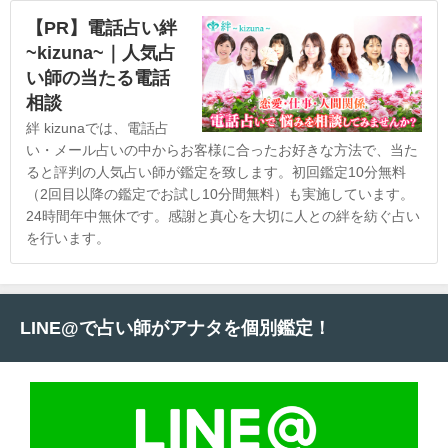
【PR】電話占い絆
~kizuna~｜人気占
い師の当たる電話
相談
絆 kizunaでは、電話占
い・メール占いの中からお客様に合ったお好きな方法で、当た
ると評判の人気占い師が鑑定を致します。初回鑑定10分無料
（2回目以降の鑑定でお試し10分間無料）も実施しています。
24時間年中無休です。感謝と真心を大切に人との絆を紡ぐ占い
を行います。
LINE@で占い師がアナタを個別鑑定！