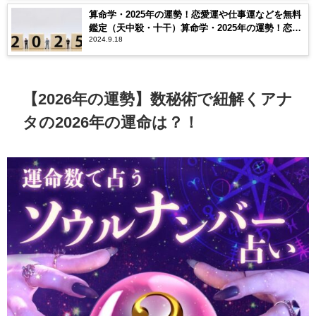
算命学・2025年の運勢！恋愛運や仕事運などを無料
鑑定（天中殺・十干）算命学・2025年の運勢！恋愛
2024.9.18
運や仕事運などを無料鑑定（天中殺・十干）
【2026年の運勢】数秘術で紐解くアナ
タの2026年の運命は？！