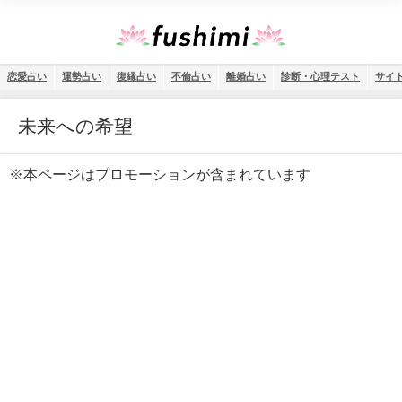
恋愛占い
運勢占い
復縁占い
不倫占い
離婚占い
診断・心理テスト
サイ
未来への希望
※本ページはプロモーションが含まれています