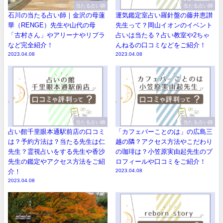
当たる占い師
当たる占い師
石川の当たる占い師｜金沢の母蓮
運気鑑定室占い羅針盤の藤井恵讃
華（RENGE）先生や山代の母
先生って？岡山イオンのイベント
「古村さん」やアリーナやリブラ
占いは当たる？占い教室や2ちゃ
など完全紹介！
んねるの口コミなどをご紹介！
2023.04.08
2023.04.08
当たる占い師
当たる占い師
占い館千里眼本通駅前店の口コミ
「カフェバーことのは」の広島三
は？予約方法は？当たる先生は仁
越の隣？アクセス方法やこだわり
先生？霊視占いをする先生や香沙
の珈琲は？小笠原実由起先生のプ
先生の鑑定やアクセス方法をご紹
ロフィールや口コミをご紹介！
介！
2023.04.08
2023.04.08