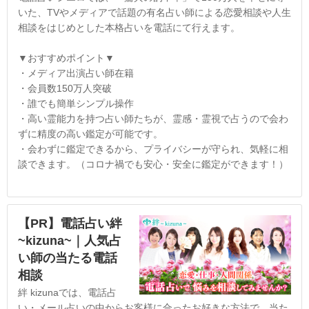
いた、TVやメディアで話題の有名占い師による恋愛相談や人生
相談をはじめとした本格占いを電話にて行えます。
▼おすすめポイント▼
・メディア出演占い師在籍
・会員数150万人突破
・誰でも簡単シンプル操作
・高い霊能力を持つ占い師たちが、霊感・霊視で占うので会わ
ずに精度の高い鑑定が可能です。
・会わずに鑑定できるから、プライバシーが守られ、気軽に相
談できます。（コロナ禍でも安心・安全に鑑定ができます！）
【PR】電話占い絆
~kizuna~｜人気占
い師の当たる電話
相談
絆 kizunaでは、電話占
い・メール占いの中からお客様に合ったお好きな方法で、当た