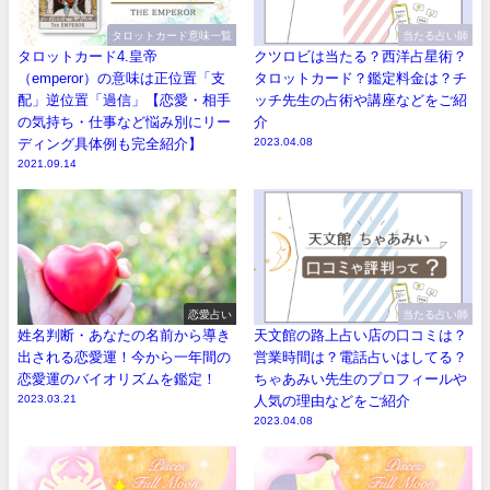
タロットカード意味一覧
当たる占い師
タロットカード4.皇帝
クツロビは当たる？西洋占星術？
（emperor）の意味は正位置「支
タロットカード？鑑定料金は？チ
配」逆位置「過信」【恋愛・相手
ッチ先生の占術や講座などをご紹
の気持ち・仕事など悩み別にリー
介
ディング具体例も完全紹介】
2023.04.08
2021.09.14
恋愛占い
当たる占い師
姓名判断・あなたの名前から導き
天文館の路上占い店の口コミは？
出される恋愛運！今から一年間の
営業時間は？電話占いはしてる？
恋愛運のバイオリズムを鑑定！
ちゃあみい先生のプロフィールや
2023.03.21
人気の理由などをご紹介
2023.04.08