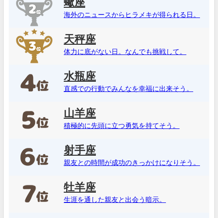
蠍座
海外のニュースからヒラメキが得られる日。
天秤座
体力に底がない日。なんでも挑戦して。
水瓶座
直感での行動でみんなを幸福に出来そう。
山羊座
積極的に先頭に立つ勇気を持てそう。
射手座
親友との時間が成功のきっかけになりそう。
牡羊座
生涯を通した親友と出会う暗示。