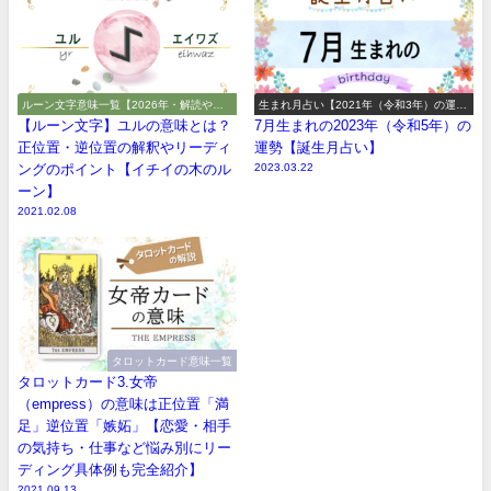
ルーン文字意味一覧【2026年・解読や解
生まれ月占い【2021年（令和3年）の運
釈やアルファベット】
勢】
【ルーン文字】ユルの意味とは？
7月生まれの2023年（令和5年）の
正位置・逆位置の解釈やリーディ
運勢【誕生月占い】
ングのポイント【イチイの木のル
2023.03.22
ーン】
2021.02.08
タロットカード意味一覧
タロットカード3.女帝
（empress）の意味は正位置「満
足」逆位置「嫉妬」【恋愛・相手
の気持ち・仕事など悩み別にリー
ディング具体例も完全紹介】
2021.09.13