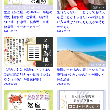
2021年下半期の運勢【無料で恐ろしい程
復縁コラム
当たる！】
蟹座（かに座）の2021年下半期の
別れたくない…！どうしても彼氏
運勢【総合運・恋愛運・結婚運・
を思いとどまらせたい時の話し合
SEX運・仕事運・転職運・金運・
い方や受け入れてもらえる気持ち
健康運・ラッキーカラー】
の伝え方
2021.03.28
2023.03.23
易占い
当たる占い師
【易占い】2,坤為地(こんいち)の
鳥取の当たる占い師｜占いカフェ
卦辞の読み解き方や意味（大像）
喫茶milkや占いかのんや円相など
や爻（小像）を徹底解説！
完全紹介
2023.03.26
2023.04.08