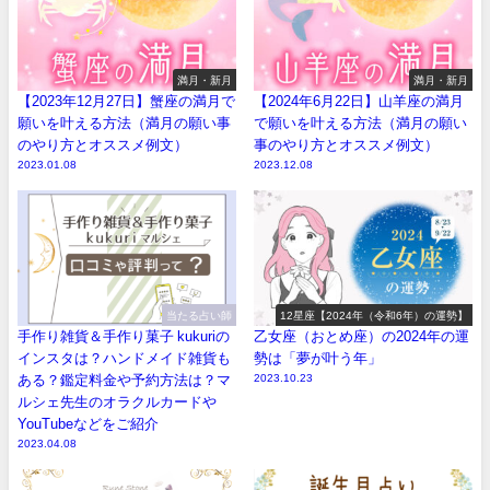
満月・新月
満月・新月
【2023年12月27日】蟹座の満月で
【2024年6月22日】山羊座の満月
願いを叶える方法（満月の願い事
で願いを叶える方法（満月の願い
のやり方とオススメ例文）
事のやり方とオススメ例文）
2023.01.08
2023.12.08
当たる占い師
12星座【2024年（令和6年）の運勢】
手作り雑貨＆手作り菓子 kukuriの
乙女座（おとめ座）の2024年の運
インスタは？ハンドメイド雑貨も
勢は「夢が叶う年」
ある？鑑定料金や予約方法は？マ
2023.10.23
ルシェ先生のオラクルカードや
YouTubeなどをご紹介
2023.04.08