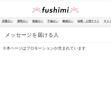
恋愛占い
運勢占い
復縁占い
不倫占い
離婚占い
診断・心理テスト
サイ
メッセージを届ける人
※本ページはプロモーションが含まれています