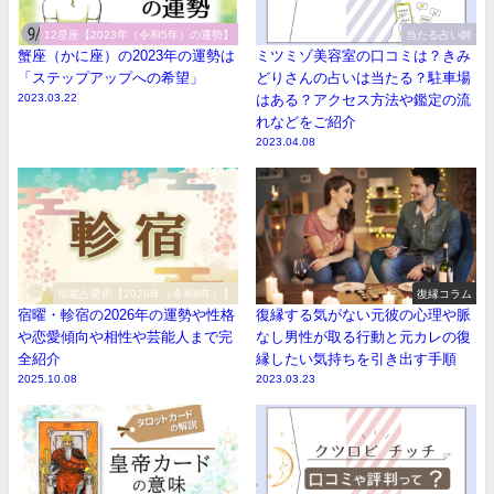
12星座【2023年（令和5年）の運勢】
当たる占い師
蟹座（かに座）の2023年の運勢は
ミツミゾ美容室の口コミは？きみ
「ステップアップへの希望」
どりさんの占いは当たる？駐車場
2023.03.22
はある？アクセス方法や鑑定の流
れなどをご紹介
2023.04.08
宿曜占星術【2026年（令和8年）】
復縁コラム
宿曜・軫宿の2026年の運勢や性格
復縁する気がない元彼の心理や脈
や恋愛傾向や相性や芸能人まで完
なし男性が取る行動と元カレの復
全紹介
縁したい気持ちを引き出す手順
2025.10.08
2023.03.23