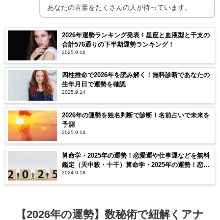
あなたの言葉をたくさんの人が待っています。
2026年運勢ランキング発表！星座と血液型と干支の
合計576通りの下半期運勢ランキング！
2025.9.16
四柱推命で2026年を読み解く！無料診断であなたの
生年月日で運勢を確認
2025.9.14
2026年の運勢を姓名判断で診断！名前占いで未来を
予測
2025.9.14
算命学・2025年の運勢！恋愛運や仕事運などを無料
鑑定（天中殺・十干）算命学・2025年の運勢！恋愛
2024.9.18
運や仕事運などを無料鑑定（天中殺・十干）
【2026年の運勢】数秘術で紐解くアナ