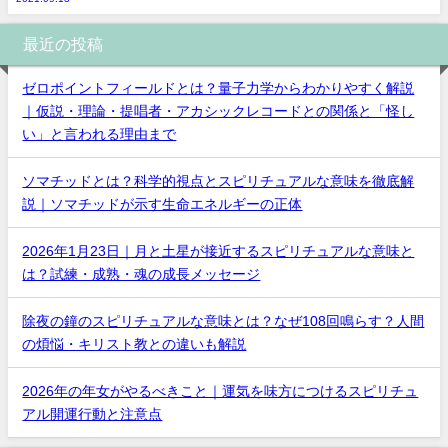
最近の投稿
ゼロポイントフィールドとは？量子力学からわかりやすく解説
｜仮説・理論・提唱者・アカシックレコードとの関係と「怪し
い」と言われる理由まで
ソマチッドとは？科学的視点とスピリチュアルな意味を徹底解
説｜ソマチッドが示す生命エネルギーの正体
2026年1月23日｜月と土星が接近するスピリチュアルな意味と
は？試練・成熟・魂の成長メッセージ
除夜の鐘のスピリチュアルな意味とは？なぜ108回鳴らす？人間
の煩悩・キリスト教との違いも解説
2026年の年女がやるべきこと｜運気を味方につけるスピリチュ
アル開運行動と注意点